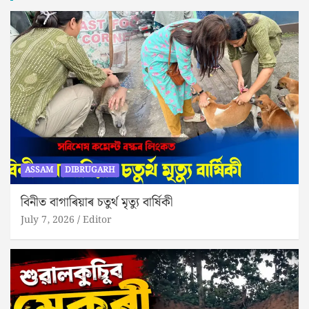
ASSAM
DIBRUGARH
বিনীত বাগাৰিয়াৰ চতুৰ্থ মৃত্যু বাৰ্ষিকী
July 7, 2026
Editor