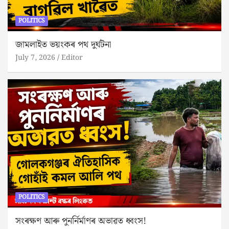
POLITICS
জামলাইত ভয়ংকৰ পথ দুৰ্ঘটনা
July 7, 2026
Editor
POLITICS
সংৰক্ষণ আৰু পুনৰ্নিৰ্মাণৰ অভাৱত ধ্বংস!