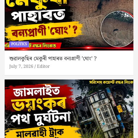
POLITICS
শুৱালকুছিৰ মেকুৰী পাহাৰত বন্যপ্ৰাণী ’ঘোং’ ?
July 7, 2026
Editor