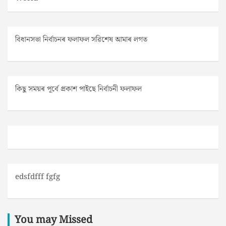
বিধানসভা নিৰ্বাচনৰ ফলাফল সৱিশেষ আমাৰ লগত
কিছু সময়ৰ পূৰ্বে প্ৰকাশ পাইছে নিৰ্বাচনী ফলাফল
edsfdfff fgfg
You may Missed