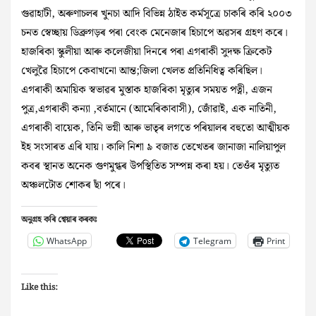
গুৱাহাটী, অৰুণাচলৰ খুনচা আদি বিভিন্ন ঠাইত কৰ্মসূত্ৰে চাকৰি কৰি ২০০৩
চনত স্বেচ্ছায় ডিব্ৰুগড়ৰ পৰা বেংক মেনেজাৰ হিচাপে অৱসৰ গ্ৰহণ কৰে।
হাজৰিকা স্কুলীয়া আৰু কলেজীয়া দিনৰে পৰা এগৰাকী সুদক্ষ ক্ৰিকেট
খেলুৱৈ হিচাপে কেবাখনো আন্ত;জিলা খেলত প্ৰতিনিধিত্ব কৰিছিল।
এগৰাকী অমায়িক স্বভাৱৰ মুস্তাক হাজৰিকা মৃত্যুৰ সময়ত পত্নী, এজন
পুত্ৰ,এগৰাকী কন্যা ,বৰ্তমানে (আমেৰিকাবাসী), জোঁৱাই, এক নাতিনী,
এগৰাকী বায়েক, তিনি ভগ্নী আৰু ভাতৃৰ লগতে পৰিয়ালৰ বহুতো আত্মীয়ক
ইহ সংসাৰত এৰি যায়। কালি নিশা ৯ বজাত তেখেতৰ জানাজা নালিয়াপুল
কবৰ স্থানত অনেক গুণমুগ্ধৰ উপস্থিতিত সম্পন্ন কৰা হয়। তেওঁৰ মৃত্যুত
অঞ্চলটোত শোকৰ ছাঁ পৰে।
অনুগ্ৰহ কৰি শ্বেয়াৰ কৰকঃ
WhatsApp
Telegram
Print
Like this: