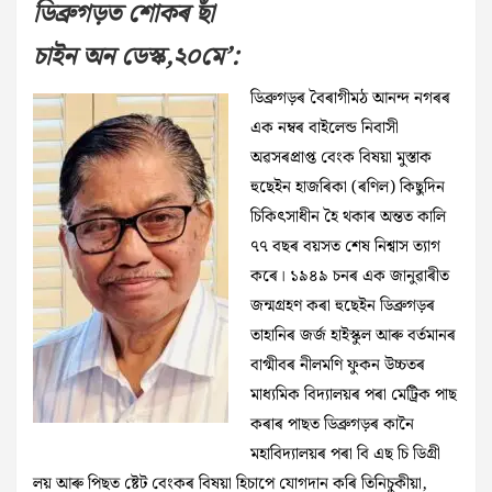
ডিব্ৰুগড়ত শোকৰ ছাঁ
চাইন অন ডেস্ক,২০মে’:
ডিব্ৰুগড়ৰ বৈৰাগীমঠ আনন্দ নগৰৰ
এক নম্বৰ বাইলেন্ড নিবাসী
অৱসৰপ্ৰাপ্ত বেংক বিষয়া মুস্তাক
হুছেইন হাজৰিকা (ৰণিল) কিছুদিন
চিকিৎসাধীন হৈ থকাৰ অন্তত কালি
৭৭ বছৰ বয়সত শেষ নিশ্বাস ত্যাগ
কৰে। ১৯৪৯ চনৰ এক জানুৱাৰীত
জন্মগ্ৰহণ কৰা হুছেইন ডিব্ৰুগড়ৰ
তাহানিৰ জৰ্জ হাইস্কুল আৰু বৰ্তমানৰ
বাগ্মীবৰ নীলমণি ফুকন উচ্চতৰ
মাধ্যমিক বিদ্যালয়ৰ পৰা মেট্ৰিক পাছ
কৰাৰ পাছত ডিব্ৰুগড়ৰ কানৈ
মহাবিদ্যালয়ৰ পৰা বি এছ চি ডিগ্ৰী
লয় আৰু পিছত ষ্টেট বেংকৰ বিষয়া হিচাপে যোগদান কৰি তিনিচুকীয়া,