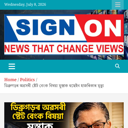
Skip
Wednesday, July 8, 2026
to
content
SGNON
Home
Politics
ডিব্ৰুগড়ৰ অৱসৰী ষ্টেট বেংক বিষয়া মুস্তাক হুছেইন হাজৰিকাৰ মৃত্যু