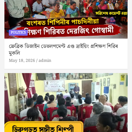
POLITICS
ফ্ৰেব্ৰিক ডিজাইন ডেভলপমেণ্ট এণ্ড দ্ৰাইয়িং প্ৰশিক্ষণ শিৱিৰ
মুকলি
May 18, 2026
admin