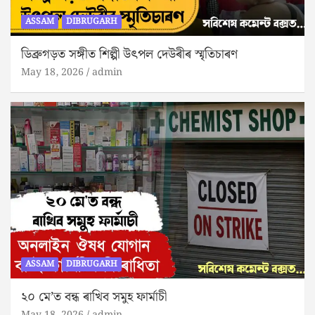
ASSAM
DIBRUGARH
ডিব্ৰুগড়ত সঙ্গীত শিল্পী উৎপল দেউৰীৰ স্মৃতিচাৰণ
May 18, 2026
admin
ASSAM
DIBRUGARH
২০ মে’ত বন্ধ ৰাখিব সমুহ ফাৰ্মাচী
May 18, 2026
admin