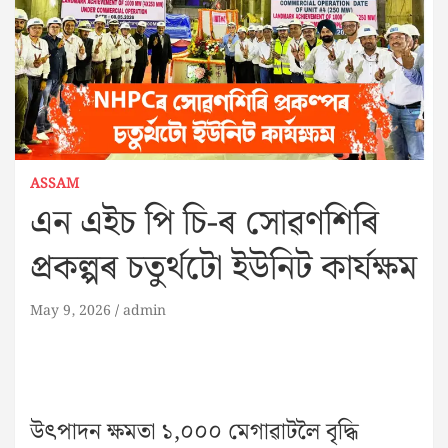
ASSAM
এন এইচ পি চি-ৰ সোৱণশিৰি
প্ৰকল্পৰ চতুৰ্থটো ইউনিট কাৰ্যক্ষম
May 9, 2026
admin
উৎপাদন ক্ষমতা ১,০০০ মেগাৱাটলৈ বৃদ্ধি