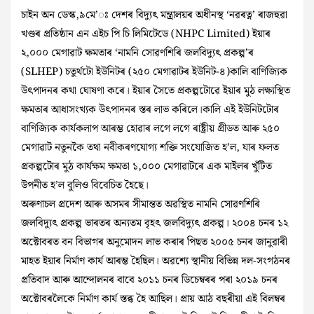
চাইন অন ডেস্ক,৯মে’ঃ
দেশৰ বিদ্যুৎ মন্ত্ৰালয়ৰ অধীনস্থ ‘নৱৰত্ন’ ৰাজহুৱা
খণ্ডৰ প্ৰতিষ্ঠান এন এইচ পি চি লিমিটেডে (NHPC Limited) ইয়াৰ
২,০০০ মেগাৱাট ক্ষমতাৰ ‘নামনি সোৱণশিৰি জলবিদ্যুৎ প্ৰকল্প’ৰ
(SLHEP) চতুৰ্থটো ইউনিটৰ (২৫০ মেগাৱাটৰ ইউনিট-৪)কালি বাণিজ্যিক
উৎপাদনৰ কথা ঘোষণা কৰে। ইয়াৰ সৈতে প্ৰকল্পটোৱে ইয়াৰ মুঠ লক্ষ্যস্থিত
ক্ষমতাৰ আধাসংখ্যক উৎপাদনৰ স্তৰ লাভ কৰিলে।কালি এই ইউনিটটোৰ
বাণিজ্যিক কাৰ্যকলাপ আৰম্ভ হোৱাৰ লগে লগে ৰাষ্ট্ৰীয় গ্ৰীডত আৰু ২৫০
মেগাৱাট নতুনকৈ তথা নবীকৰণযোগ্য শক্তি সংযোজিত হ’ল, যাৰ ফলত
প্ৰকল্পটোৰ মুঠ কাৰ্যক্ষম ক্ষমতা ১,০০০ মেগাৱাটৰে এক মাইলৰ খুঁটিত
উপনীত হ’ল বুলিও বিবেচিত হৈছে।
অৰুণাচল প্ৰদেশ আৰু অসমৰ সীমান্তত অৱস্থিত নামনি সোৱণশিৰি
জলবিদ্যুৎ প্ৰকল্প ভাৰতৰ অন্যতম বৃহৎ জলবিদ্যুৎ প্ৰকল্প। ২০০৪ চনৰ ১২
অক্টোবৰত বন বিভাগৰ অনুমোদন লাভ কৰাৰ পিছত ২০০৫ চনৰ জানুৱাৰী
মাহত ইয়াৰ নিৰ্মাণ কাৰ্য আৰম্ভ হৈছিল। অৱশ্যে স্থানীয় বিভিন্ন দল-সংগঠনৰ
প্ৰতিবাদ আৰু আন্দোলনৰ বাবে ২০১১ চনৰ ডিচেম্বৰৰ পৰা ২০১৯ চনৰ
অক্টোবৰলৈকে নিৰ্মাণ কাৰ্য স্তব্ধ হৈ আছিল। প্ৰায় আঠ বছৰীয়া এই বিলম্বৰ