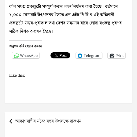
কৰি সমগ্ৰ প্ৰকল্পটো সম্পূৰ্ণ কৰাৰ লক্ষ্য নিৰ্ধাৰণ কৰা হৈছে। বৰ্তমানে
১,০০০ মেগাৱাট উৎপাদনৰ সৈতে এন এইচ পি চি-ৰ এই অভিলাষী
প্ৰকল্পটো উত্তৰ-পূৰ্বাঞ্চল তথা দেশৰ উন্নয়নৰ বাবে লোৱা সংকল্প পূৰণৰ
সঠিক দিশত অগ্ৰসৰ হৈছে।
অনুগ্ৰহ কৰি শ্বেয়াৰ কৰকঃ
WhatsApp
Telegram
Print
Like this:
Post
আকাশবাণীৰ নব্বৈ বছৰ উপলক্ষে ৱাকথন
navigation