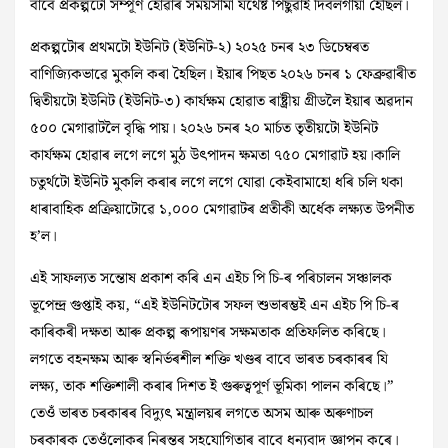
বাবে প্ৰকল্পটো সম্পূৰ্ণ হোৱাৰ সময়সীমা যথেষ্ট পিছুৱাই দিবলগীয়া হৈছিল।
প্ৰকল্পটোৰ প্ৰথমটো ইউনিট (ইউনিট-২) ২০২৫ চনৰ ২৩ ডিচেম্বৰত
বাণিজ্যিকভাৱে মুকলি কৰা হৈছিল। ইয়াৰ পিছত ২০২৬ চনৰ ১ ফেব্ৰুৱাৰীত
দ্বিতীয়টো ইউনিট (ইউনিট-৩) কাৰ্যক্ষম হোৱাত ৰাষ্ট্ৰীয় গ্ৰীডলৈ ইয়াৰ অৱদান
৫০০ মেগাৱাটলৈ বৃদ্ধি পায়। ২০২৬ চনৰ ২০ মাৰ্চত তৃতীয়টো ইউনিট
কাৰ্যক্ষম হোৱাৰ লগে লগে মুঠ উৎপাদন ক্ষমতা ৭৫০ মেগাৱাট হয়।কালি
চতুৰ্থটো ইউনিট মুকলি কৰাৰ লগে লগে যোৱা কেইবামাহো ধৰি চলি থকা
ধাৰাবাহিক প্ৰক্ৰিয়াটোৱে ১,০০০ মেগাৱাটৰ প্ৰতীকী অৰ্ধেক লক্ষ্যত উপনীত
হ’ল।
এই সাফল্যত সন্তোষ প্ৰকাশ কৰি এন এইচ পি চি-ৰ পৰিচালন সঞ্চালক
ভূপেন্দ্ৰ গুপ্তাই কয়, “এই ইউনিটটোৰ সফল শুভাৰম্ভই এন এইচ পি চি-ৰ
কাৰিকৰী দক্ষতা আৰু প্ৰকল্প ৰূপায়ণৰ সক্ষমতাক প্ৰতিফলিত কৰিছে।
লগতে বহনক্ষম আৰু স্বনিৰ্ভৰশীল শক্তি খণ্ডৰ বাবে ভাৰত চৰকাৰৰ যি
লক্ষ্য, তাক শক্তিশালী কৰাৰ দিশত ই গুৰুত্বপূৰ্ণ ভূমিকা পালন কৰিছে।”
তেওঁ ভাৰত চৰকাৰৰ বিদ্যুৎ মন্ত্ৰালয়ৰ লগতে অসম আৰু অৰুণাচল
চৰকাৰক তেওঁলোকৰ নিৰন্তৰ সহযোগিতাৰ বাবে ধন্যবাদ জ্ঞাপন কৰে।