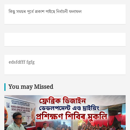
কিছু সময়ৰ পূৰ্বে প্ৰকাশ পাইছে নিৰ্বাচনী ফলাফল
edsfdfff fgfg
You may Missed