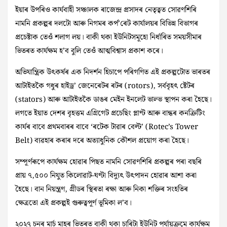
ইয়াৰ উপৰিও কাৰ্যবাহী সঞ্চালক ৰাজেন্দ্ৰ প্ৰসাদৰ নেতৃত্বত সোৱণশিৰি
নামনি প্ৰকল্পৰ দলটো আৰু নিগমৰ কৰ্প’ৰেট কাৰ্যালয়ৰ বিভিন্ন বিভাগৰ
প্ৰচেষ্টাক তেওঁ শলাগ লয়। বাকী থকা ইউনিটসমূহো নিৰ্ধাৰিত সময়সীমাৰ
ভিতৰত কাৰ্যক্ষম হ’ব বুলি তেওঁ আত্মবিশ্বাস প্ৰকাশ কৰে।
অভিযান্ত্ৰিক উৎকৰ্ষৰ এক নিদৰ্শন হিচাপে পৰিগণিত এই প্ৰকল্পটোত ভাৰতৰ
আটাইতকৈ গধুৰ হাইড্ৰ’ জেনেৰেটৰ ৰটৰ (rotors), সৰ্ববৃহৎ ষ্টেটৰ
(stators) আৰু আটাইতকৈ ডাঙৰ মেইন ইনলেট ভাল্ভ স্থাপন কৰা হৈছে।
লগতে ইয়াত দেশৰ বৃহত্তম এগ্ৰিগেট প্ৰচেছিং প্লাণ্ট আৰু বান্ধৰ কনক্ৰিটিং
কাৰ্যৰ বাবে প্ৰথমবাৰৰ বাবে ‘ৰটেক টাৱাৰ বেল্ট’ (Rotec’s Tower
Belt) ব্যৱহাৰ কৰাৰ দৰে অত্যাধুনিক কৌশল প্ৰয়োগ কৰা হৈছে।
সম্পূৰ্ণৰূপে কাৰ্যক্ষম হোৱাৰ পিছত নামনি সোৱণশিৰি প্ৰকল্পৰ পৰা বছৰি
প্ৰায় ৭,৫০০ নিযুত কিলোৱাট-ঘণ্টা বিদ্যুৎ উৎপাদন হোৱাৰ আশা কৰা
হৈছে। বান নিয়ন্ত্ৰণ, গ্ৰীডৰ স্থিৰতা ৰক্ষা আৰু নিকা শক্তিৰ সংহতিৰ
ক্ষেত্ৰতো এই প্ৰকল্পই গুৰুত্বপূৰ্ণ ভূমিকা ল’ব।
২০২৭ চনৰ মাৰ্চ মাহৰ ভিতৰত বাকী থকা চাৰিটা ইউনিট পৰ্যায়ক্ৰমে কাৰ্যক্ষম