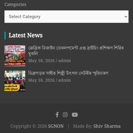
Categories
Latest News
ফ্ৰেব্ৰিক ডিজাইন ডেভলপমেণ্ট এণ্ড দ্ৰাইয়িং প্ৰশিক্ষণ শিৱিৰ
মুকলি
May 18, 2026
admin
ডিব্ৰুগড়ত সঙ্গীত শিল্পী উৎপল দেউৰীৰ স্মৃতিচাৰণ
May 18, 2026
admin
Copyright © 2026
SGNON
Made By:
Shiv Sharma