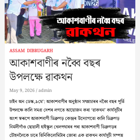
ASSAM
DIBRUGARH
আকাশবাণীৰ নব্বৈ বছৰ
উপলক্ষে ৱাকথন
May 9, 2026
admin
চাইন অন ডেস্ক,৯মে’: আকাশবাণীৰ অনুষ্ঠান সম্প্ৰচাৰৰ নব্বৈ বছৰ পূৰ্তি
উপলক্ষে কালি সমগ্ৰ দেশৰ লগতে আয়োজন কৰা ‘ৱাকথন’ কাৰ্যসূচীৰ
অংশ স্বৰূপে আকাশবাণী ডিব্ৰুগড় কেন্দ্ৰৰ উদ্যোগতো কালি ডিব্ৰুগড়
নিৰ্মলীগাঁও ছোৱালী হাইস্কুল খেলপথাৰৰ পৰা আকাশবাণী ডিব্ৰুগড়ৰ
চৌহদলৈকে চাৰে তিনিকিলোমিটাৰ জোৰা এক ৱাকথন কাৰ্যসূচী সম্পন্ন