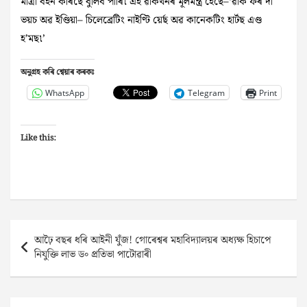
মাত্ৰা বহন কৰিছে বুলিব পাৰি৷ এই ৱাকথনৰ মূলমন্ত্ৰ হৈছে–‘ৱাক ফৰ দা
ভয়চ অৱ ইণ্ডিয়া– চিলেব্ৰেটিং নাইণ্টি য়েৰ্ছ অৱ কানেকটিং হাৰ্টছ এণ্ড
হ’মছ৷’
অনুগ্ৰহ কৰি শ্বেয়াৰ কৰকঃ
WhatsApp
Telegram
Print
Like this:
Post
আঢ়ৈ বছৰ ধৰি আইনী যুঁজ! গোৰেশ্বৰ মহাবিদ্যালয়ৰ অধ্যক্ষ হিচাপে
navigation
নিযুক্তি লাভ ড৹ প্ৰতিভা পাটোৱাৰী