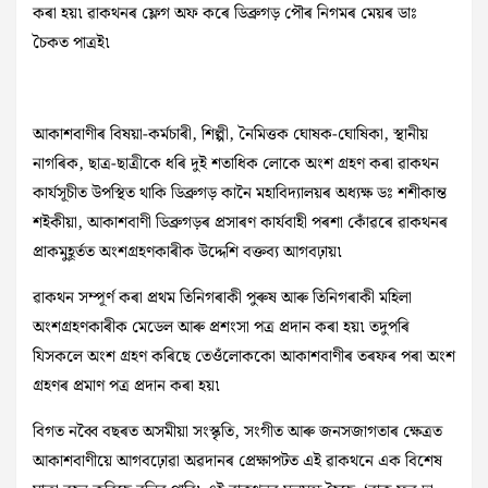
কৰা হয়৷ ৱাকথনৰ ফ্লেগ অফ কৰে ডিব্ৰুগড় পৌৰ নিগমৰ মেয়ৰ ডাঃ
চৈকত পাত্ৰই৷
আকাশবাণীৰ বিষয়া-কৰ্মচাৰী, শিল্পী, নৈমিত্তক ঘোষক-ঘোষিকা, স্থানীয়
নাগৰিক, ছাত্ৰ-ছাত্ৰীকে ধৰি দুই শতাধিক লোকে অংশ গ্ৰহণ কৰা ৱাকথন
কাৰ্যসূচীত উপস্থিত থাকি ডিব্ৰুগড় কানৈ মহাবিদ্যালয়ৰ অধ্যক্ষ ডঃ শশীকান্ত
শইকীয়া, আকাশবাণী ডিব্ৰুগড়ৰ প্ৰসাৰণ কাৰ্যবাহী পৰশা কোঁৱৰে ৱাকথনৰ
প্ৰাকমুহূৰ্তত অংশগ্ৰহণকাৰীক উদ্দেশি বক্তব্য আগবঢ়ায়৷
ৱাকথন সম্পূৰ্ণ কৰা প্ৰথম তিনিগৰাকী পুৰুষ আৰু তিনিগৰাকী মহিলা
অংশগ্ৰহণকাৰীক মেডেল আৰু প্ৰশংসা পত্ৰ প্ৰদান কৰা হয়৷ তদুপৰি
যিসকলে অংশ গ্ৰহণ কৰিছে তেওঁলোককো আকাশবাণীৰ তৰফৰ পৰা অংশ
গ্ৰহণৰ প্ৰমাণ পত্ৰ প্ৰদান কৰা হয়৷
বিগত নব্বৈ বছৰত অসমীয়া সংস্কৃতি, সংগীত আৰু জনসজাগতাৰ ক্ষেত্ৰত
আকাশবাণীয়ে আগবঢ়োৱা অৱদানৰ প্ৰেক্ষাপটত এই ৱাকথনে এক বিশেষ