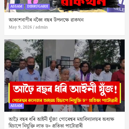
ASSAM
DIBRUGARH
আকাশবাণীৰ নব্বৈ বছৰ উপলক্ষে ৱাকথন
May 9, 2026
admin
ASSAM
আঢ়ৈ বছৰ ধৰি আইনী যুঁজ! গোৰেশ্বৰ মহাবিদ্যালয়ৰ অধ্যক্ষ
হিচাপে নিযুক্তি লাভ ড৹ প্ৰতিভা পাটোৱাৰী