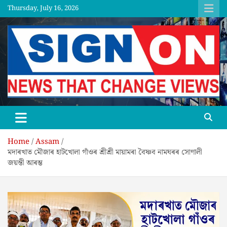
Skip
Thursday, July 16, 2026
to
content
SGNON
Home
Assam
মদাৰখাত মৌজাৰ হাটখোলা গাঁওৰ শ্ৰীশ্ৰী মায়ামৰা বৈষ্ণব নামঘৰৰ সোণালী
জয়ন্তী আৰম্ভ