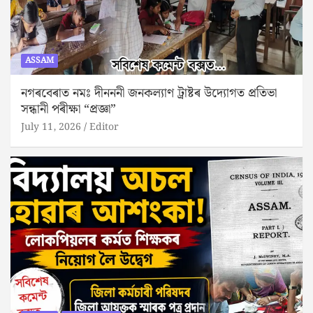
ASSAM
নগৰবেৰাত নমঃ দীনননী জনকল্যাণ ট্ৰাষ্টৰ উদ্যোগত প্ৰতিভা
সন্ধানী পৰীক্ষা “প্ৰজ্ঞা”
July 11, 2026
Editor