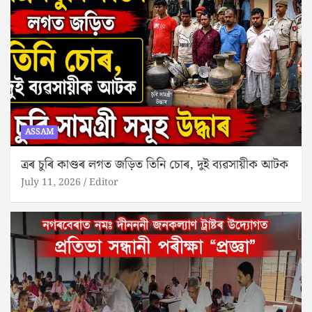
ASSAM
ত্ৰৰ চুৰি কাণ্ডৰ লগত জড়িত তিনি চোৰ, দুই ব্যৱসায়ীক আটক
July 11, 2026
Editor