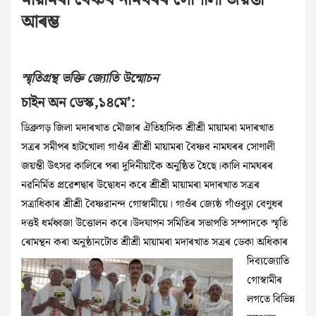
মায়ামৰা বৈষ্ণব নামঘৰৰ সোণালী জয়ন্তী
আৰম্ভ
স্মৃতিগ্ৰন্থ ভক্তি জ্যোতি উন্মোচন
চাইন অন ডেস্ক,১৪মে’:
ডিব্ৰুগড় জিলা মদাৰখাত মৌজাৰ ঐতিহাসিক শ্ৰীশ্ৰী মায়ামৰা মদাৰখাত
সত্ৰৰ সমীপৰ হাটখোলা গাওঁৰ শ্ৰীশ্ৰী মায়ামৰা বৈষ্ণব নামঘৰৰ সোণালী
জয়ন্তী উৎসৱ কালিৰে পৰা দুদিনীয়াকৈ অনুষ্ঠিত হৈছে।কালি নামঘৰৰ
নৱনিৰ্মিত প্ৰৱেশদ্বাৰ উদ্বোধন কৰে শ্ৰীশ্ৰী মায়ামৰা মদাৰখাত সত্ৰৰ
সত্ৰাধিকাৰ শ্ৰীশ্ৰী বৈষ্ণৱানন্দ গোস্বামীয়ে। গাওঁৰ জ্যেষ্ঠ গাঁওবুঢ়া বেণুধৰ
দত্তই ধৰ্মধ্বজা উত্তোলন কৰে।উদযাপন সমিতিৰ সভাপতি সম্পাদকে স্মৃতি
ৰোমন্থন কৰা অনুষ্ঠানটোত
শ্ৰীশ্ৰী মায়ামৰা মদাৰখাত সত্ৰৰ ডেকা অধিকাৰ
দিব্যজ্যোতি
গোস্বামীৰ
লগতে বিভিন্ন