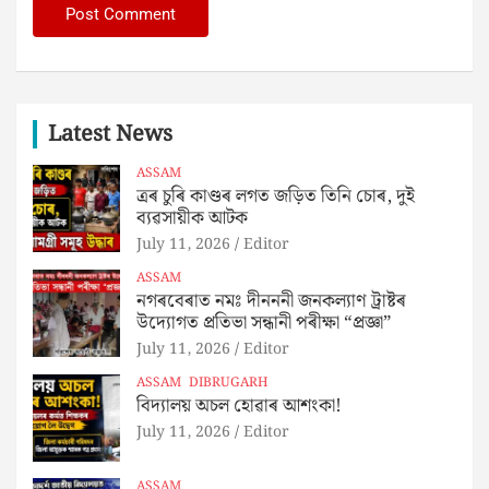
Latest News
ASSAM
ত্ৰৰ চুৰি কাণ্ডৰ লগত জড়িত তিনি চোৰ, দুই
ব্যৱসায়ীক আটক
July 11, 2026
Editor
ASSAM
নগৰবেৰাত নমঃ দীনননী জনকল্যাণ ট্ৰাষ্টৰ
উদ্যোগত প্ৰতিভা সন্ধানী পৰীক্ষা “প্ৰজ্ঞা”
July 11, 2026
Editor
ASSAM
DIBRUGARH
বিদ্যালয় অচল হোৱাৰ আশংকা!
July 11, 2026
Editor
ASSAM