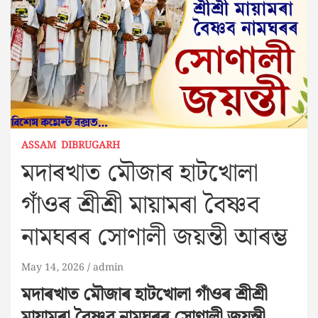
ASSAM
DIBRUGARH
মদাৰখাত মৌজাৰ হাটখোলা
গাঁওৰ শ্ৰীশ্ৰী মায়ামৰা বৈষ্ণব
নামঘৰৰ সোণালী জয়ন্তী আৰম্ভ
May 14, 2026
admin
মদাৰখাত মৌজাৰ হাটখোলা গাঁওৰ শ্ৰীশ্ৰী