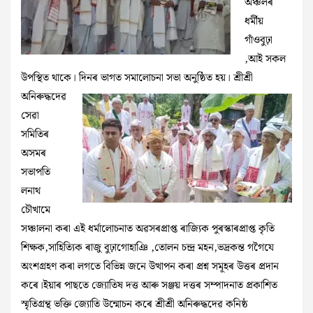
অঞ্চলৰ
ধৰ্মীয়
গাঁওবুঢ়া
,আই সকল
উপস্থিত থাকে। দিনৰ ভাগত সমালোচনা সভা অনুষ্ঠিত হয়।
শ্ৰীশ্ৰী
অনিৰুদ্ধদেৱ
সেৱা
সমিতিৰ
অসমৰ
সভাপতি
লনাথ
চৌখামে
সঞ্চালনা কৰা এই ধৰ্মালোচনাত অৱসৰপ্ৰাপ্ত ৰাজ্যিক পুৰস্কাৰপ্ৰাপ্ত কৃতি
শিক্ষক,সাহিত্যিক ৰাজু বুঢ়াগোহাঞি ,তোলন চন্দ্ৰ মহন,ভদ্ৰকন্ত গগৈযে
অংশগ্ৰহণ কৰা লগতে বিভিন্ন জনে উত্থাপন কৰা প্ৰশ্ন সমূহৰ উত্তৰ প্ৰদান
কৰে।ইয়াৰ পাছতে জ্যোতিষ দত্ত আৰু সঞ্জয় দত্তৰ সম্পাদনাত প্ৰকাশিত
স্মৃতিগ্ৰন্থ ভক্তি জ্যোতি উন্মোচন কৰে শ্ৰীশ্ৰী অনিৰুদ্ধদেৱ কনিষ্ঠ