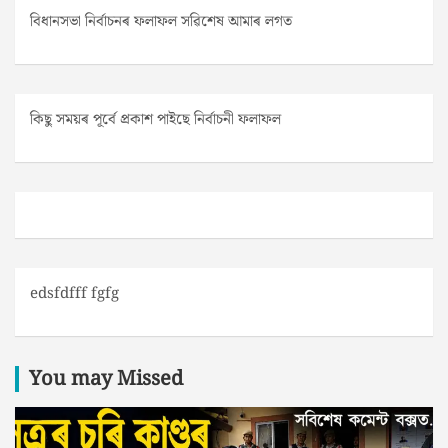
বিধানসভা নিৰ্বাচনৰ ফলাফল সৱিশেষ আমাৰ লগত
কিছু সময়ৰ পূৰ্বে প্ৰকাশ পাইছে নিৰ্বাচনী ফলাফল
edsfdfff fgfg
You may Missed