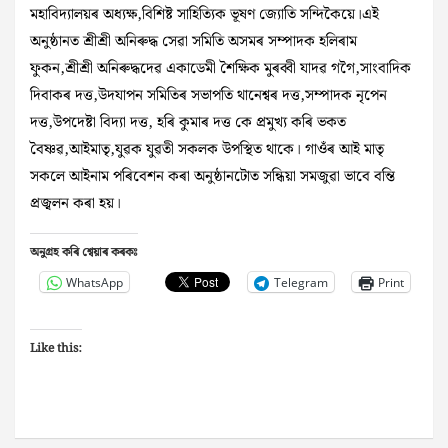
মহাবিদ্যালয়ৰ অধ্যক্ষ,বিশিষ্ট সাহিত্যিক ভূষণ জ্যোতি সন্দিকৈয়ে।এই
অনুষ্ঠানত শ্ৰীশ্ৰী অনিৰুদ্ধ সেৱা সমিতি অসমৰ সম্পাদক হলিৰাম
ফুকন,শ্ৰীশ্ৰী অনিৰুদ্ধদেৱ একাডেমী শৈক্ষিক মুৰব্বী যাদৱ গগৈ,সাংবাদিক
দিবাকৰ দত্ত,উদযাপন সমিতিৰ সভাপতি থানেশ্বৰ দত্ত,সম্পাদক নৃপেন
দত্ত,উপদেষ্টা বিদ্যা দত্ত, হৰি কুমাৰ দত্ত কে প্ৰমুখ্য কৰি ভকত
বৈষ্ণৱ,আইমাতৃ,যুৱক যুৱতী সকলক উপস্থিত থাকে। গাওঁৰ আই মাতৃ
সকলে আইনাম পৰিবেশন কৰা অনুষ্ঠানটোত সন্ধিয়া সমজুৱা ভাবে বন্তি
প্ৰজ্বলন কৰা হয়।
অনুগ্ৰহ কৰি শ্বেয়াৰ কৰকঃ
WhatsApp
Telegram
Print
Like this: