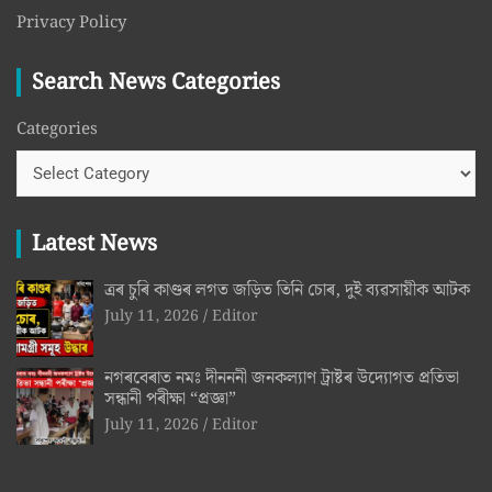
Privacy Policy
Search News Categories
Categories
Latest News
ত্ৰৰ চুৰি কাণ্ডৰ লগত জড়িত তিনি চোৰ, দুই ব্যৱসায়ীক আটক
July 11, 2026
Editor
নগৰবেৰাত নমঃ দীনননী জনকল্যাণ ট্ৰাষ্টৰ উদ্যোগত প্ৰতিভা
সন্ধানী পৰীক্ষা “প্ৰজ্ঞা”
July 11, 2026
Editor