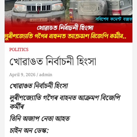
POLITICS
খোৱাঙত নিৰ্বাচনী হিংসা
April 9, 2026
admin
খোৱাঙত নিৰ্বাচনী হিংসা
লুৰীণজ্যোতি গগৈৰ বাহনত আক্ৰমণ বিজেপি
কৰ্মীৰ
তিনি অজাপ নেতা আহত
চাইন অন ডেস্ক: