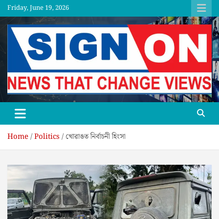
Skip
Friday, June 19, 2026
to
content
SGNON
Home
Politics
খোৱাঙত নিৰ্বাচনী হিংসা