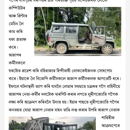
গগৈৰ বাসগৃহৰ সমীপতৰ এটা পৰিত্যক্ত গৃহত সন্দেহজনক লোকে
কম্পিউটাৰ
আৰু প্ৰিন্টাৰ
মেচিন লৈ
কাম কৰি
থকা প্ৰত্যক্ষ
কৰে।
অজাপৰ
কৰ্মীসকলে
ঘৰটোত প্ৰৱেশ কৰি বহিৰাজ্যৰ হিন্দীভাষী লোককেইজনক সোধপোচ
কৰে। ইয়াকে লৈ বিজেপি কৰ্মীসকলে অজাপ কৰ্মীসকলক আগভেটি ধৰে।
ইফালে ঘটনাস্থলী ত্যাগ কৰি যাবলৈ লোৱাৰ সময়তে চক্ৰধৰ গগৈ বাহিনীয়ে
অজাপৰ নেতা-কৰ্মীৰ দলটোক মাৰপিট কৰাৰ লগতে লুৰীণজ্যোতি গগৈক
লক্ষ্য কৰি আক্ৰমণ কৰিবলৈ উদ্যত হয়‌। ইয়াৰ পাছতে লুৰীণজ্যোতি গগৈৰ
কনভয়ত যোৱা অজাপ নেতাৰ বাহন ভাঙি লণ্ড কৰাৰ উপৰি অজাপ নেতাক
শাৰিৰীক
আক্ৰমণেৰে