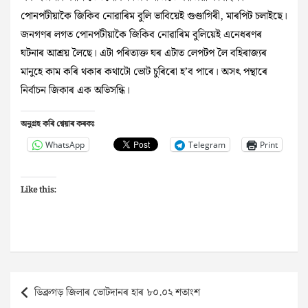
পোনপটীয়াকৈ জিকিব নোৱাৰিম বুলি ভাবিয়েই গুণ্ডাগিৰী, মাৰপিট চলাইছে।
জনগণৰ লগত পোনপটীয়াকৈ জিকিব নোৱাৰিম বুলিয়েই এনেধৰণৰ
ঘটনাৰ আশ্ৰয় লৈছে। এটা পৰিত্যক্ত ঘৰ এটাত লেপটপ লৈ বহিৰাজ্যৰ
মানুহে কাম কৰি থকাৰ কথাটো ভোট চুৰিৰো হ’ব পাৰে। অসৎ পন্থাৰে
নিৰ্বাচন জিকাৰ এক অভিসন্ধি।
অনুগ্ৰহ কৰি শ্বেয়াৰ কৰকঃ
WhatsApp
Telegram
Print
Like this:
Post
ডিব্ৰুগড় জিলাৰ ভোটদানৰ হাৰ ৮০.০২ শতাংশ
navigation