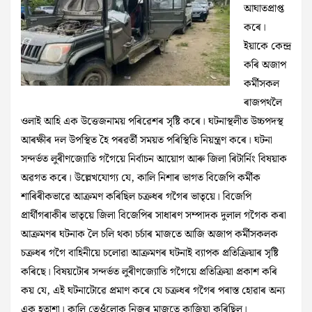
আঘাতপ্ৰাপ্ত
কৰে।
ইয়াকে কেন্দ্ৰ
কৰি অজাপ
কৰ্মীসকল
ৰাজপথলৈ
ওলাই আহি এক উত্তেজনাময় পৰিৱেশৰ সৃষ্টি কৰে। ঘটনাস্থলীত উচ্চপদস্থ
আৰক্ষীৰ দল উপস্থিত হৈ পৰৱৰ্তী সময়ত পৰিস্থিতি নিয়ন্ত্ৰণ কৰে। ঘটনা
সন্দৰ্ভত লুৰীণজ্যোতি গগৈয়ে নিৰ্বাচন আয়োগ আৰু জিলা ৰিটাৰ্নিং বিষয়াক
অৱগত কৰে। উল্লেখযোগ্য যে, কালি নিশাৰ ভাগত বিজেপি কৰ্মীক
শাৰিৰীকভাৱে আক্ৰমণ কৰিছিল চক্ৰধৰ গগৈৰ ভাতৃয়ে। বিজেপি
প্ৰাৰ্থীগৰাকীৰ ভাতৃয়ে জিলা বিজেপিৰ সাধাৰণ সম্পাদক দুলাল গগৈক কৰা
আক্ৰমণৰ ঘটনাক লৈ চলি থকা চৰ্চাৰ মাজতে আজি অজাপ কৰ্মীসকলক
চক্ৰধৰ গগৈ বাহিনীয়ে চলোৱা আক্ৰমণৰ ঘটনাই ব্যাপক প্ৰতিক্ৰিয়াৰ সৃষ্টি
কৰিছে। বিষয়টোৰ সন্দৰ্ভত লুৰীণজ্যোতি গগৈয়ে প্ৰতিক্ৰিয়া প্ৰকাশ কৰি
কয় যে, এই ঘটনাটোৱে প্ৰমাণ কৰে যে চক্ৰধৰ গগৈৰ পৰাস্ত হোৱাৰ অন্য
এক হতাশা। কালি তেওঁলোক নিজৰ মাজতে কাজিয়া কৰিছিল।