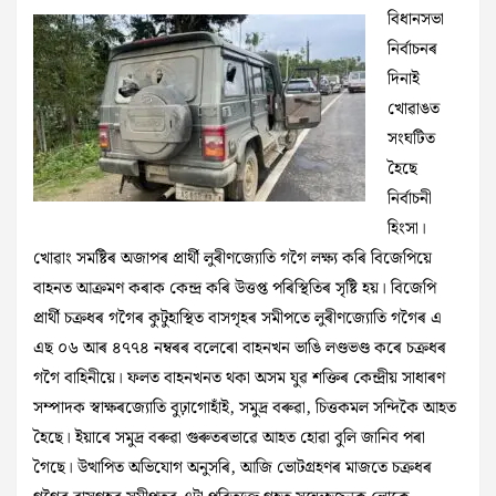
বিধানসভা
নিৰ্বাচনৰ
দিনাই
খোৱাঙত
সংঘটিত
হৈছে
নিৰ্বাচনী
হিংসা।
খোৱাং সমষ্টিৰ অজাপৰ প্ৰাৰ্থী লুৰীণজ্যোতি গগৈ লক্ষ্য কৰি বিজেপিয়ে
বাহনত আক্ৰমণ কৰাক কেন্দ্ৰ কৰি উত্তপ্ত পৰিস্থিতিৰ সৃষ্টি হয়। বিজেপি
প্ৰাৰ্থী চক্ৰধৰ গগৈৰ কুটুহাস্থিত বাসগৃহৰ সমীপতে লুৰীণজ্যোতি গগৈৰ এ
এছ ০৬ আৰ ৪৭৭৪ নম্বৰৰ বলেৰো বাহনখন ভাঙি লণ্ডভণ্ড কৰে চক্ৰধৰ
গগৈ বাহিনীয়ে‌। ফলত বাহনখনত থকা অসম যুৱ শক্তিৰ কেন্দ্ৰীয় সাধাৰণ
সম্পাদক স্বাক্ষৰজ্যোতি বুঢ়াগোহাঁই, সমুদ্ৰ বৰুৱা, চিত্তকমল সন্দিকৈ আহত
হৈছে। ইয়াৰে সমুদ্ৰ বৰুৱা গুৰুতৰভাৱে আহত হোৱা বুলি জানিব পৰা
গৈছে। উত্থাপিত অভিযোগ অনুসৰি, আজি ভোটগ্ৰহণৰ মাজতে চক্ৰধৰ