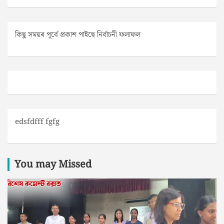
কিছু সময়ৰ পূৰ্বে প্ৰকাশ পাইছে নিৰ্বাচনী ফলাফল
edsfdfff fgfg
You may Missed