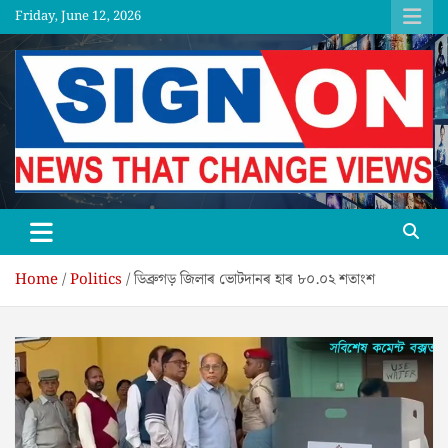
Skip
Friday, June 12, 2026
to
content
SGNON
Home
Politics
ডিব্ৰুগড় জিলাৰ ভোটদানৰ হাৰ ৮০.০২ শতাংশ