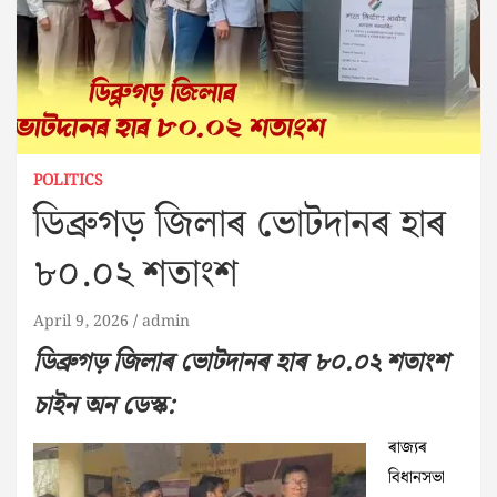
POLITICS
ডিব্ৰুগড় জিলাৰ ভোটদানৰ হাৰ
৮০.০২ শতাংশ
April 9, 2026
admin
ডিব্ৰুগড় জিলাৰ ভোটদানৰ হাৰ ৮০.০২ শতাংশ
চাইন অন ডেস্ক:
ৰাজ্যৰ
বিধানসভা