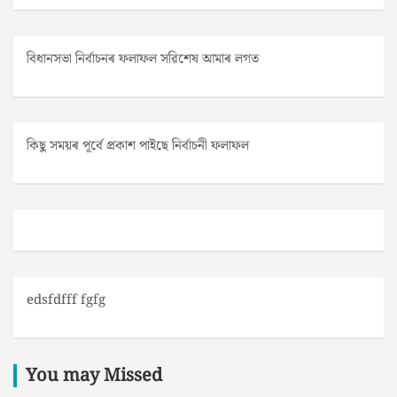
বিধানসভা নিৰ্বাচনৰ ফলাফল সৱিশেষ আমাৰ লগত
কিছু সময়ৰ পূৰ্বে প্ৰকাশ পাইছে নিৰ্বাচনী ফলাফল
edsfdfff fgfg
You may Missed