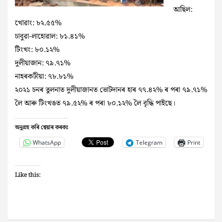
আছিল:
​খোৱাং: ৮২.৫৫%
​চাবুৱা-লাহোৱাল: ৮১.৪১%
​টিংখং: ৮০.১২%
​দুলীয়াজান: ৭৯.৭১%
​নাহৰকটীয়া: ৭৮.৮১%
​২০২১ চনৰ তুলনাত দুলীয়াজানত ভোটদানৰ হাৰ ৭৭.৪২% ৰ পৰা ৭৯.৭১%
লৈ আৰু টিংখঙত ৭৯.৫২% ৰ পৰা ৮০.১২% লৈ বৃদ্ধি পাইছে।
অনুগ্ৰহ কৰি শ্বেয়াৰ কৰকঃ
WhatsApp
Telegram
Print
Like this: