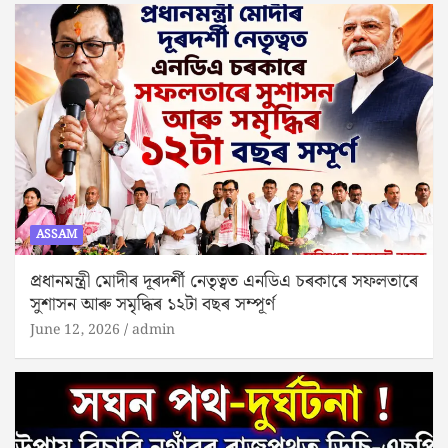
ASSAM
প্রধানমন্ত্রী মোদীৰ দূৰদৰ্শী নেতৃত্বত এনডিএ চৰকাৰে সফলতাৰে
সুশাসন আৰু সমৃদ্ধিৰ ১২টা বছৰ সম্পূৰ্ণ
June 12, 2026
admin