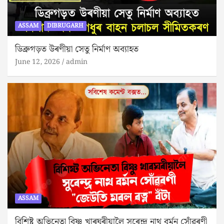
ASSAM
DIBRUGARH
ডিব্ৰুগড়ত উৰণীয়া সেতু নিৰ্মাণ অব্যাহত
June 12, 2026
admin
ASSAM
বিশিষ্ট অভিনেতা বিষ্ণু খাৰঘৰীয়ালৈ সুৰেন্দ্ৰ নাথ বৰ্মন সোঁৱৰণী