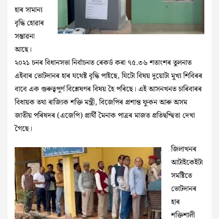
হাৰ সামান্য
বৃদ্ধি হোৱাৰ
সম্ভাৱনা
আছে।
২০২১ চনৰ বিধানসভা নিৰ্বাচনত ৰেকৰ্ড কৰা ৭৫.৩৬ শতাংশৰ তুলনাত
এইবাৰ ভোটদানৰ হাৰ যথেষ্ট বৃদ্ধি পাইছে, যিটো বিষয় দুয়োটা মুখ্য শিবিৰৰ
বাবে এক গুৰুত্বপূৰ্ণ বিশ্লেষণৰ বিষয় হৈ পৰিছে। এই আসনখনত চাৰিবাৰৰ
বিধায়ক তথা ৰাজ্যিক শক্তি মন্ত্ৰী, বিজেপিৰ প্ৰশান্ত ফুকন আৰু অসম
জাতীয় পৰিষদৰ (এজেপি) প্ৰাৰ্থী মৈনাক পাত্ৰৰ মাজত প্ৰতিদ্বন্দ্বিতা দেখা
গৈছে।
জিলাখনৰ
আটাইকেইটা
সমষ্টিতে
ভোটদানৰ
হাৰ
শক্তিশালী