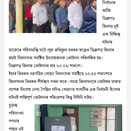
নিৰ্বাচনৰ
আজি
ডিব্ৰুগড়
জিলাত দুই
এক বিক্ষিপ্ত
ঘটনাৰ
মাজেৰে পৰিসমাপ্তি ঘটে।পুৱা প্ৰতিকুল বতৰৰ স্বত্বেও ডিব্ৰুগড় জিলাৰ
ছয়টা বিধানসভা সমষ্টিত উৎসাহজনক ভোটদান পৰিলক্ষিত হয়।
ডিব্ৰুগড় জিলাৰ ভোটদানৰ হাৰ ৮০.০২/ শতাংশ।
ইয়াৰ ভিতৰত নৱগঠিত খোৱাং বিধানসভা সমষ্টিয়ে ৮২.৫৫ শতাংশৰে
জিলাখনৰ ভিতৰত শীৰ্ষস্থান দখল কৰে। সমগ্ৰ জিলাখনতে ভোটাৰৰ মাজত
ব্যাপক উৎসাহ দেখা গৈছিল যদিও খোৱাংত সংঘটিত এক নিৰ্বাচনী হিংসাৰ
ঘটনাই শান্তিপূৰ্ণ ভোটদানৰ পৰিৱেশত কিছু বিঘিনি ঘটায়।
চূড়ান্ত
পৰিসংখ্যা
গণনাৰ
পাছত এই