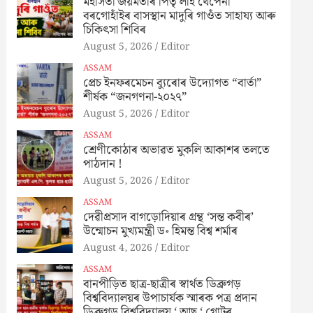
মহাসতী জয়মতীৰ পিতৃ লাই থেপেনা
বৰগোহাঁইৰ বাসস্থান মাদুৰি গাওঁত সাহায্য আৰু
চিকিৎসা শিবিৰ
August 5, 2026
Editor
ASSAM
প্ৰেচ ইনফৰমেচন ব্যুৰোৰ উদ্যোগত “বাৰ্তা”
শীৰ্ষক “জনগণনা-২০২৭”
August 5, 2026
Editor
ASSAM
শ্ৰেণীকোঠাৰ অভাৱত মুকলি আকাশৰ তলতে
পাঠদান !
August 5, 2026
Editor
ASSAM
দেৱীপ্ৰসাদ বাগড়োদিয়াৰ গ্ৰন্থ ‘সন্ত কবীৰ’
উন্মোচন মুখ্যমন্ত্ৰী ড॰ হিমন্ত বিশ্ব শৰ্মাৰ
August 4, 2026
Editor
ASSAM
বানপীড়িত ছাত্ৰ-ছাত্ৰীৰ স্বাৰ্থত ডিব্ৰুগড়
বিশ্ববিদ্যালয়ৰ উপাচাৰ্যক স্মাৰক পত্ৰ প্ৰদান
ডিব্ৰুগড় বিশ্ববিদ্যালয় ‘ আছু ‘ গোটৰ