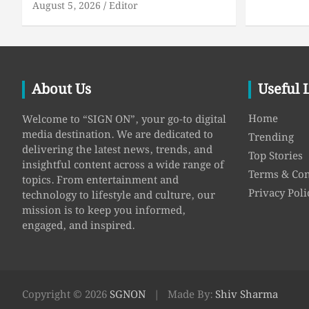
August 5, 2026
Editor
About Us
Useful 
Home
Welcome to “SIGN ON”, your go-to digital
media destination. We are dedicated to
Trending
delivering the latest news, trends, and
Top Stories
insightful content across a wide range of
Terms & Con
topics. From entertainment and
Privacy Poli
technology to lifestyle and culture, our
mission is to keep you informed,
engaged, and inspired.
Copyright © 2026
SGNON
Made By:
Shiv Sharma