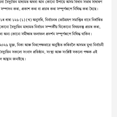
া বৈদ্যুতিন মাধ্যমত অথবা আন কোনো উপায়ে অসম বিধান সভাৰ সাধাৰণ
 সম্পাদন কৰা, প্ৰকাশ কৰা বা প্ৰচাৰ কৰা সম্পূৰ্ণৰূপে নিষিদ্ধ কৰা হৈছে।
ৰ ধাৰা ১২৬ (১) (খ) অনুসৰি, নিৰ্বাচনৰ ভোটগ্রহণ সমাপ্তিৰ বাবে নিৰ্ধাৰিত
 বৈদ্যুতিন মাধ্যমত নির্বাচন সম্পর্কীয় যিকোনো বিষয়বস্তু প্ৰচাৰ কৰা,
অন্য কোনো সমীক্ষাৰ ফলাফল প্রদর্শন সম্পূৰ্ণৰূপে নিষিদ্ধ থাকিব।
০২৬ মুক্ত, নিকা আৰু নিৰপেক্ষভাৱে অনুষ্ঠিত কৰিবলৈ অসমৰ মুখ্য নির্বাচনী
্যুতিন সকলো সংবাদ প্রতিষ্ঠান, সংস্থা আৰু সংশ্লিষ্ট সকলো পক্ষক এই
ৈ আহ্বান জনাইছে।