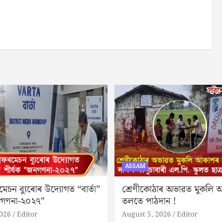
ASSAM
মেচন ব্যুৰোৰ উদ্যোগত “বাৰ্তা”
শ্ৰেণীকোঠাৰ অভাৱত মুকলি
নগণনা-২০২৭”
তলতে পাঠদান !
2026
Editor
August 5, 2026
Editor