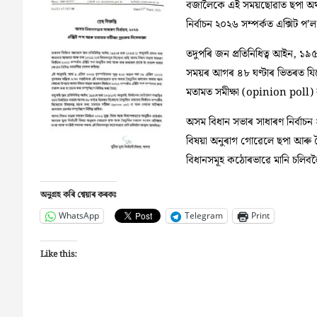
বজালৈকে এই সময়ছোৱাত ছপা অথব
নিৰ্বাচন ২০২৬ সম্পর্কত এক্সিট প’ল
তদুপৰি জন প্রতিনিধিত্ব আইন, ১৯৫১
সময়ৰ আগৰ ৪৮ ঘণ্টাৰ ভিতৰত যিকোনো
মতামত সমীক্ষা (opinion poll) বা 
অসম বিধান সভাৰ সাধাৰণ নির্বাচন ২
বিষয়া অনুৰাগ গোৱেলে ছপা আৰু বৈদ
বিধানসমূহ কঠোৰভাৱে মানি চলিবল
অনুগ্ৰহ কৰি শ্বেয়াৰ কৰকঃ
WhatsApp
Telegram
Print
Like this: