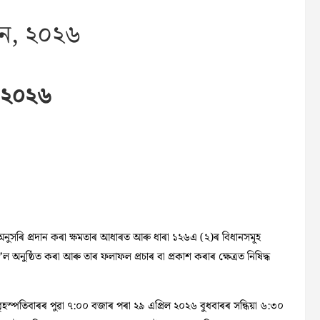
চন, ২০২৬
, ২০২৬
নুসৰি প্ৰদান কৰা ক্ষমতাৰ আধাৰত আৰু ধাৰা ১২৬এ (২)ৰ বিধানসমূহ
 অনুষ্ঠিত কৰা আৰু তাৰ ফলাফল প্ৰচাৰ বা প্ৰকাশ কৰাৰ ক্ষেত্রত নিষিদ্ধ
ৃহস্পতিবাৰৰ পুৱা ৭:০০ বজাৰ পৰা ২৯ এপ্রিল ২০২৬ বুধবাৰৰ সন্ধিয়া ৬:৩০