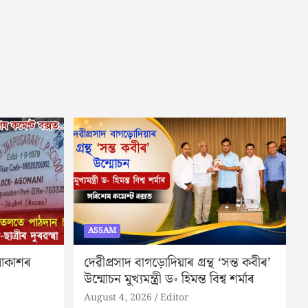
ASSAM
 আকাশৰ
দেৱীপ্ৰসাদ বাগড়োদিয়াৰ গ্ৰন্থ ‘সন্ত কবীৰ’
উন্মোচন মুখ্যমন্ত্ৰী ড॰ হিমন্ত বিশ্ব শৰ্মাৰ
August 4, 2026
Editor