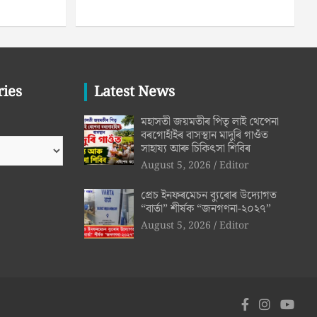
ries
Latest News
মহাসতী জয়মতীৰ পিতৃ লাই থেপেনা
বৰগোহাঁইৰ বাসস্থান মাদুৰি গাওঁত
সাহায্য আৰু চিকিৎসা শিবিৰ
August 5, 2026
Editor
প্ৰেচ ইনফৰমেচন ব্যুৰোৰ উদ্যোগত
“বাৰ্তা” শীৰ্ষক “জনগণনা-২০২৭”
August 5, 2026
Editor