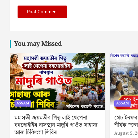
You may Missed
ASSAM
ASSAM
মহাসতী জয়মতীৰ পিতৃ লাই থেপেনা
প্ৰেচ ইনফৰ
বৰগোহাঁইৰ বাসস্থান মাদুৰি গাওঁত সাহায্য
শীৰ্ষক “জ
আৰু চিকিৎসা শিবিৰ
August 5, 