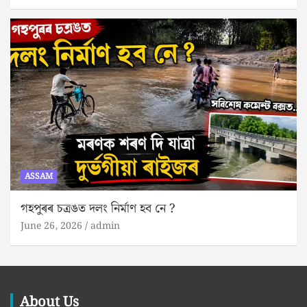
ASSAM
গহপুৰৰ চত্ৰঙত দলং নিৰ্মাণ হব নে ?
June 26, 2026
admin
About Us