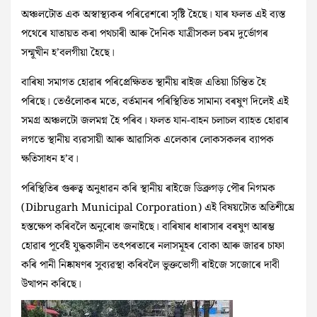
অঞ্চলটোত এক অস্বাস্থ্যকৰ পৰিৱেশৰো সৃষ্টি হৈছে। যাৰ ফলত এই ব্যস্ত
পথেৰে যাতায়ত কৰা পথচাৰী আৰু দৈনিক যাত্ৰীসকল চৰম দুৰ্ভোগৰ
সন্মূখীন হ’বলগীয়া হৈছে।
বাৰিষা সমাগত হোৱাৰ পৰিপ্ৰেক্ষিতত স্থানীয় ৰাইজ এতিয়া চিন্তিত হৈ
পৰিছে। তেওঁলোকৰ মতে, বৰ্তমানৰ পৰিস্থিতিত সামান্য বৰষুণ দিলেই এই
সমগ্ৰ অঞ্চলটো জলমগ্ন হৈ পৰিব। ফলত যান-বাহন চলাচল ব্যাহত হোৱাৰ
লগতে স্থানীয় ব্যৱসায়ী আৰু আৱাসিক এলেকাৰ লোকসকলৰ ব্যাপক
ক্ষতিসাধন হ’ব।
পৰিস্থিতিৰ গুৰুত্ব অনুধাৱন কৰি স্থানীয় ৰাইজে ডিব্ৰুগড় পৌৰ নিগমক
(Dibrugarh Municipal Corporation) এই বিষয়টোত অতিশীঘ্ৰে
হস্তক্ষেপ কৰিবলৈ অনুৰোধ জনাইছে। বাৰিষাৰ ধাৰাসাৰ বৰষুণ আৰম্ভ
হোৱাৰ পূৰ্বেই যুদ্ধকালীন তৎপৰতাৰে নলাসমূহৰ বোকা আৰু জাৱৰ চাফা
কৰি পানী নিষ্কাষণৰ সুব্যৱস্থা কৰিবলৈ ভুক্তভোগী ৰাইজে সজোৰে দাবী
উত্থাপন কৰিছে।