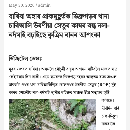
May 30, 2026
admin
বাৰিষা অহাৰ প্ৰাকমুহূৰ্তত ডিব্ৰুগড়ৰ থানা
চাৰিআলি উৰণীয়া সেতুৰ কাষৰ বন্ধ নলা-
নৰ্দমাই বঢ়াইছে কৃত্ৰিম বানৰ আশংকা
ডিজিটেল ডেস্কঃ
মূৰৰ ওপৰত বাৰিষা। অসমলৈ মৌচুমী বায়ুৰ আগমন ঘটিবলৈ মাজত মাত্ৰ
কেইটামান দিন বাকী। এনে সময়তে ডিব্ৰুগড় চহৰৰ অন্যতম ব্যস্ত অঞ্চল
মানকটা পথৰ থানা চাৰিআলিস্থিত ৰে’লপথৰ উৰণীয়া সেতুৰ (ROB) দুই
কাষৰ শোচনীয় নলা-নৰ্দমাই স্থানীয় ৰাইজৰ
মাজত তীব্ৰ সন্ত্ৰাসৰ সৃষ্টি
কৰিছে।
দীৰ্ঘদিন ধৰি
চাফ-চিকুণ
নকৰাকৈ