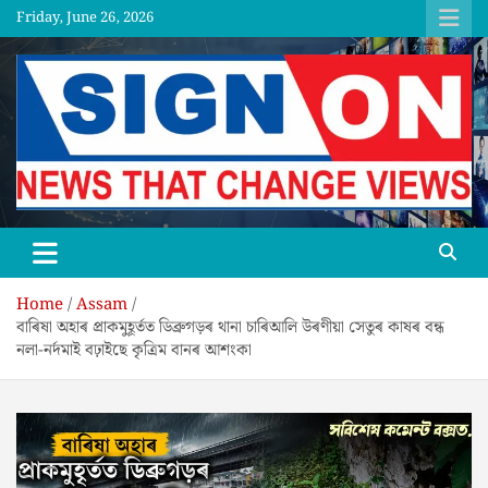
Skip
Friday, June 26, 2026
to
content
SGNON
Home
Assam
বাৰিষা অহাৰ প্ৰাকমুহূৰ্তত ডিব্ৰুগড়ৰ থানা চাৰিআলি উৰণীয়া সেতুৰ কাষৰ বন্ধ
নলা-নৰ্দমাই বঢ়াইছে কৃত্ৰিম বানৰ আশংকা