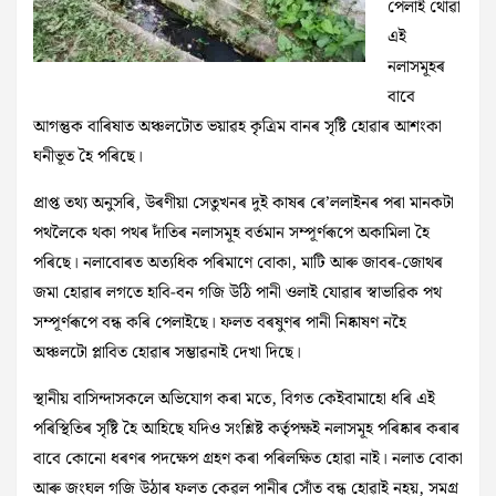
পেলাই থোৱা
এই
নলাসমূহৰ
বাবে
আগন্তুক বাৰিষাত অঞ্চলটোত ভয়াৱহ কৃত্ৰিম বানৰ সৃষ্টি হোৱাৰ আশংকা
ঘনীভূত হৈ পৰিছে।
প্ৰাপ্ত তথ্য অনুসৰি, উৰণীয়া সেতুখনৰ দুই কাষৰ ৰে’ললাইনৰ পৰা মানকটা
পথলৈকে থকা পথৰ দাঁতিৰ নলাসমূহ বৰ্তমান সম্পূৰ্ণৰূপে অকামিলা হৈ
পৰিছে। নলাবোৰত অত্যধিক পৰিমাণে বোকা, মাটি আৰু জাবৰ-জোথৰ
জমা হোৱাৰ লগতে হাবি-বন গজি উঠি পানী ওলাই যোৱাৰ স্বাভাৱিক পথ
সম্পূৰ্ণৰূপে বন্ধ কৰি পেলাইছে। ফলত বৰষুণৰ পানী নিষ্কাষণ নহৈ
অঞ্চলটো প্লাবিত হোৱাৰ সম্ভাৱনাই দেখা দিছে।
স্থানীয় বাসিন্দাসকলে অভিযোগ কৰা মতে, বিগত কেইবামাহো ধৰি এই
পৰিস্থিতিৰ সৃষ্টি হৈ আহিছে যদিও সংশ্লিষ্ট কৰ্তৃপক্ষই নলাসমূহ পৰিষ্কাৰ কৰাৰ
বাবে কোনো ধৰণৰ পদক্ষেপ গ্ৰহণ কৰা পৰিলক্ষিত হোৱা নাই। নলাত বোকা
আৰু জংঘল গজি উঠাৰ ফলত কেৱল পানীৰ সোঁত বন্ধ হোৱাই নহয়, সমগ্ৰ