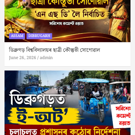
ASSAM
DIBRUGARH
ডিব্ৰুগড় বিশ্ববিদ্যালয়ৰ ছাত্ৰী কৌস্তুভী সোণোৱাল
June 26, 2026
admin