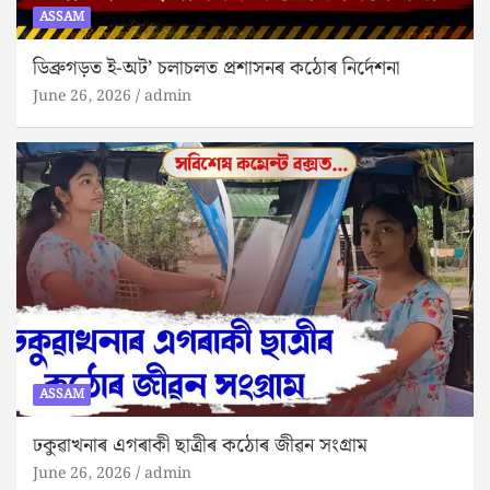
ASSAM
ডিব্ৰুগড়ত ই-অট’ চলাচলত প্ৰশাসনৰ কঠোৰ নিৰ্দেশনা
June 26, 2026
admin
ASSAM
ঢকুৱাখনাৰ এগৰাকী ছাত্ৰীৰ কঠোৰ জীৱন সংগ্ৰাম
June 26, 2026
admin