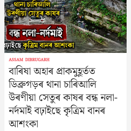
ASSAM
DIBRUGARH
বাৰিষা অহাৰ প্ৰাকমুহূৰ্তত
ডিব্ৰুগড়ৰ থানা চাৰিআলি
উৰণীয়া সেতুৰ কাষৰ বন্ধ নলা-
নৰ্দমাই বঢ়াইছে কৃত্ৰিম বানৰ
আশংকা