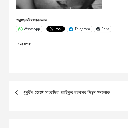
অনুগ্ৰহ কৰি শ্বেয়াৰ কৰকঃ
WhatsApp
Telegram
Print
Like this:
Post
ধুবুৰীৰ জ্যেষ্ঠ সাংবাদিক আছিকুৰ ৰহমানৰ পিতৃৰ পৰলোক
navigation