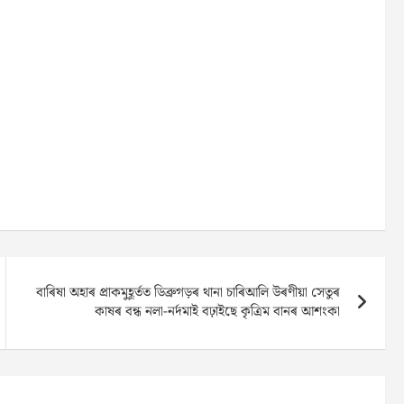
বাৰিষা অহাৰ প্ৰাকমুহূৰ্তত ডিব্ৰুগড়ৰ থানা চাৰিআলি উৰণীয়া সেতুৰ
কাষৰ বন্ধ নলা-নৰ্দমাই বঢ়াইছে কৃত্ৰিম বানৰ আশংকা