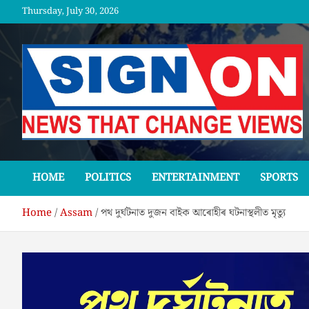
Skip
Thursday, July 30, 2026
to
content
SGNON
HOME
POLITICS
ENTERTAINMENT
SPORTS
Home
Assam
পথ দুৰ্ঘটনাত দুজন বাইক আৰোহীৰ ঘটনাস্থলীত মৃত্যু