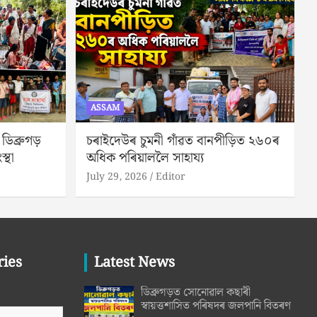
ASSAM
িব্ৰুগড়
চৰাইদেউৰ চুমনী গাঁৱত বানপীড়িত ২৬০ৰ
স্থা
অধিক পৰিয়াললৈ সাহায্য
July 29, 2026
Editor
ries
Latest News
ডিব্ৰুগড়ত সোনোৱাল কছাৰী
স্বায়ত্তশাসিত পৰিষদৰ জলপানি বিতৰণ