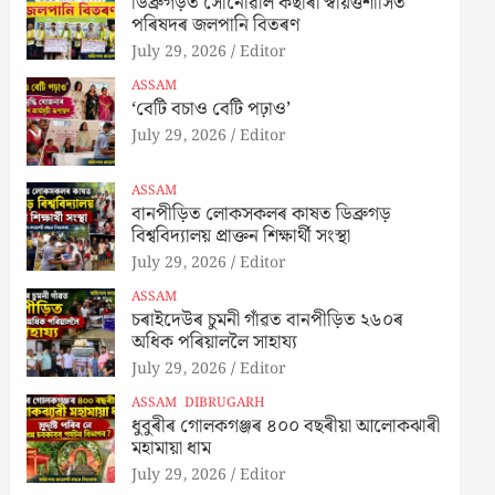
ডিব্ৰুগড়ত সোনোৱাল কছাৰী স্বায়ত্তশাসিত
পৰিষদৰ জলপানি বিতৰণ
July 29, 2026
Editor
ASSAM
‘বেটি বচাও বেটি পঢ়াও’
July 29, 2026
Editor
ASSAM
বানপীড়িত লোকসকলৰ কাষত ডিব্ৰুগড়
বিশ্ববিদ্যালয় প্ৰাক্তন শিক্ষাৰ্থী সংস্থা
July 29, 2026
Editor
ASSAM
চৰাইদেউৰ চুমনী গাঁৱত বানপীড়িত ২৬০ৰ
অধিক পৰিয়াললৈ সাহায্য
July 29, 2026
Editor
ASSAM
DIBRUGARH
ধুবুৰীৰ গোলকগঞ্জৰ ৪০০ বছৰীয়া আলোকঝাৰী
মহামায়া ধাম
July 29, 2026
Editor