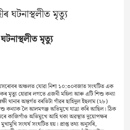
 ঘটনাস্থলীত মৃত্যু
নাস্থলীত মৃত্যু
ত ৰামসৰোবৰ অঞ্চলত যোৱা নিশা ১০:৩০বজাত সংঘটিত এক
ৱকৰ মৃত্যু হোৱাৰ লগতে এজনী মহিলা আৰু এটি শিশু কন্যা
ী থানাৰ অন্তৰ্গত বৰভিটা গাঁৱৰ ছাহিদুল ইছলাম (২৮)
শু কন্যাক লৈ আলমগঞ্জ অভিমুখে যাত্ৰা কৰি আছিল। ঠিক
েৰে কাজিগাঁও অভিমুখে আহি থকা অৱস্থাত
দুয়োপক্ষৰ
ুখামুখি সংঘৰ্ষ সংঘটিত হয়। প্ৰাপ্ত তথ্য অনুসৰি,