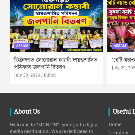
ASSAM
ASSAM
ডিব্ৰুগড়ত সোনোৱাল কছাৰী স্বায়ত্তশাসিত
‘বেটি বচাও
পৰিষদৰ জলপানি বিতৰণ
July 29, 20
July 29, 2026
Editor
About Us
Useful 
Home
Welcome to “SIGN ON”, your go-to digital
media destination. We are dedicated to
Trending