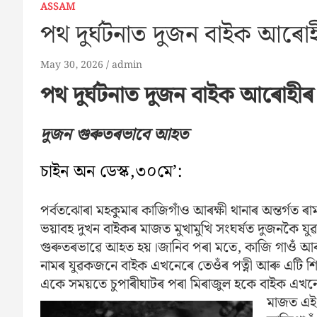
ASSAM
পথ দুৰ্ঘটনাত দুজন বাইক আৰোহীৰ
May 30, 2026
admin
পথ দুৰ্ঘটনাত দুজন বাইক আৰোহীৰ ঘট
দুজন গুৰুতৰভাবে আহত
চাইন অন ডেস্ক,৩০মে’:
পৰ্বতঝোৰা মহকুমাৰ কাজিগাঁও আৰক্ষী থানাৰ অন্তৰ্গ
ভয়াবহ দুখন বাইকৰ মাজত মুখামুখি সংঘৰ্ষত দুজনকৈ যু
গুৰুতৰভাৱে আহত হয়।জানিব পৰা মতে, কাজি গাওঁ আৰক্ষ
নামৰ যুৱকজনে বাইক এখনেৰে তেওঁৰ পত্নী আৰু এটি শি
একে সময়তে চুপাৰীঘাটৰ পৰা মিৰাজুল হকে বাইক এখন
মাজত এই ম