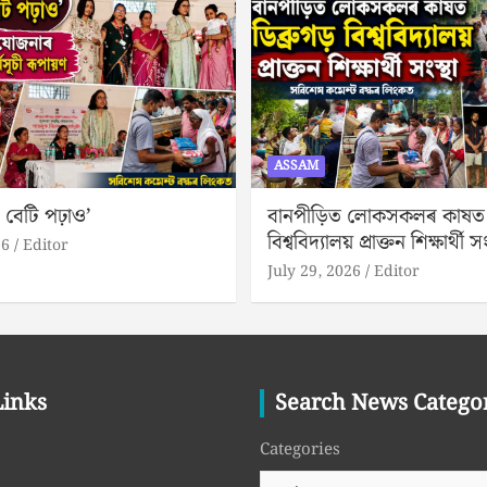
ASSAM
 বেটি পঢ়াও’
বানপীড়িত লোকসকলৰ কাষত ড
বিশ্ববিদ্যালয় প্ৰাক্তন শিক্ষাৰ্থী সং
26
Editor
July 29, 2026
Editor
Links
Search News Catego
Categories