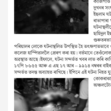
কাজিগাওঁ
দুখনৰ সং
ইছলাম ঘট
ৰাভাপাৰা
ঘটনাস্থলী
ছাহিদুল ই
গুৰুতৰভা
পৰিয়ালৰ লোকে ঘটনাস্থলিত উপস্থিত হৈ তৎক্ষণাতভাবে
কলেজ হাস্পিতাললৈ প্ৰেৰণ কৰা হয়। বৰ্তমানে তেওঁলো
অৱস্থাত আছে।ইফালে, ঘটনা সন্দৰ্ভত খবৰ লাভ কৰি কাজিগা
১৭পি ৮৬৫৫ আৰু এ এছ ১৭ আৰ – ৯৯১৪ নম্বৰৰ বাইক দু
সন্দৰ্ভত তদন্ত অব্যাহত ৰাখিছে। ইপিনে এই ঘটনা নিহত য
কোকৰাঝাৰ
অঞ্চলটো