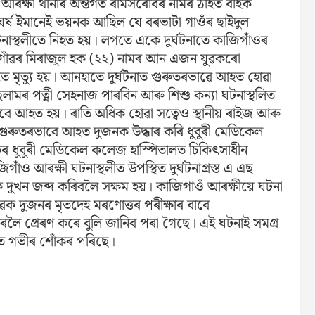
 আৰক্ষী থানাৰ অন্তৰ্গত ৰামসৰোবৰ নামৰ ঠাইত বাইক
ঘৰ্ষ ইমানেই ভয়নক আছিল যে বৰভাটা গাওঁৰ ছাইদুল
নাস্থলীতে নিহত হয়। লগতে একে দুৰ্ঘটনাতে কাজিগাঁওৰ
 গাঁৱৰ মিৰাজুল হক (২২) নামৰ আন এজন যুৱকৰো
তে মৃত্যু হয়। আনহাতে দূৰ্ঘটনাত গুৰুতৰভাৱে আহত হোৱা
ছলামৰ পত্নী সেহনাজ পাৰবিন আৰু শিশু কন্যা ঘটনাস্থলিত
বে আহত হয়। ৰাতি অধিক হোৱা সত্বেও স্থানীয় ৰাইজ আৰু
 গুৰুতৰভাবে আহত দুজনক উদ্ধাৰ কৰি ধুবুৰী মেডিকেল
কৰ ধুবুৰী মেডিকেল কলেজ হাস্পিতালত চিকিৎসাধীন
ঁও আৰক্ষী ঘটনাস্থলীত উপস্থিত দুৰ্ঘটনাগ্ৰস্ত এ এছ
খন জব্দ কৰিবলৈ সক্ষম হয়। কাজিগাওঁ আৰক্ষীয়ে ঘটনা
ুৱক দুজনৰ মৃতদেহ মৰণোত্তৰ পৰীক্ষাৰ বাবে
লৈ প্ৰেৰণ কৰে বুলি জানিব পৰা গৈছে। এই
ঘটনাই সমগ্ৰ
ত গভীৰ শোঁকৰ পৰিছে।