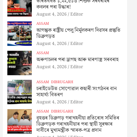
ভাৰতবৰ্ষত ১,২২,৫১৬ শিশুক সৰবৰাহৰ
কবলৰ পৰা উদ্ধাৰ!
August 4, 2026
Editor
ASSAM
আগন্তুক ৰাষ্ট্ৰীয় পেলু নির্মূলকৰণ দিৱসৰ প্ৰস্তুতি
ডিব্ৰুগড়ত
August 4, 2026
Editor
ASSAM
অৰুণাচলৰ পৰা ড্ৰাগছ আৰু মাৰণাস্ত্ৰ সৰবৰাহ
August 4, 2026
Editor
ASSAM
DIBRUGARH
চৰাইডেউত সোণোৱাল কছাৰী সংগঠনৰ বান
সাহাৰ্য্য বিতৰণ
August 4, 2026
Editor
ASSAM
DIBRUGARH
বৃহত্তৰ ডিব্ৰুগড় গৰাখহনীয়া প্ৰতিৰোধ সমিতিৰ
ডিব্ৰুগড়ক গৰাখহনীয়াৰ পৰা স্থায়ী সুৰক্ষাৰ
দাবীৰে মুখ্যমন্ত্ৰীক স্মাৰক-পত্ৰ প্ৰদান