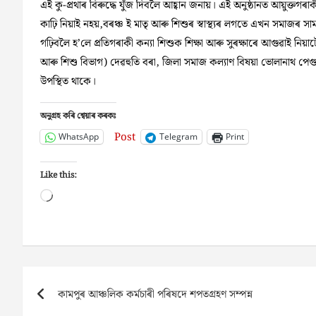
এই কু-প্ৰথাৰ বিৰুদ্ধে যুঁজ দিবলৈ আহ্বান জনায়। এই অনুষ্ঠানত আয়ুক্তগ
কাঢ়ি নিয়াই নহয়,বৰঞ্চ ই মাতৃ আৰু শিশুৰ স্বাস্থ্যৰ লগতে এখন সমাজৰ সা
গঢ়িবলৈ হ’লে প্ৰতিগৰাকী কন্যা শিশুক শিক্ষা আৰু সুৰক্ষাৰে আগুৱাই নিয়াটো 
আৰু শিশু বিভাগ) দেৱহুতি বৰা, জিলা সমাজ কল্যাণ বিষয়া ভোলানাথ পেগ
উপস্থিত থাকে।
অনুগ্ৰহ কৰি শ্বেয়াৰ কৰকঃ
Post
WhatsApp
Telegram
Print
Like this:
Loading…
Post
কামপুৰ আঞ্চলিক কৰ্মচাৰী পৰিষদে শপতগ্ৰহণ সম্পন্ন
navigation