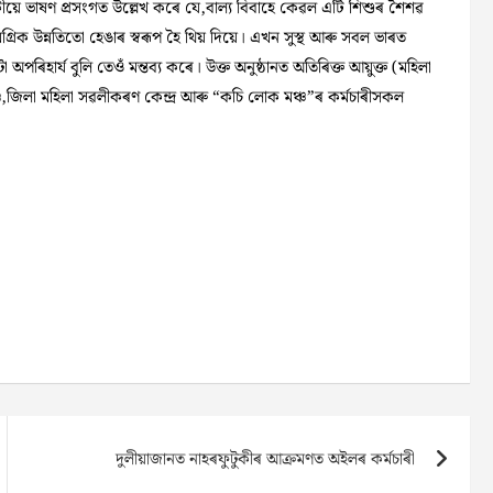
ৰাকীয়ে ভাষণ প্ৰসংগত উল্লেখ কৰে যে,বাল্য বিবাহে কেৱল এটি শিশুৰ শৈশৱ
মগ্ৰিক উন্নতিতো হেঙাৰ স্বৰূপ হৈ থিয় দিয়ে। এখন সুস্থ আৰু সবল ভাৰত
অপৰিহাৰ্য বুলি তেওঁ মন্তব্য কৰে। উক্ত অনুষ্ঠানত অতিৰিক্ত আয়ুক্ত (মহিলা
ু,জিলা মহিলা সৱলীকৰণ কেন্দ্ৰ আৰু “কচি লোক মঞ্চ”ৰ কৰ্মচাৰীসকল
দুলীয়াজানত নাহৰফুটুকীৰ আক্ৰমণত অইলৰ কৰ্মচাৰী