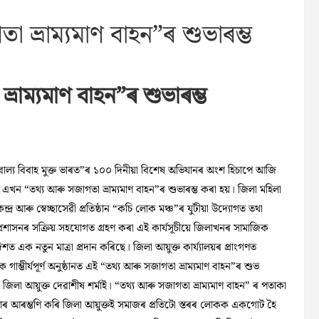
 ভ্ৰাম্যমাণ বাহন”ৰ শুভাৰম্ভ
ৰাম্যমাণ বাহন”ৰ শুভাৰম্ভ
 “বাল্য বিবাহ মুক্ত ভাৰত”ৰ ১০০ দিনীয়া বিশেষ অভিযানৰ অংশ হিচাপে আজি
 এখন “তথ্য আৰু সজাগতা ভ্ৰাম্যমাণ
বাহন”ৰ শুভাৰম্ভ কৰা হয়। জিলা মহিলা
দ্ৰ আৰু স্বেচ্ছাসেৱী প্ৰতিষ্ঠান “কচি লোক মঞ্চ”ৰ যুটীয়া উদ্যোগত তথা
প্ৰশাসনৰ সক্ৰিয় সহযোগত গ্ৰহণ কৰা এই কাৰ্যসূচীয়ে জিলাখনৰ সামাজিক
ত এক নতুন মাত্ৰা প্ৰদান কৰিছে। জিলা আয়ুক্ত কাৰ্য্যালয়ৰ প্ৰাংগণত
ম্ভীৰ্যপূৰ্ণ অনুষ্ঠানত এই “তথ্য আৰু সজাগতা ভ্ৰাম্যমাণ বাহন”ৰ শুভ
জিলা আয়ুক্ত দেৱাশীষ শৰ্মাই। “তথ্য আৰু সজাগতা ভ্ৰাম্যমাণ বাহন” ৰ পতাকা
ৰাৰ আৰম্ভণি কৰি জিলা আয়ুক্তই সমাজৰ প্ৰতিটো স্তৰৰ লোকক একগোট হৈ