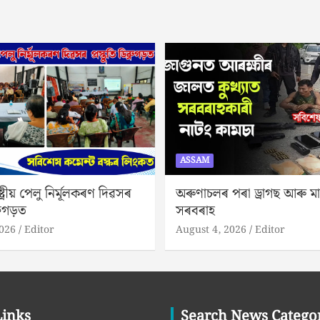
ASSAM
্ট্ৰীয় পেলু নির্মূলকৰণ দিৱসৰ
অৰুণাচলৰ পৰা ড্ৰাগছ আৰু মাৰণ
্ৰুগড়ত
সৰবৰাহ
2026
Editor
August 4, 2026
Editor
Links
Search News Catego