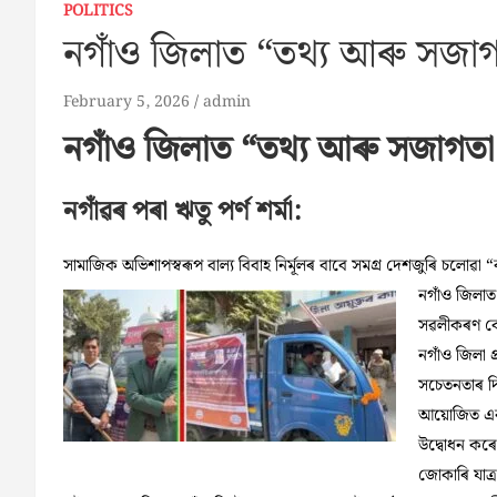
POLITICS
নগাঁও জিলাত “তথ্য আৰু সজাগতা
February 5, 2026
admin
নগাঁও জিলাত “তথ্য আৰু সজাগতা ভ্
নগাঁৱৰ পৰা ঋতু পর্ণ শৰ্মা:
সামাজিক অভিশাপস্বৰূপ বাল্য বিবাহ নিৰ্মূলৰ বাবে সমগ্ৰ দেশজুৰি চলোৱা
নগাঁও জিলাত
সৱলীকৰণ কেন্
নগাঁও জিলা 
সচেতনতাৰ দিশ
আয়োজিত এক গা
উদ্বোধন কৰে 
জোকাৰি যাত্