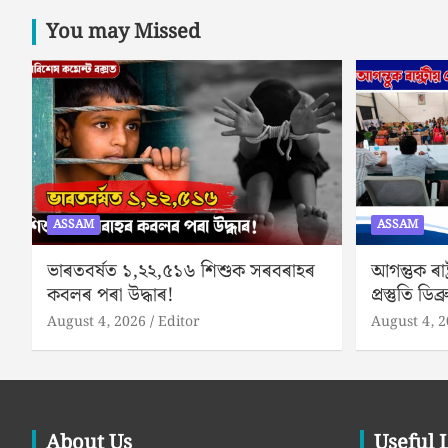
You may Missed
ASSAM
ASSAM
ভাৰতবৰ্ষত ১,২২,৫১৬ শিশুক সৰবৰাহৰ
আগন্তুক ৰাষ
কবলৰ পৰা উদ্ধাৰ!
প্ৰস্তুতি ডিব
August 4, 2026
Editor
August 4, 
About Us
Useful 