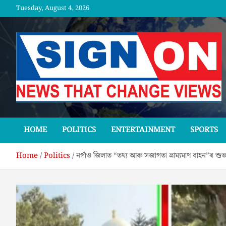
Skip
Tuesday, August 4, 2026
to
content
SGNON
HOME
POLITICS
ENTERTAINMENT
SPORTS
Home
Politics
নগাঁও জিলাত “তথ্য আৰু সজাগতা ভ্ৰাম্যমাণ বাহন”ৰ শুভা