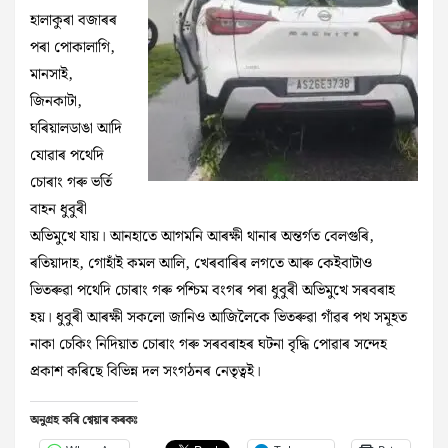
হালাকুৰা বজাৰৰ
পৰা পোকালাগি,
মানসাই,
জিনকাটা,
ঘৰিয়ালডাঙা আদি
যোৱাৰ পথেদি
চোৰাং গৰু ভৰ্তি
বাহন ধুবুৰী
অভিমুখে যায়। আনহাতে আগমনি আৰক্ষী থানাৰ অন্তৰ্গত বেলগুৰি,
ৰতিয়াদাহ, গোহাঁই কমল আলি, খেৰবাৰিৰ লগতে আৰু কেইবাটাও
ভিতৰুৱা পথেদি চোৰাং গৰু পশ্চিম বংগৰ পৰা ধুবুৰী অভিমুখে সৰবৰাহ
হয়। ধুবুৰী আৰক্ষী সকলো জানিও আজিলৈকে ভিতৰুৱা গাঁৱৰ পথ সমূহত
নাকা চেকিং নিদিয়াত চোৰাং গৰু সৰবৰাহৰ ঘটনা বৃদ্ধি পোৱাৰ সন্দেহ
প্ৰকাশ কৰিছে বিভিন্ন দল সংগঠনৰ নেতৃত্বই।
অনুগ্ৰহ কৰি শ্বেয়াৰ কৰকঃ