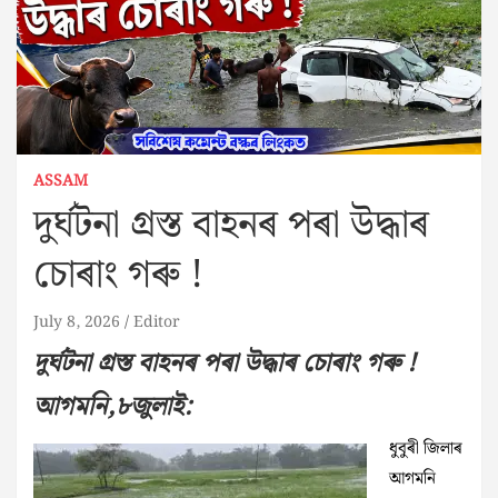
ASSAM
দুৰ্ঘটনা গ্ৰস্ত বাহনৰ পৰা উদ্ধাৰ
চোৰাং গৰু !
July 8, 2026
Editor
দুৰ্ঘটনা গ্ৰস্ত বাহনৰ পৰা উদ্ধাৰ চোৰাং গৰু !
আগমনি,৮জুলাই:
ধুবুৰী জিলাৰ
আগমনি