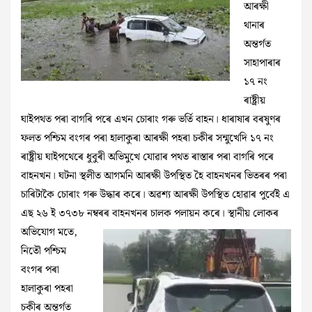
আৰক্ষী
থানাৰ
অন্তৰ্গত
সাহাপাৰাৰ
১৭ নং
ৰাষ্ট্ৰীয়
ঘাইপথত পৰা বাগৰি পৰে এখন চোৰাং গৰু ভৰ্তি বাহন। ধাৰাষাৰ বৰষুণৰ
ফলত পশ্চিম বংগৰ পৰা হালাকুৰা আৰক্ষী পহৰা চকীৰ সন্মুখেদি ১৭ নং
ৰাষ্ট্ৰীয় ঘাইপথেৰে ধুবুৰী অভিমুখে যোৱাৰ পথত ৰাস্তাৰ পৰা বাগৰি পৰে
বাহনখন। ঘটনা স্থলীত আগমনি আৰক্ষী উপস্থিত হৈ বাহনখনৰ ভিতৰৰ পৰা
চাৰিটাকৈ চোৰাং গৰু উদ্ধাৰ কৰে। অৱশ্য আৰক্ষী উপস্থিত হোৱাৰ পুৰ্বেই এ
এছ ২৬ ই ৩৭৩৮ নম্বৰৰ বাহনখনৰ চালক পলায়ন
কৰে। স্থানীয় লোকৰ
অভিযোগ মতে,
নিতৌ পশ্চিম
বংগৰ পৰা
হালাকুৰা পহৰা
চকীৰ অন্তৰ্গত