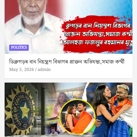
POLITICS
ডিব্ৰুগড়ৰ বান নিয়ন্ত্ৰণ বিভাগৰ প্ৰাক্তন অভিযন্তা,সমাজ কৰ্ম্মী
May 5, 2026
admin