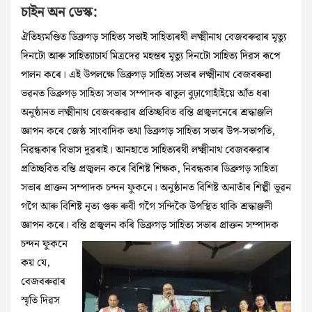
চাইন অন ডেস্ক:
ঐতিহ্যমণ্ডিত ডিব্ৰুগড় সাহিত্য সভাই সাহিত্যৰথী লক্ষ্মীনাথ বেজবৰুৱাৰ মৃত্যু
দিনটো আৰু সাহিত্যাচাৰ্য মিত্ৰদেৱ মহন্তৰ মৃত্যু দিনটো সাহিত্য দিৱস ৰূপে
পালন কৰে। এই উপলক্ষে ডিব্ৰুগড় সাহিত্য সভাৰ লক্ষ্মীনাথ বেজবৰুৱা
ভৱনত ডিব্ৰুগড় সাহিত্য সভাৰ সম্পাদক ৰাতুল বুঢ়াগোহাঁইয়ে আঁত ধৰা
অনুষ্ঠানত লক্ষ্মীনাথ বেজবৰুৱাৰ প্ৰতিচ্ছবিত বন্তি প্ৰজ্বলনেৰে শ্ৰদ্ধাঞ্জলি
জ্ঞাপন কৰে জেষ্ঠ সাংবাদিক তথা ডিব্ৰুগড় সাহিত্য সভাৰ উপ-সভাপতি,
নিৱন্ধকাৰ বিভাস দুৱৰাই। আনহাতে সাহিত্যৰথী লক্ষ্মীনাথ বেজবৰুৱাৰ
প্ৰতিচ্ছবিত বন্তি প্ৰজ্বলন কৰে বিশিষ্ট শিক্ষক, নিবন্ধকাৰ ডিব্ৰুগড় সাহিত্য
সভাৰ প্ৰাক্তন সম্পাদক চন্দন ফুকনে। অনুষ্ঠানত বিশিষ্ট অনাতাঁৰ শিল্পী ভূৱন
গগৈ আৰু বিশিষ্ট নৃত্য গুৰু ৰুবী গগৈ সন্দিকৈ উপস্থিত থাকি শ্ৰদ্ধাঞ্জলী
জ্ঞাপন কৰে। বন্তি প্ৰজ্বলন কৰি ডিব্ৰুগড়
সাহিত্য সভাৰ প্ৰাক্তন সম্পাদক
চন্দন ফুকনে
কয় যে,
বেজবৰুৱাৰ
স্মৃতি দিৱস