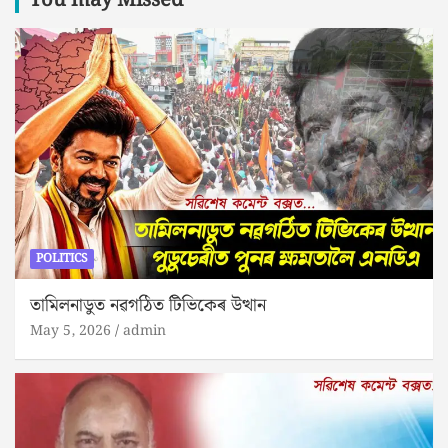
You may Missed
POLITICS
তামিলনাডুত নৱগঠিত টিভিকেৰ উত্থান
May 5, 2026
admin