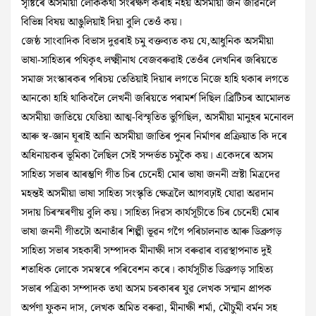
সৃষ্টিৰে অসমীয়া লোককথা সংৰক্ষণ কৰাই নহয় অসমীয়া জন জীৱনলৈ
বিভিন্ন বিষয় আঙুলিয়াই দিয়া বুলি তেওঁ কয়।
জেষ্ঠ সাংবাদিক বিভাস দুৱৰাই চমু বক্তব্যত কয় যে,আধুনিক অসমীয়া
ভাষা-সাহিত্যৰ পথিকৃৎ লক্ষ্মীনাথ বেজবৰুৱাই তেওঁৰ লেখনিৰ জৰিয়তে
সমাজ সংস্কাৰকৰ পৰিচয় তেতিয়াই দিয়াৰ লগতে নিজে হাহি থকাৰ লগতে
আনকো হাহি থাকিবলৈ লেখনী জৰিয়তে পৰামৰ্শ দিছিল।ব্ৰিটিচৰ আমোলত
অসমীয়া জাতিয়ে যেতিয়া আত্ম-বিস্মৃতিত ভুগিছিল, অসমীয়া মানুহৰ মনোবল
আৰু স্ব-জ্ঞান ঘূৰাই আনি অসমীয়া জাতিৰ পুনৰ নিৰ্মাণৰ প্ৰক্ৰিয়াত কি দৰে
অধিনায়কৰ ভূমিকা লৈছিল সেই সন্দৰ্ভত চমুকৈ কয়। একেদৰে অসম
সাহিত্য সভাৰ আৰম্ভণি গীত চিৰ চেনেহী মোৰ ভাষা জননী স্ৰষ্টা মিত্ৰদেৱ
মহন্তই অসমীয়া ভাষা সাহিত্য সংস্কৃতি ক্ষেত্ৰলৈ আগবঢ়াই যোৱা অৱদান
সদায় চিৰস্মৰণীয় বুলি কয়। সাহিত্য দিৱস কাৰ্যসূচীতে চিৰ চেনেহী মোৰ
ভাষা জননী গীতটো অনাতাঁৰ শিল্পী ভূৱন গগৈ পৰিচালনাত আৰু ডিব্ৰুগড়
সাহিত্য সভাৰ সহকাৰী সম্পাদক মীনাক্ষী দাস বৰুৱাৰ ব্যৱস্থাপনাত দুই
শতাধিক লোকে সমস্বৰে পৰিবেশন কৰে। কাৰ্যসূচীত ডিব্ৰুগড় সাহিত্য
সভাৰ পত্ৰিকা সম্পাদক তথা অসম চৰকাৰৰ যুৱ লেখক সন্মান প্ৰাপক
অৰ্পণা ফুকন দাস, লেখক অমিত বৰুৱা, মীনাক্ষী শৰ্মা, মৌচুমী বৰ্মন সহ