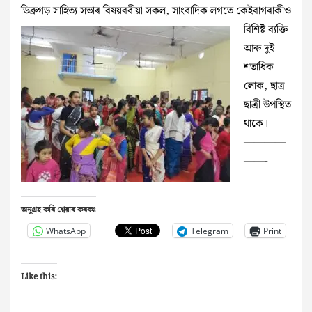
ডিব্ৰুগড় সাহিত্য সভাৰ বিষয়ববীয়া সকল, সাংবাদিক লগতে
কেইবাগৰাকীও
বিশিষ্ট ব্যক্তি
আৰু দুই
শতাধিক
লোক, ছাত্ৰ
ছাত্ৰী উপস্থিত
থাকে।
————
——-
অনুগ্ৰহ কৰি শ্বেয়াৰ কৰকঃ
WhatsApp
Telegram
Print
Like this: