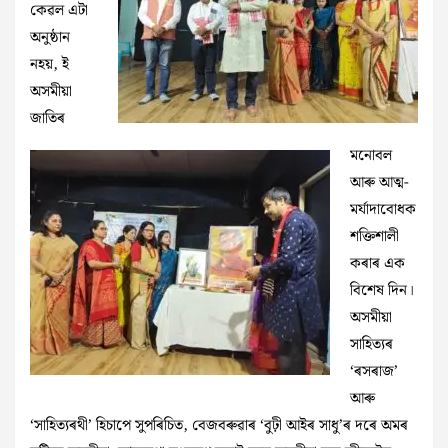
কেৱল এটা
অনুষ্ঠান
নহয়, ই
অসমীয়া
জাতিৰ
মনোবল
আৰু আত্ম-
মৰ্যাদাবোধক
শক্তিশালী
কৰাৰ এক
বিশেষ দিন।
অসমীয়া
সাহিত্যৰ
‘ৰসৰাজ’
আৰু
‘সাহিত্যৰথী’ হিচাপে সুপৰিচিত, বেজবৰুৱাৰ ‘বুঢ়ী আইৰ সাধু’ৰ দৰে অমৰ