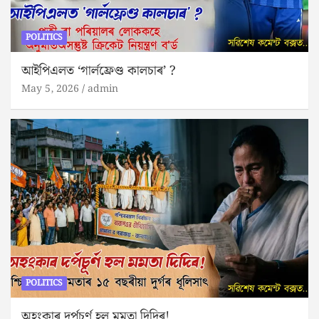
POLITICS
আইপিএলত ‘গার্লফ্রেণ্ড কালচাৰ’ ?
May 5, 2026
admin
POLITICS
অহংকাৰ দৰ্পচূৰ্ণ হল মমতা দিদিৰ!