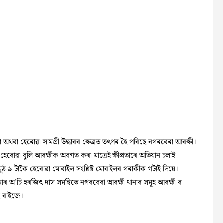
া অথবা হেৰোৱা সামগ্ৰী উদ্ধাৰৰ ক্ষেত্ৰত তৎপৰ হৈ পৰিছে নগৰবেৰা আৰক্ষী।
 হেৰোৱা বুলি আৰক্ষীক অবগত কৰা মাত্ৰেই ক্ষীপ্ৰতাৰে অভিযান চলাই
ুঠ ৯ টাকৈ হেৰোৱা মোবাইল সংশ্লিষ্ট মোবাইলৰ গৰাকীক গটাই দিয়ে।
ানাৰ অ’চি হৰজিৎ দাস সমন্বিতে নগৰবেৰা আৰক্ষী থানাৰ সমূহ আৰক্ষী ৰ
ছে ৰাইজে।