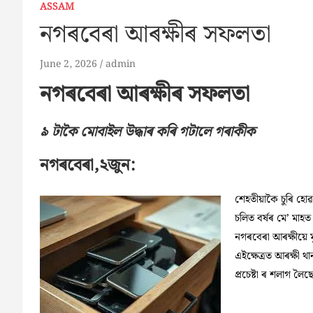
ASSAM
নগৰবেৰা আৰক্ষীৰ সফলতা
June 2, 2026
admin
নগৰবেৰা আৰক্ষীৰ সফলতা
৯ টাকৈ মোবাইল উদ্ধাৰ কৰি গটালে গৰাকীক
নগৰবেৰা,২জুন:
শেহতীয়াকৈ চুৰি হোৱ
চলিত বৰ্ষৰ মে’ মাহত
নগৰবেৰা আৰক্ষীয়ে ম
এইক্ষেত্ৰত আৰক্ষী থ
প্ৰচেষ্টা ৰ শলাগ লৈ