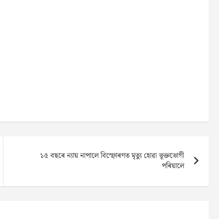
১৫ বছৰে ন্যায় নাপালে বিস্ফোৰণত মৃত্যু হোৱা ভূক্তভোগী
পৰিয়ালে