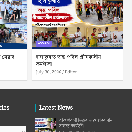
ASSAM
থ্য সেৱাৰ
হালাকুৰাত অন্ত পৰিল গ্ৰীষ্মকালীন
কৰ্মশালা
July 30, 2026
Editor
ries
Latest News
আকাশবাণী ডিব্ৰুগড় ক্লাষ্টাৰৰ বান
সাহায্য কাৰ্যসূচী