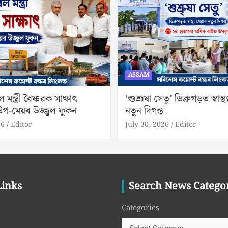
ASSAM
 মন্ত্ৰী বৈষ্ণৱক সাক্ষাৎ
‘শুশ্ৰূষা সেতু’ ডিব্ৰুগড়ত স্বাস্
 উপ-মেয়ৰ উজ্জ্বল ফুকন
নতুন দিগন্ত
26
Editor
July 30, 2026
Editor
Links
Search News Catego
Categories