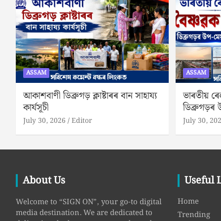
ASSAM
ASSAM
আকাশবাণী ডিব্ৰুগড় ক্লাষ্টাৰৰ বান সাহায্য
ভাৰতীয় ৰেল
কাৰ্যসূচী
ডিব্ৰুগড়ৰ
July 30, 2026
Editor
July 30, 20
About Us
Useful 
Home
Welcome to “SIGN ON”, your go-to digital
media destination. We are dedicated to
Trending