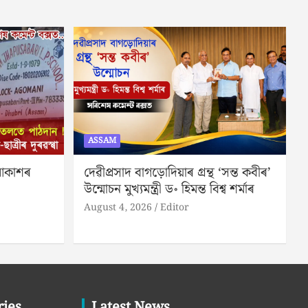
ASSAM
 আকাশৰ
দেৱীপ্ৰসাদ বাগড়োদিয়াৰ গ্ৰন্থ ‘সন্ত কবীৰ’
উন্মোচন মুখ্যমন্ত্ৰী ড॰ হিমন্ত বিশ্ব শৰ্মাৰ
August 4, 2026
Editor
ries
Latest News