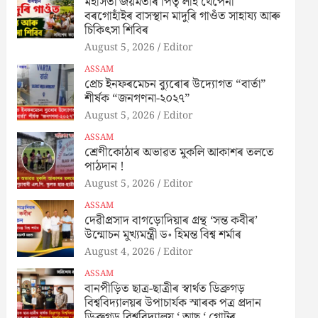
মহাসতী জয়মতীৰ পিতৃ লাই থেপেনা
বৰগোহাঁইৰ বাসস্থান মাদুৰি গাওঁত সাহায্য আৰু
চিকিৎসা শিবিৰ
August 5, 2026
Editor
ASSAM
প্ৰেচ ইনফৰমেচন ব্যুৰোৰ উদ্যোগত “বাৰ্তা”
শীৰ্ষক “জনগণনা-২০২৭”
August 5, 2026
Editor
ASSAM
শ্ৰেণীকোঠাৰ অভাৱত মুকলি আকাশৰ তলতে
পাঠদান !
August 5, 2026
Editor
ASSAM
দেৱীপ্ৰসাদ বাগড়োদিয়াৰ গ্ৰন্থ ‘সন্ত কবীৰ’
উন্মোচন মুখ্যমন্ত্ৰী ড॰ হিমন্ত বিশ্ব শৰ্মাৰ
August 4, 2026
Editor
ASSAM
বানপীড়িত ছাত্ৰ-ছাত্ৰীৰ স্বাৰ্থত ডিব্ৰুগড়
বিশ্ববিদ্যালয়ৰ উপাচাৰ্যক স্মাৰক পত্ৰ প্ৰদান
ডিব্ৰুগড় বিশ্ববিদ্যালয় ‘ আছু ‘ গোটৰ