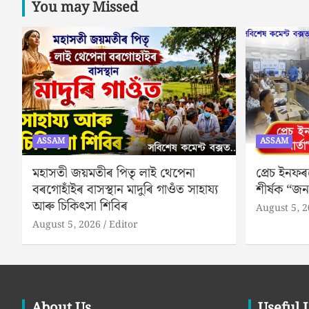
You may Missed
ASSAM
ASSAM
মহাসতী জয়মতীৰ পিতৃ লাই থেপেনা
প্ৰেচ ইনফৰ
বৰগোহাঁইৰ বাসস্থান মাদুৰি গাওঁত সাহায্য
শীৰ্ষক “জ
আৰু চিকিৎসা শিবিৰ
August 5, 
August 5, 2026
Editor
About Us
Useful 