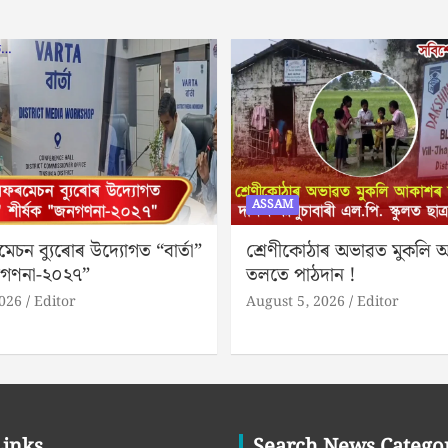
ASSAM
মেচন ব্যুৰোৰ উদ্যোগত “বাৰ্তা”
শ্ৰেণীকোঠাৰ অভাৱত মুকলি
নগণনা-২০২৭”
তলতে পাঠদান !
2026
Editor
August 5, 2026
Editor
Links
Search News Catego