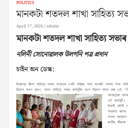
POLITICS
মানকটা শতদল শাখা সাহিত্য স
April 17, 2026
admin
মানকটা শতদল শাখা সাহিত্য সভা
নলিনী সোনোৱালক উলগনি পত্ৰ প্ৰদান
চাইন অন ডেস্ক:
ডিব্ৰুগড় জিলা সাহিত্য সভাৰ অন্যতম এখনি সক্ৰিয় শাখা মানকটা শতদল শাখা সা
আগবঢ়োৱা মানক
এই কার্যসূচী।
নিবাসী নলিনী
সম্বৰ্ধনা জ্ঞা
শাখাৰ প্ৰাক্ত
জাতীয় জীৱনক স