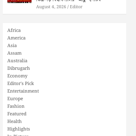
August 4, 2026
Editor
Africa
America
Asia
Assam
Australia
Dibrugarh
Economy
Editor's Pick
Entertainment
Europe
ধ সুদৃঢ় কৰাৰ উদ্দেশ্যে অসম সাহিত্য সভাই পালন কৰি আহিছে 

Fashion
েতৃত্বত সাহিত্য সভাৰ এটা প্রতিনিধি দলে- টেপৰ গাঁৱৰ সোণাৰুপথৰ 

Featured
োমল চন্দ্ৰ গগৈ, অসম সাহিত্য সভাৰ "কুঁহি" আহ্বায়ক প্ৰশান্ত শইকীয়া, 

Health
 গগৈ, উপ- সভাপতি পূৰ্ণকান্ত হাজৰিকাকে প্ৰমূখ্য কৰি 

Highlights
সম্পাদক প্ৰশান্ত শইকীয়াই জানিবলৈ দিয়ে।