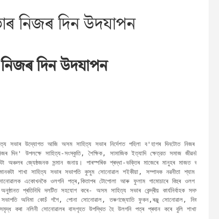
ভাৰ নিজৰ দিন উদযাপন
ৰ নিজৰ দিন উদযাপন
হিত্য সভাৰ উদ্যোগত আজি অসম সাহিত্য সভাৰ নিৰ্দেশত পহিলা ব'হাগৰ দিনটোত নিজৰ দিন 

টা অঞ্চলৰ জ্যেষ্ঠজনক সন্মান জনায়। পাৰস্পৰিক শ্ৰদ্ধা-ভক্তিৰ মাজেৰে মানুহৰ মাজত ভাতৃত্ববো
 মানকটা শাখা সাহিত্য সভাৰ সভাপতি কুসুম সোনোৱাল শইকীয়া, সম্পাদক নৱনীতা শ্যাম উৰঙীয়াৰ ন
 সোনোৱালক একোখনকৈ ওলগনি পত্ৰ,কিতাপৰ টোপোলা আৰু ফুলাম গামোচাৰে বিহুৰ ওলগ জনায়।

পন অনুষ্ঠানত প্ৰতিনিধি দলটিত সহযোগ কৰে- অসম সাহিত্য সভাৰ কেন্দ্ৰীয় কাৰ্যনিৰ্বাহক সদস্য ন
ন সভাপতি অনিমা কোচঁ গগৈ, পোনা সোনোৱাল, তৰুণজ্যোতি ফুকন,ৰঞ্জু সোনোৱাল, নিজৰা সোনোৱাল
মৃদ্ধ কৰা নলিনী সোনোৱালৰ বাসগৃহত উপস্থিত হৈ উলগনি পত্ৰ প্ৰদান কৰে বুলি শাখাৰ প্ৰচাৰ 