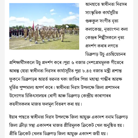
আনহাতে স্বাধীনতা দিৱসৰ
সাংস্কৃতিক কাৰ্যসুচীত
গুৰুকুল সংগীত নৃত্য
কলাকেন্দ্ৰ, নৃত্যাংগনা কলা
কেন্দ্ৰৰ শিল্পীসকলে নৃত্য
প্ৰদৰ্শণ কৰাৰ লগতে
ডিব্ৰুগড় উচু এচছিয়েচনৰ
প্ৰশিক্ষাৰ্থীসকলে উচু প্ৰদৰ্শণ কৰে।পুৱা ৬ বজাত দেশপ্রেমমূলক গীতেৰে
আৰম্ভ হোৱা স্বাধীনতা দিৱসৰ কাৰ্য্যসূচীত পুৱা ৮.৪৫ বজাত মন্ত্ৰী প্ৰশান্ত
ফুকনে ডিব্ৰুগড়ৰ আৱৰ্ত ভৱনত থকা জাতিৰ পিতা মহাত্মা গান্ধীৰ আৱক্ষ
মূৰ্তিত পুষ্পমাল্য অপর্ণ কৰে। স্বাধীনতা দিৱস উপলক্ষে জিলা প্ৰশাসনৰ
উদ্যোগত চিকিৎসালয়ৰ ৰোগী আৰু ডিব্ৰুগড় কেন্দ্ৰীয় কাৰাগাৰৰ
কয়দীসকলৰ মাজত ফলমূল বিতৰণ কৰা হয়।
ইয়াৰ পাছতে স্বাধীনতা দিৱস উপলক্ষে জিলা আয়ুক্ত একাদশ বনাম ডিব্রুগড়
জিলা ক্ৰীড়া সন্থা একাদশৰ মাজত প্ৰীতিমূলক ক্ৰিকেট খেল অনুষ্ঠিত হয়।
প্ৰীতি ক্ৰিকেট খেলত ডিব্রুগড় জিলা আয়ুক্ত একাদশ জয়ী হয়।