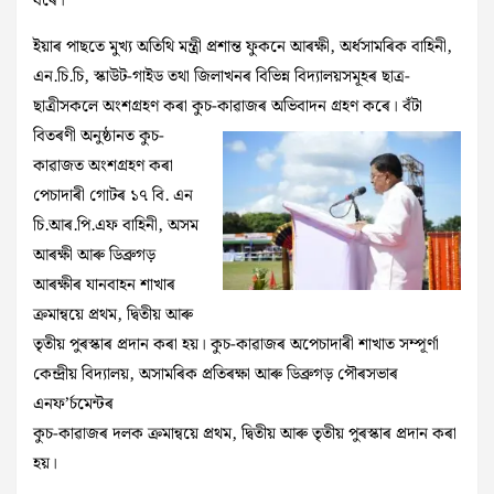
ধৰে।
ইয়াৰ পাছতে মুখ্য অতিথি মন্ত্ৰী প্ৰশান্ত ফুকনে আৰক্ষী, অৰ্ধসামৰিক বাহিনী,
এন.চি.চি, স্কাউট-গাইড তথা জিলাখনৰ বিভিন্ন বিদ্যালয়সমূহৰ ছাত্ৰ-
ছাত্ৰীসকলে অংশগ্ৰহণ কৰা কুচ-কাৱাজৰ
অভিবাদন গ্রহণ কৰে। বঁটা
বিতৰণী অনুষ্ঠানত কুচ-
কাৱাজত অংশগ্ৰহণ কৰা
পেচাদাৰী গোটৰ ১৭ বি. এন
চি.আৰ.পি.এফ বাহিনী, অসম
আৰক্ষী আৰু ডিব্ৰুগড়
আৰক্ষীৰ যানবাহন শাখাৰ
ক্ৰমান্বয়ে প্ৰথম, দ্বিতীয় আৰু
তৃতীয় পুৰস্কাৰ প্ৰদান কৰা হয়। কুচ-কাৱাজৰ অপেচাদাৰী শাখাত সম্পূৰ্ণা
কেন্দ্ৰীয় বিদ্যালয়, অসামৰিক প্ৰতিৰক্ষা আৰু ডিব্ৰুগড় পৌৰসভাৰ
এনফ’ৰ্চমেন্টৰ
কুচ-কাৱাজৰ দলক ক্ৰমান্বয়ে প্ৰথম, দ্বিতীয় আৰু তৃতীয় পুৰস্কাৰ প্ৰদান কৰা
হয়।