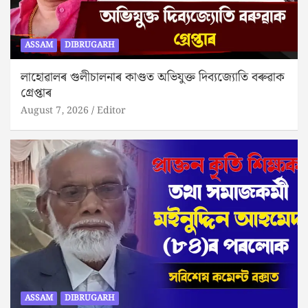
ASSAM
DIBRUGARH
লাহোৱালৰ গুলীচালনাৰ কাণ্ডত অভিযুক্ত দিব্যজ্যোতি বৰুৱাক
গ্ৰেপ্তাৰ
August 7, 2026
Editor
ASSAM
DIBRUGARH