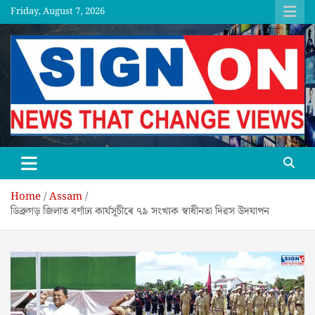
Skip
Friday, August 7, 2026
to
content
SGNON
Home
Assam
ডিব্রুগড় জিলাত বৰ্ণাঢ্য কাৰ্যসূচীৰে ৭৯ সংখ্যক স্বাধীনতা দিৱস উদযাপন