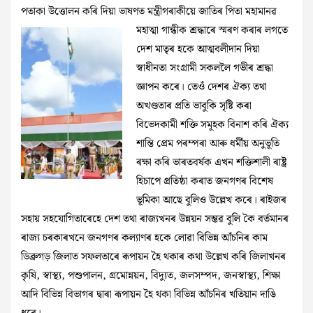
পতাকা উত্তোলন কৰি দিয়া ভাষণত মন্ত্ৰীগৰাকীয়ে জাতিৰ
পিতা মহামানৱ
মহাত্মা গান্ধীক শ্ৰদ্ধাৰে স্মৰণ কৰাৰ লগতে
দেশ মাতৃৰ হকে আত্মবলীদান দিয়া
স্বাধীনতা সংগ্রামী সকললৈ গভীৰ শ্রদ্ধা
জ্ঞাপন কৰে। তেওঁ দেশৰ ঐক্য তথা
অখণ্ডতাৰ প্ৰতি ভাবুকি সৃষ্টি কৰা
বিভেদকামী শক্তি সমূহক বিনাশ কৰি ঐক্য
শান্তি প্ৰেম পৰম্পৰা আৰু ধর্মীয় অনুভূতি
ৰক্ষা কৰি ভাৰতবৰ্ষক এখন শক্তিশালী ৰাষ্ট্ৰ
হিচাপে প্ৰতিষ্ঠা কৰাত জনগণৰ বিশেষ
ভূমিকা আছে বুলিও উল্লেখ কৰে। ৰাইজৰ
সহায় সহযোগিতাৰেহে দেশ তথা ৰাজ্যখনৰ উন্নয়ন সম্ভৱ বুলি কৈ বৰ্তমানৰ
ৰাজ্য চৰকাৰখনে জনগণৰ কল্যাণৰ হকে লোৱা বিভিন্ন আঁচনিৰ কাম
ডিব্রুগড় জিলাত সফলতাৰে ৰূপায়ন হৈ থকাৰ কথা উল্লেখ কৰি জিলাখনৰ
কৃষি, স্বাস্থ্য, পশুপালন, গ্রমোন্নয়ন, বিদ্যুত, জলসম্পদ, জনস্বাস্থ্য, শিক্ষা
আদি বিভিন্ন বিভাগৰ দ্বাৰা ৰূপায়ন হৈ থকা বিভিন্ন আঁচনিৰ খতিয়ান দাঙি