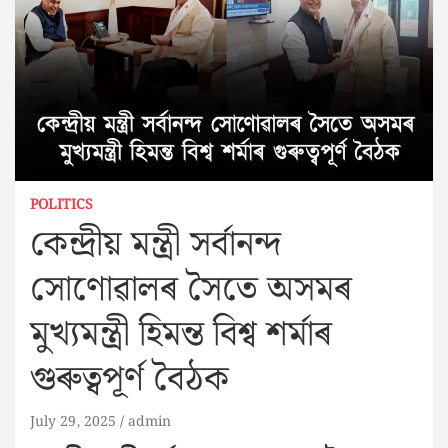
POLITICS
কেন্দ্ৰীয় মন্ত্ৰী সৰ্বানন্দ
সোণোৱালৰ সৈতে অসমৰ
মুখ্যমন্ত্ৰী হিমন্ত বিশ্ব শৰ্মাৰ
গুৰুত্বপূৰ্ণ বৈঠক
July 29, 2025
admin