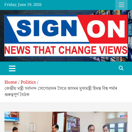
Skip
Friday, June 19, 2026
to
content
SGNON
Home
Politics
কেন্দ্ৰীয় মন্ত্ৰী সৰ্বানন্দ সোণোৱালৰ সৈতে অসমৰ মুখ্যমন্ত্ৰী হিমন্ত বিশ্ব শৰ্মাৰ
গুৰুত্বপূৰ্ণ বৈঠক