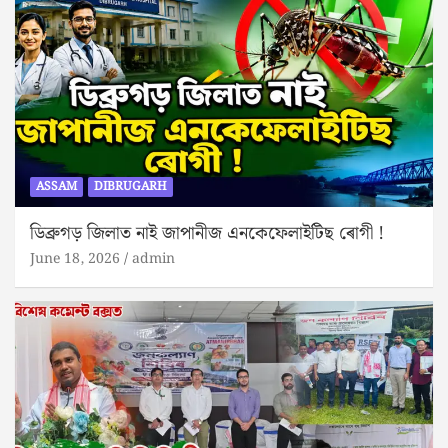
ASSAM
DIBRUGARH
ডিব্ৰুগড় জিলাত নাই জাপানীজ এনকেফেলাইটিছ ৰোগী !
June 18, 2026
admin