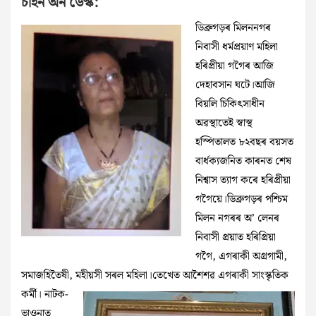
চাইন অন ডেস্ক:
ডিব্ৰুগড়ৰ মিলননগৰ
নিবাসী ধৰ্মপ্ৰয়াণ মহিলা
হৰিপ্ৰীয়া গগৈৰ আজি
দেহাবসান ঘটে।আজি
বিয়লি চিকিৎসাধীন
অৱস্থাতেই স্বাস্থ
হস্পিতালত ৮২বছৰ বয়সত
বাৰ্ধক‍্যজনিত কাৰনত শেষ
নিশ্বাস ত‍্যাগ কৰে হৰিপ্ৰীয়া
গগৈয়ে।ডিব্ৰুগড়ৰ পশ্চিম
মিলন নগৰৰ অ’ লেনৰ
নিবাসী প্ৰয়াত হৰিপ্রিয়া
গগৈ, এগৰাকী অগ্রগামী,
সমাজহিতৈষী, মহীয়সী সৰল
মহিলা।তেখেত আশৈশৱ এগৰাকী সাংস্কৃতিক
কর্মী। নাটক-
ভাওনাত