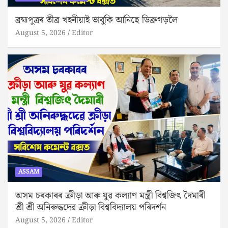
ব্ৰহ্মপুত্ৰৰ তীব্ৰ খহনীয়াই ভাবুকি আনিছে ডিব্ৰুগড়লৈ
August 5, 2026
Editor
ASSAM
অসম চৰকাৰৰ ক্ৰীড়া আৰু যুৱ কল্যাণ মন্ত্ৰী বিশ্বজিৎ দৈমাৰী
শ্ৰী শ্ৰী অনিৰুদ্ধদেৱ ক্ৰীড়া বিশ্ববিদ্যালয় পৰিদৰ্শন
August 5, 2026
Editor