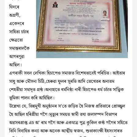
যিদৰে
অগ্রণী,
একেদৰে
সাহিত্য চর্চাৰ
ক্ষেত্ৰতো
সমান্তৰালকৈ
আগৰণুৱা
আছিল।
এগৰাকী সবল লেখিকা হিচাপেও সমাজত বিশেষভাবেই পৰিচিত। আইতাৰ
সাধু আৰু মৌসনা চিঠি,হেৰুৱা ফুলৰ সুৰভি আদি তেখেতৰ অন্যতম
শেহতীয়া সমাদৃত গ্ৰণ্ঠ।অন্যহাতে ধর্মনিষ্ঠা নাৰী হিচাপেও ধৰ্ম চর্চাত সাত্ত্বিক
ভূমিকা পালন কৰি আহিছিল।
উল্লেখ্য যে, ভিন্নমুখী অনুষ্ঠানৰ স’তে জড়িত হৈ নিজস্ব প্রতিভাৰে প্রোজ্জ্বল
হৈ আছিল হৰিপ্ৰীয়া গগৈ।মৃত্যুৰ সময়ত স্বামী তথা জলসম্পদ বিভাগৰ
অৱসৰপ্ৰাপ্ত এচ অ’ ৰাম গগৈ আৰু একমাত্ৰ পুত্ৰ কুকিল কণ্ঠ গগৈৰ সহিতে
তিনি বিবাহিত কন্যা আৰু অনেক আত্মীয় স্বজন, শুভাকাংক্ষী ইহসংসাৰত