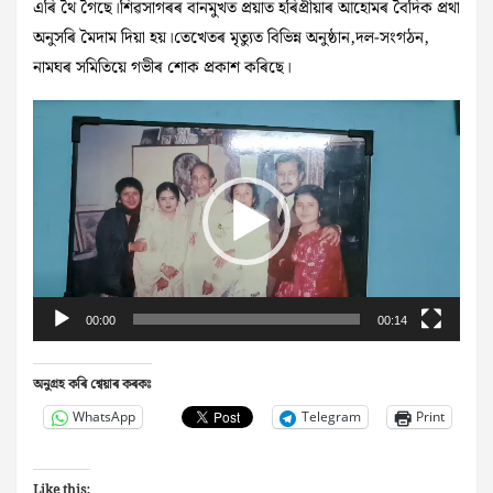
এৰি থৈ গৈছে।শিৱসাগৰৰ বানমুখত প্ৰয়াত হৰিপ্ৰীয়াৰ আহোমৰ বৈদিক প্ৰথা
অনুসৰি মৈদাম দিয়া হয়।তেখেতৰ মৃত্যুত বিভিন্ন অনুষ্ঠান,দল-সংগঠন,
নামঘৰ সমিতিয়ে গভীৰ শোক প্ৰকাশ কৰিছে।
Video
Player
00:00
00:14
অনুগ্ৰহ কৰি শ্বেয়াৰ কৰকঃ
WhatsApp
Telegram
Print
Like this: