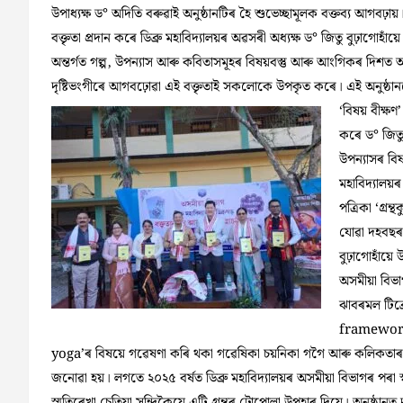
উপাধ্যক্ষ ড° অদিতি বৰুৱাই অনুষ্ঠানটিৰ হৈ শুভেচ্ছামূলক বক্তব্য আগবঢ়
বক্তৃতা প্রদান কৰে ডিব্ৰু মহাবিদ্যালয়ৰ অৱসৰী অধ্যক্ষ ড° জিতু বুঢ়াগোহা
অন্তৰ্গত গল্প, উপন্যাস আৰু কবিতাসমূহৰ বিষয়বস্তু আৰু আংগিকৰ দিশত অ
দৃষ্টিভংগীৰে আগবঢ়োৱা এই বক্তৃতাই সকলোকে উপকৃত কৰে। এই অনুষ্ঠানত
‘বিষয় বীক্ষণ
কৰে ড° জিতু 
উপন্যাসৰ বিষ
মহাবিদ্যালয়ৰ
পত্রিকা ‘গ্রন
যোৱা দহবছৰ 
বুঢ়াগোহাঁয়ে
অসমীয়া বিভাগ
ঝাবৰমল টিব্
framewor
yoga’ৰ বিষয়ে গৱেষণা কৰি থকা গৱেষিকা চয়নিকা গগৈ আৰু কলিকতাৰ বিশ্বভা
জনোৱা হয়। লগতে ২০২৫ বৰ্ষত ডিব্ৰু মহাবিদ্যালয়ৰ অসমীয়া বিভাগৰ পৰা স্নাতক 
স্মৃতিৰেখা চেতিয়া সন্দিকৈয়ে এটি গ্রন্থৰ টোপোলা উপহাৰ দিয়ে। অনুষ্ঠান