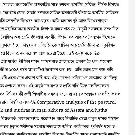
ায়। ‘সাহিত্য অকাডেমীৰ মাপকাঠিত সাত দশকৰ অসমীয়া সাহিত্য’ শীর্ষক বিষয়ত
ঁয়ে। তেখেতে যোৱা সাতটা দশকত সাহিত্য অকাডেমি বঁটাপ্রাপ্ত অসমীয়া সাহিত্যৰ
তি মননশীল বিশ্লেষণ আগবঢ়ায়। অতি অধ্যয়নপুষ্ট আৰু বিশ্লেষণাত্মক
ে মহাবিদ্যালয়ৰ অসমীয়া বিভাগৰ সহযোগত ড° মৌচুমী দত্তৰদ্বাৰা সম্পাদিত
’ (সাহিত্য অকাডেমি বঁটাপ্রাপ্ত অসমীয়া উপন্যাসৰ
আধাৰত) গ্ৰন্থখন উন্মোচন
বুঢ়াগোহাঁয়ে। গ্রন্থখনত এতিয়ালৈকে সাহিত্য অকাডেমি বঁটাপ্রাপ্ত একুৰিখন
য়ে বিচাৰ আৰু বিশ্লেষণ আগবঢ়োৱা হৈছে। এই অনুষ্ঠানতে ডিব্ৰু
 গ্রন্থাগাৰিক দীপিকা দাসৰ সম্পাদনাত প্ৰতিবছৰে প্ৰকাশ হৈ থকা গবেষণা
্থকুটী’ৰ ২০২৪ বৰ্ষৰ সংখ্যাটিও উন্মোচন কৰা হয়। অতি উন্নত মান ৰক্ষা কৰি
ধৰি একেধাৰে প্ৰকাশ কৰি অহা এই গৱেষণা পত্রিকাখন উন্মোচক ড° জিতু
 উচ্চ প্রশংসা কৰে। এই অনুষ্ঠানৰ লগত সংগতি ৰাখি ডিব্ৰু মহাবিদ্যালয়ৰ
ৰ তিনিগৰাকী কৃতী শিক্ষার্থীক সম্বর্ধনা জনোৱা হয়। ৰাজস্থানৰ জগদীশ প্রসাদ
ৰেৱালা বিশ্ববিদ্যালয়ত’A Comparative analysis of the postural
k and mudras in mati akhora of Assam and hatha
ৰতী বিশ্ববিদ্যালয়ত গৱেষণাৰ বাবে নিৰ্বাচিত হোৱা বাবুল দাসক সম্বর্ধনা
চূড়ান্ত পৰীক্ষাত সর্বোচ্চ নম্বৰপ্ৰাপ্ত অনিতা কৰ্মকাৰক পূৰ্ববৰ্ষৰ দৰে ড°
ত দুলীয়াজান মহাবিদ্যালয়ৰ অসমীয়া বিভাগৰ বিভাগীয় প্রধান ফুলজ্যোতি শইকীয়া