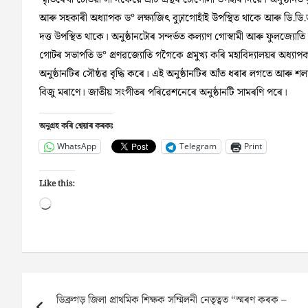
আৰু সহকাৰী অধ্যাপক ড° লক্ষ্যজিৎ বুঢ়াগোহাঁই উপস্থিত থাকে আৰু ডি.ডি.আ
দত্ত উপস্থিত থাকে। অনুষ্ঠানটোৰ সন্দর্ভত কল্যাণ গোস্বামী আৰু ফুলজ্যোত
গোটৰ সভাপতি ড° প্ৰণৱজ্যোতি গগৈকে প্রমুখ্য কৰি মহাবিদ্যালয়ৰ অধ্যাপক-
অনুষ্ঠানটিৰ সৌষ্ঠৱ বৃদ্ধি কৰে। এই অনুষ্ঠানটিৰ আঁত ধৰাৰ লগতে আৰু শ
বিজু মৰাণে। জাতীয় সংগীতৰ পৰিৱেশনেৰে অনুষ্ঠানটি সামৰণি পৰে।
অনুগ্ৰহ কৰি শ্বেয়াৰ কৰকঃ
WhatsApp
Telegram
Print
Like this:
Loading…
Post
ডিব্ৰুগড় জিলা প্রাথমিক শিক্ষক সম্মিলনী নেতৃত্বত “স্মৰণ কৰক –