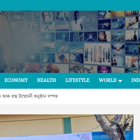
ECONOMY
HEALTH
LIFESTYLE
WORLD
IND
আৰু গ্রন্থ উন্মোচনী অনুষ্ঠান সম্পন্ন