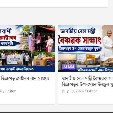
ASSAM
ব্ৰুগড় ক্লাষ্টাৰৰ বান সাহায্য
ভাৰতীয় ৰেল মন্ত্ৰী বৈষ্ণৱক সাক
ডিব্ৰুগড়ৰ উপ-মেয়ৰ উজ্জ্বল 
26
Editor
July 30, 2026
Editor