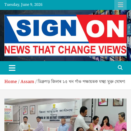
Skip
Tuesday, June 9, 2026
to
content
SGNON
Home
Assam
ডিব্ৰুগড় জিলাৰ ১৫ খন গাঁও পঞ্চায়তক যক্ষ্মা মুক্ত ঘোষণা