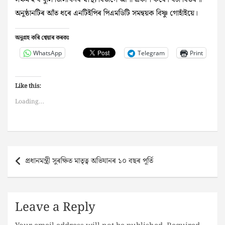
সক্ষম হ’ব বুলি জিলাখনৰ‌ স্বাস্থ্য বিভাগে আশা প্ৰকাশ কৰে। বটাঁ বিতৰণী
অনুষ্ঠানটিৰ আঁত ধৰে এনটিইপিৰ পিএমডিটি সমন্বয়ক বিষ্ণু গোহাঁইয়ে।
অনুগ্ৰহ কৰি শ্বেয়াৰ কৰকঃ
WhatsApp
Telegram
Print
Like this:
Loading...
Post
প্ৰধানমন্ত্ৰী সুৰক্ষিত মাতৃত্ব অভিযানৰ ১০ বছৰ পূৰ্তি
navigation
Leave a Reply