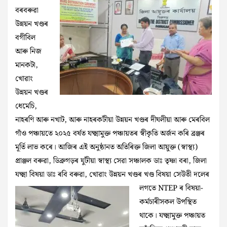
বৰবৰুৱা
উন্নয়ন খণ্ডৰ
বগীবিল
আৰু নিজ
মানকটা,
খোৱাং
উন্নয়ন খণ্ডৰ
ধেমেচি,
নাহৰণি আৰু নখাট, আৰু নাহৰকটীয়া উন্নয়ন খণ্ডৰ দীঘলীয়া আৰু মেৰবিল
গাঁও পঞ্চায়তে ২০২৫ বৰ্ষত যক্ষ্মামুক্ত পঞ্চায়তৰ স্বীকৃতি অৰ্জন কৰি ব্ৰঞ্জৰ
মূৰ্তি লাভ কৰে। আজিৰ এই অনুষ্ঠানত অতিৰিক্ত জিলা আয়ুক্ত (স্বাস্থ্য)
প্ৰাঞ্জল বৰুৱা, ডিব্ৰুগড়ৰ যুটীয়া স্বাস্থ্য সেৱা সঞ্চালক ডাঃ তৃষ্ণা বৰা, জিলা
যক্ষ্মা বিষয়া ডাঃ ৰবি বৰুৱা, খোৱাং উন্নয়ন
খণ্ডৰ খণ্ড বিষয়া সেউতী দলেৰ
লগতে NTEP ৰ বিষয়া-
কৰ্মচাৰীসকল উপস্থিত
থাকে। যক্ষ্মামুক্ত পঞ্চায়ত