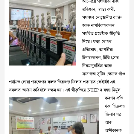
আঁচনিয়ে পঞ্চায়তী ৰাজ
প্ৰতিষ্ঠান, স্বাস্থ্য কৰ্মী,
সমাজৰ নেতৃস্থানীয় ব্যক্তি
আৰু নাগৰিকসকলৰ
সমন্বিত প্ৰচেষ্টাক স্বীকৃতি
দিয়ে। যক্ষ্মা ৰোগৰ
প্ৰতিৰোধ, আগতীয়া
চিনাক্তকৰণ, চিকিৎসাৰ
নিয়মানুৱৰ্তিতা আৰু
সজাগতা সৃষ্টিৰ ক্ষেত্ৰত গাঁও
পৰ্যায়ত লোৱা পদক্ষেপৰ ফলত ডিব্ৰুগড় জিলাৰ পঞ্চায়ত কেইটাই এই
সফলতা অৰ্জন কৰিবলৈ সক্ষম হয়। এই স্বীকৃতিয়ে NTEP ৰ
যক্ষ্মা নির্মূল
কৰণৰ প্ৰতি
থকা ডিব্ৰুগড়
জিলাৰ যত্ন
আৰু
অঙ্গীকাৰক