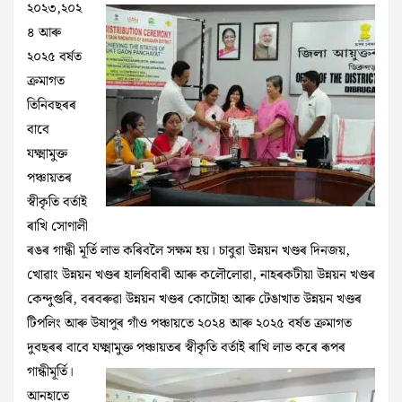
২০২৩,২০২
৪ আৰু
২০২৫ বৰ্ষত
ক্ৰমাগত
তিনিবছৰৰ
বাবে
যক্ষ্মামুক্ত
পঞ্চায়তৰ
স্বীকৃতি বৰ্তাই
ৰাখি সোণালী
ৰঙৰ গান্ধী মূৰ্তি লাভ কৰিবলৈ সক্ষম হয়। চাবুৱা উন্নয়ন খণ্ডৰ দিনজয়,
খোৱাং উন্নয়ন খণ্ডৰ হালধিবাৰী আৰু কলৌলোৱা, নাহৰকটীয়া উন্নয়ন খণ্ডৰ
কেন্দুগুৰি, বৰবৰুৱা উন্নয়ন খণ্ডৰ কোটোহা আৰু টেঙাখাত উন্নয়ন খণ্ডৰ
টিপলিং আৰু উষাপুৰ গাঁও পঞ্চায়তে ২০২৪ আৰু ২০২৫ বৰ্ষত ক্ৰমাগত
দুবছৰৰ বাবে যক্ষ্মামুক্ত পঞ্চায়তৰ স্বীকৃতি
বৰ্তাই ৰাখি লাভ কৰে ৰূপৰ
গান্ধীমূৰ্তি।
আনহাতে