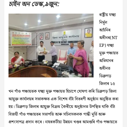
চাইন অন ডেস্ক,৯জুন:
ৰাষ্ট্ৰীয় যক্ষ্মা
নিৰ্মূল
আচঁনিৰ
অধীনৰ(NT
EP) যক্ষ্মা
মুক্ত পঞ্চায়ত
অভিযানৰ
অধীনত
ডিব্ৰুগড়
জিলাৰ ১৫
খন গাঁও পঞ্চায়তক যক্ষ্মা মুক্ত পঞ্চায়ত হিচাপে ঘোষণা কৰি ডিব্ৰুগড় জিলা
আয়ুক্ত কাৰ্যালয়ৰ সভাকক্ষত এক বিশেষ বঁটা বিতৰণী অনুষ্ঠান অনুষ্ঠিত কৰা
হয়। ডিব্ৰুগড় জিলাৰ আয়ুক্ত বিক্ৰম কৈৰীয়ে অনুষ্ঠানত উপস্থিত থাকি বঁটা
বিজয়ী গাঁও পঞ্চায়তৰ সভাপতি আৰু সচিবসকলক গান্ধী মূৰ্তি আৰু
প্ৰশংসাপত্ৰ প্ৰদান কৰে।
নাহৰকটীয়া উন্নয়ন খণ্ডৰ আমগুৰি গাঁও পঞ্চায়তে