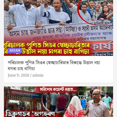
ASSAM
পৰিচালক পুণিত সিঙৰ স্বেচ্ছাচাৰিতাৰ বিৰুদ্ধে উত্তাল নয়া
ঘগৰা চাহ বাগিচা
June 9, 2026
admin