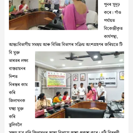
পুনৰ সুদৃঢ়
কৰে। গাঁও
পৰ্যায়ত
বিকেন্দ্ৰীকৃত
কাৰ্যপন্থা,
আন্তঃবিভাগীয় সমন্বয় আৰু বিভিন্ন
বিভাগৰ সক্ৰিয় অংশগ্ৰহণৰ জৰিয়তে টি
বি মুক্ত
ভাৰতৰ লক্ষ্য
বাস্তৱায়নৰ
দিশত
নিৰন্তৰ কাম
কৰি
জিলাখনক
যক্ষ্মা মুক্ত
কৰি
তুলিবলৈ