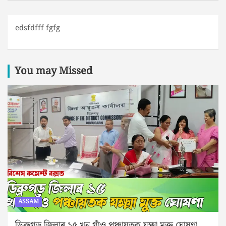
edsfdfff fgfg
You may Missed
ASSAM
ডিব্ৰুগড় জিলাৰ ১৫ খন গাঁও পঞ্চায়তক যক্ষ্মা মুক্ত ঘোষণা