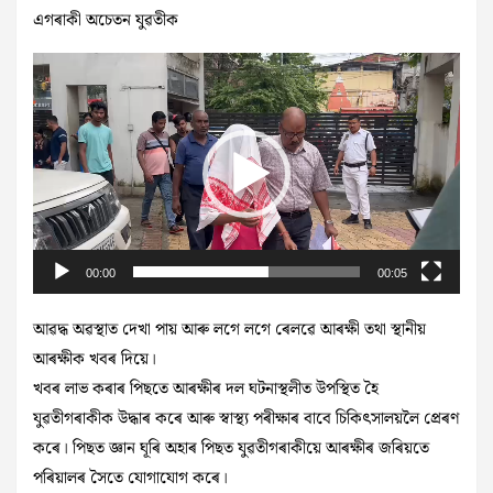
এগৰাকী অচেতন যুৱতীক
Video
Player
00:00
00:05
আৱদ্ধ অৱস্থাত দেখা পায় আৰু লগে লগে ৰেলৱে আৰক্ষী তথা স্থানীয়
আৰক্ষীক খবৰ দিয়ে।
খবৰ লাভ কৰাৰ পিছতে আৰক্ষীৰ দল ঘটনাস্থলীত উপস্থিত হৈ
যুৱতীগৰাকীক উদ্ধাৰ কৰে আৰু স্বাস্থ্য পৰীক্ষাৰ বাবে চিকিৎসালয়লৈ প্ৰেৰণ
কৰে। পিছত জ্ঞান ঘূৰি অহাৰ পিছত যুৱতীগৰাকীয়ে আৰক্ষীৰ জৰিয়তে
পৰিয়ালৰ সৈতে যোগাযোগ কৰে।