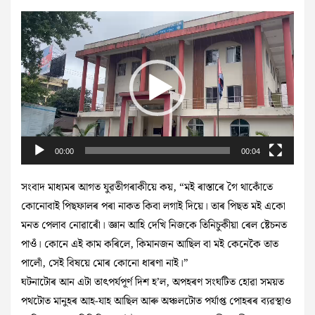
Video
Player
00:00
00:04
সংবাদ মাধ্যমৰ আগত যুৱতীগৰাকীয়ে কয়, “মই ৰাস্তাৰে গৈ থাকোঁতে
কোনোবাই পিছফালৰ পৰা নাকত কিবা লগাই দিয়ে। তাৰ পিছত মই একো
মনত পেলাব নোৱাৰোঁ। জ্ঞান আহি দেখি নিজকে তিনিচুকীয়া ৰেল ষ্টেচনত
পাওঁ। কোনে এই কাম কৰিলে, কিমানজন আছিল বা মই কেনেকৈ তাত
পালোঁ, সেই বিষয়ে মোৰ কোনো ধাৰণা নাই।”
ঘটনাটোৰ আন এটা তাৎপৰ্যপূৰ্ণ দিশ হ’ল, অপহৰণ সংঘটিত হোৱা সময়ত
পথটোত মানুহৰ আহ-যাহ আছিল আৰু অঞ্চলটোত পৰ্যাপ্ত পোহৰৰ ব্যৱস্থাও