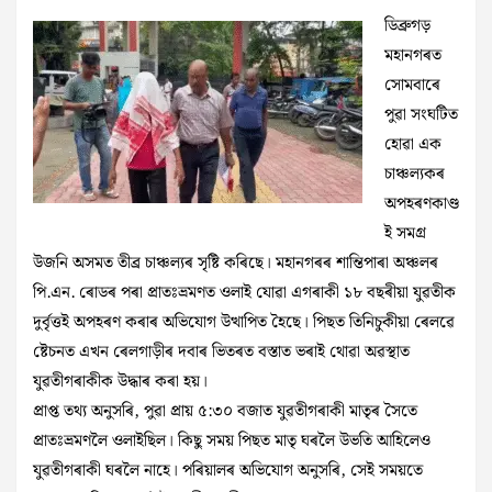
ডিব্ৰুগড়
মহানগৰত
সোমবাৰে
পুৱা সংঘটিত
হোৱা এক
চাঞ্চল্যকৰ
অপহৰণকাণ্ড
ই সমগ্ৰ
উজনি অসমত তীব্ৰ চাঞ্চল্যৰ সৃষ্টি কৰিছে। মহানগৰৰ শান্তিপাৰা অঞ্চলৰ
পি.এন. ৰোডৰ পৰা প্ৰাতঃভ্ৰমণত ওলাই যোৱা এগৰাকী ১৮ বছৰীয়া যুৱতীক
দুৰ্বৃত্তই অপহৰণ কৰাৰ অভিযোগ উত্থাপিত হৈছে। পিছত তিনিচুকীয়া ৰেলৱে
ষ্টেচনত এখন ৰেলগাড়ীৰ দবাৰ ভিতৰত বস্তাত ভৰাই থোৱা অৱস্থাত
যুৱতীগৰাকীক উদ্ধাৰ কৰা হয়।
প্ৰাপ্ত তথ্য অনুসৰি, পুৱা প্ৰায় ৫:৩০ বজাত যুৱতীগৰাকী মাতৃৰ সৈতে
প্ৰাতঃভ্ৰমণলৈ ওলাইছিল। কিছু সময় পিছত মাতৃ ঘৰলৈ উভতি আহিলেও
যুৱতীগৰাকী ঘৰলৈ নাহে। পৰিয়ালৰ অভিযোগ অনুসৰি, সেই সময়তে