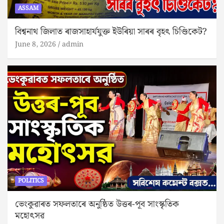
ASSAM
বিশ্বনাথ জিলাত ৰাজসাহাৰ্যযুক্ত ইউৰিয়া সাৰৰ বৃহৎ চিণ্ডিকেট?
June 8, 2026
admin
POLITICS
ভেংকুৱাৰত সফলতাৰে অনুষ্ঠিত উত্তৰ-পূব সাংস্কৃতিক
মহোৎসৱ