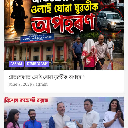
ASSAM
DIBRUGARH
প্ৰাতঃভ্ৰমণত ওলাই যোৱা যুৱতীক অপহৰণ
June 8, 2026
admin