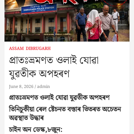
ASSAM
DIBRUGARH
প্ৰাতঃভ্ৰমণত ওলাই যোৱা
যুৱতীক অপহৰণ
June 8, 2026
admin
প্ৰাতঃভ্ৰমণত ওলাই যোৱা যুৱতীক অপহৰণ
তিনিচুকীয়া ৰেল ষ্টেচনত বস্তাৰ ভিতৰত অচেতন
অৱস্থাত উদ্ধাৰ
চাইন অন ডেস্ক,৮জুন: