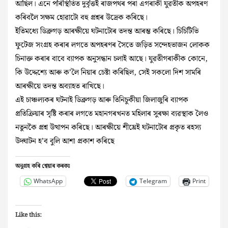
আছিল। এনে পৰিস্থিতিত দুৰ্বৃত্তই ৰাজপথৰ পৰা এগৰাকী যুৱতীক অপহৰণ
কৰিবলৈ সক্ষম হোৱাটো বহু প্ৰশ্নৰ উদ্ৰেক কৰিছে।
ইতিমধ্যে ডিব্ৰুগড় আৰক্ষীয়ে ঘটনাটোৰ তদন্ত আৰম্ভ কৰিছে। চিচিটিভি
ফুটেজ সংগ্ৰহ কৰাৰ লগতে অপহৰণৰ সৈতে জড়িত সন্দেহভাজন লোকক
চিনাক্ত কৰাৰ বাবে ব্যাপক অনুসন্ধান চলাই আছে। যুৱতীগৰাকীক কোনে,
কি উদ্দেশ্যে আৰু ক’লৈ নিয়াৰ চেষ্টা কৰিছিল, সেই সকলো দিশ সামৰি
আৰক্ষীয়ে তদন্ত অব্যাহত ৰাখিছে।
এই চাঞ্চল্যকৰ ঘটনাই ডিব্ৰুগড় আৰু তিনিচুকীয়া জিলাজুৰি ব্যাপক
প্ৰতিক্ৰিয়াৰ সৃষ্টি কৰাৰ লগতে মহানগৰখনত মহিলাৰ সুৰক্ষা ব্যৱস্থাক লৈও
নতুনকৈ প্ৰশ্ন উত্থাপন কৰিছে। আৰক্ষীয়ে শীঘ্ৰেই ঘটনাটোৰ প্ৰকৃত ৰহস্য
উদ্ঘাটন হ’ব বুলি আশা প্ৰকাশ কৰিছে
অনুগ্ৰহ কৰি শ্বেয়াৰ কৰকঃ
WhatsApp
Telegram
Print
Like this: