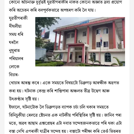
কোনো অচিনাক্ত দুৰ্বৃত্তই যুৱতীগৰাকীৰ নাকত কোনো অজ্ঞাত দ্ৰব্য প্ৰয়োগ
কৰি অচেতন কৰি বলপূৰ্বকভাৱে অপহৰণ কৰি লৈ যায়।
যুৱতীগৰাকী
দীঘলীয়া
সময় ধৰি
ঘৰলৈ
নুঘূৰাত
পৰিয়ালৰ
লোকে
বিচাৰ-
খোচাৰ আৰম্ভ কৰে। একে সময়তে বিষয়টো ডিব্ৰুগড় আৰক্ষীক অৱগত
কৰা হয়। ঘটনাক কেন্দ্ৰ কৰি শান্তিপাৰা অঞ্চলত তীব্ৰ উদ্বেগ আৰু
উৎকণ্ঠাৰ সৃষ্টি হয়।
ইফালে, ঘটনাটোক লৈ ডিব্ৰুগড়ত ব্যাপক চৰ্চা চলি থকাৰ সময়তে
তিনিচুকীয়া ৰেলৱে ষ্টেচনত এক নাটকীয় পৰিস্থিতিৰ সৃষ্টি হয়। জানিব পৰা
মতে, অৱধ আছাম এক্সপ্ৰেছৰ এটা দবাত সন্দেহজনকভাৱে পৰি থকা এটা
বস্তা দেখি এগৰাকী যাত্ৰীৰ সন্দেহ হয়। বস্তাটো পৰীক্ষা কৰি তেওঁ ভিতৰত