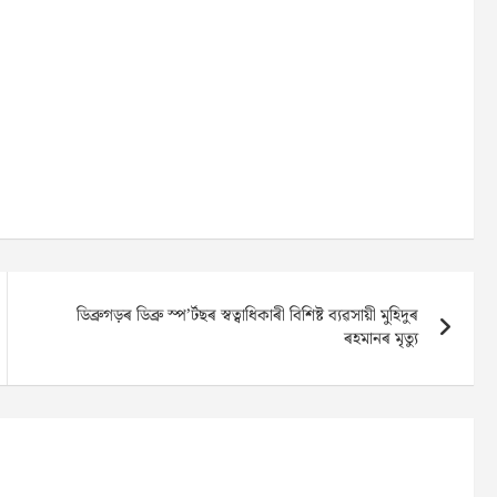
ডিব্ৰুগড়ৰ ডিব্ৰু স্প’ৰ্টছৰ স্বত্বাধিকাৰী বিশিষ্ট ব্যৱসায়ী মুহিদুৰ
ৰহমানৰ মৃত্যু