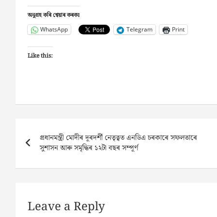
অনুগ্ৰহ কৰি শ্বেয়াৰ কৰকঃ
WhatsApp
Telegram
Print
Like this:
Post
প্রধানমন্ত্রী মোদীৰ দূৰদৰ্শী নেতৃত্বত এনডিএ চৰকাৰে সফলতাৰে
navigation
সুশাসন আৰু সমৃদ্ধিৰ ১২টা বছৰ সম্পূৰ্ণ
Leave a Reply