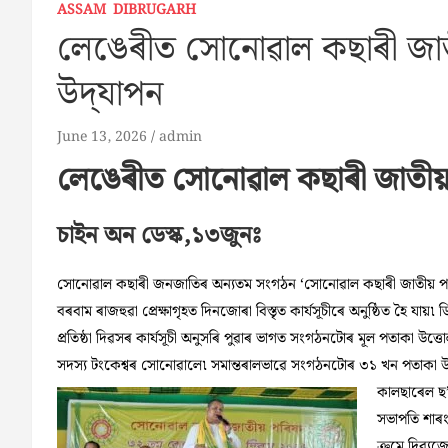
ASSAM
DIBRUGARH
লেঙেৰীত সোনোৱাল কছাৰী জাতীয়
উদ্‌যাপন
June 13, 2026
admin
লেঙেৰীত সোনোৱাল কছাৰী জাতীয় পৰ
চাইন অন ডেস্ক,১৩জুনঃ
সোনোৱাল কছাৰী জনজাতিৰ অন্যতম সংগঠন ‘সোনোৱাল কছাৰী জাতীয় পৰিষদ’
বৰবাম ৰাজহুৱা প্ৰেক্ষাগৃহত দিনজোৰা বিস্তৃত কাৰ্যসূচীৰে অনুষ্ঠিত হৈ য
প্ৰতিষ্ঠা দিৱসৰ কাৰ্যসূচী অনুসৰি পুৱাৰ ভাগত সংগঠনটোৰ মূল পতাকা উত্ত
সদস্য টংকেশ্বৰ সোনোৱালে৷ সমান্তৰালভাৱে সংগঠনটোৰ ৩১ খন পতাক
কালছাৰেল ছ’চ
সভাপতি শাৰং
ক্ৰমে দিব্য