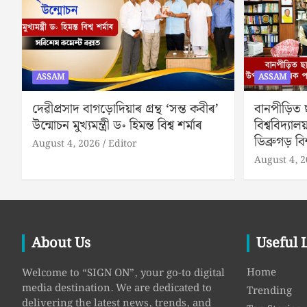
ASSAM
ASSAM
দেৱীপ্ৰসাদ বাগড়োদিয়াৰ গ্ৰন্থ ‘সন্ত কবীৰ’
বানপীড়িত ছাত
উন্মোচন মুখ্যমন্ত্ৰী ড॰ হিমন্ত বিশ্ব শৰ্মাৰ
বিশ্ববিদ্যাল
ডিব্ৰুগড় বি
August 4, 2026
Editor
August 4, 
About Us
Useful 
Home
Welcome to “SIGN ON”, your go-to digital
media destination. We are dedicated to
Trending
delivering the latest news, trends, and