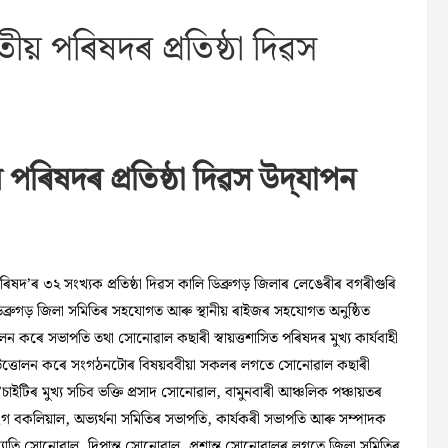
 পৰিষদৰ প্ৰতিষ্ঠা দিৱস
িষদৰ প্ৰতিষ্ঠা দিৱস উদ্‌যাপন
ৰ ৩২ সংখ্যক প্ৰতিষ্ঠা দিৱস কালি ডিব্ৰুগড় জিলাৰ লেঙেৰীৰ বগৰীগুৰি
ায়৷ ডিব্ৰুগড় জিলা সমিতিৰ সহযোগত আৰু স্থানীয় ৰাইজৰ সহযোগত অনুষ্ঠিত
োলন কৰে সভাপতি তথা সোনোৱাল কছাৰী স্বায়ত্তশাসিত পৰিষদৰ মুখ্য কাৰ্যবাহী
া উত্তোলন কৰে সংগঠনটোৰ বিষয়ববীয়া সকলৰ লগতে সোনোৱাল কছাৰী
াইটিৰ মুখ্য সচিব ভক্তি প্ৰসাদ সোনোৱাল, বামুনবাৰী আঞ্চলিক পঞ্চায়তৰ
গ বকলিয়াল, অভ্যৰ্থনা সমিতিৰ সভাপতি, কাৰ্যকৰী সভাপতি আৰু সম্পাদক
জ্যোতি সোনোৱাল, দিপান্ত সোনোৱাল, প্ৰশান্ত সোনোৱালৰ লগতে জিলা সমিতিৰ