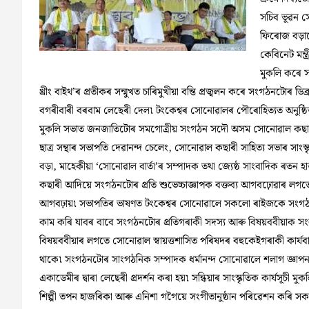
সচিব ভূৱন স
ফিৰোজ বড়াক
কেবিনেট মন্ত্
মুকলি কৰে স
খ্ৰীং বাইথ’ৰ প্ৰতীকৰ সন্মুখত চাৰিমুখীয়া বন্তি প্ৰজ্বলন কৰে সংগঠনটোৰ 
বগৰীবাৰী বৰবাম লেছেৰী দেল৷ টংকেশ্বৰ সোনোৱালৰ পৌৰোহিত্যত অনুষ্ঠি
মুকলি সভাত জনজাতিটোৰ সমগোত্ৰীয় সংগঠন সদৌ অসম সোনোৱাল কছাৰী ন
ছাত্ৰ সন্থাৰ সভাপতি দেৱানন্দ চেলেং, সোনোৱাল কছাৰী সাহিত্য সভাৰ সাংস
বড়া, মাহেকীয়া ‘সোনোৱাল বাৰ্তা’ৰ সম্পাদক তথা জ্যেষ্ঠ সাংবাদিক ৰ
কছাৰী আদিয়ে সংগঠনটোৰ প্ৰতি শুভেচ্চাজ্ঞাপক বক্তব্য আগবঢ়োৱাৰ লগতে 
আগবঢ়ায়৷ সভাপতিৰ ভাষণত টংকেশ্বৰ সোনোৱালে সকলো ৰাইজকে সংগঠন
কাম কৰি যাবৰ বাবে সংগঠনটোৰ প্ৰতিগৰাকী সদস্য আৰু বিষয়ববীয়াক সংকল
বিষয়ববীয়াৰ লগতে সোনোৱাল স্বায়ত্তশাসিত পৰিষদৰ বহুকেইগৰাকী কাৰ্যবাহ
থাকে৷ সংগঠনটোৰ সাংগঠনিক সম্পাদক ধৰ্মানন্দ সোনোৱালে শলাগ জ্ঞাপন ক
একাডেমীৰ দ্বাৰা লেছেৰী প্ৰদৰ্শন কৰা হয়৷ সন্ধিয়াৰ সাংস্কৃতিক কাৰ্যসূচী 
শিল্পী তপন হাজৰিকা আৰু এনিশা গগৈয়ে সংগীতানুষ্ঠান পৰিৱেশন কৰি স