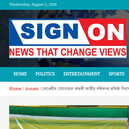
Skip
Wednesday, August 5, 2026
to
content
SGNON
HOME
POLITICS
ENTERTAINMENT
SPORTS
Home
Assam
লেঙেৰীত সোনোৱাল কছাৰী জাতীয় পৰিষদৰ প্ৰতিষ্ঠা দিৱস