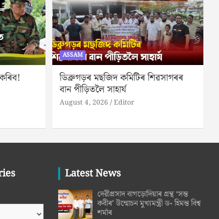
ASSAM
নকৰিব!
ডিব্ৰুগড়ৰ মছজিদ কমিটিৰ শিৱসাগৰৰ
বান পীড়িতলৈ সাহাৰ্য
August 4, 2026
Editor
ries
Latest News
দেৱীপ্ৰসাদ বাগড়োদিয়াৰ গ্ৰন্থ ‘সন্ত
কবীৰ’ উন্মোচন মুখ্যমন্ত্ৰী ড॰ হিমন্ত বিশ্ব
শৰ্মাৰ