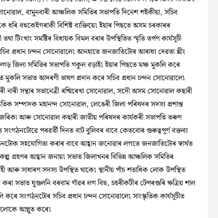
োনোৱাল, বামুনবাৰী আঞ্চলিক সমিতিৰ সভাপতি দিনেশ শইকীয়া, সচিব
ে ধৰি বহুকেইগৰাকী বিশিষ্ট ব্যক্তিয়ে৷ ইয়াৰ পিছতে অসম চৰকাৰৰ
ৰী তথা টিংখাং সমষ্টিৰ বিধায়ক বিমল বৰাৰ উপস্থিতিত স্মৃতি তৰ্পণ কাৰ্যসূচী
চিব প্ৰধান চন্দন সোনোৱালে৷ আনহাতে জনজাতিটোৰ আৰাধ্য দেৱতা খ্ৰীং
ডিব্ৰুগড় জিলা সমিতিৰ সভাপতি গকুল বড়াই৷ ইয়াৰ পিছতে মঞ্চ মুকলি কৰে
ত মুকলি সভাত আদৰণী ভাষণ প্ৰদান কৰে সচিব প্ৰধান চন্দন সোনোৱালে৷
াৰী সন্থাৰ সভানেত্ৰী ৰশ্মিৰেখা সোনোৱাল, সদৌ অসম সোনোৱাল কছাৰী
্কৃতিক সম্পাদক মহানন্দ সোনোৱাল, লেঙেৰী জিলা পৰিষদৰ সদস্য প্ৰশান্ত
তন হাজৰিকা আৰু সোনোৱাল কছাৰী জাতীয় পৰিষদৰ কাৰ্যকৰী সভাপতি তৰুণ
সংগঠনটোৱে পৰৱৰ্তী দিনত বাট বুলিবৰ বাবে কেতবোৰ গুৰুত্বপূৰ্ণ বক্তব্য
টোক সহযোগিতা কৰাৰ বাবে আহ্বান জনোৱাৰ লগতে জনজাতিটোৰ স্বাৰ্থত
্প গ্ৰহণৰ আহ্বান জনায়৷ সভাত জিলাখনৰ বিভিন্ন আঞ্চলিক সমিতিৰ
ী আৰু সাধাৰণ সদস্য উপস্থিত থাকে৷ স্থানীয় পাঁচ শতাধিক লোক উপস্থিত
ৰা সভাত ঘুগুলনি বৰবাম গাঁৱৰ লগ বিহু, চহৰীকটীৰ টেপৰগুৰি ক্ষত্ৰিয় শাল
মুকলি কৰে সংগঠনটোৰ সচিব প্ৰধান চন্দন সোনোৱালে৷ সাংস্কৃতিক কাৰ্যসূচীত
কলোকে আপ্লুত কৰে৷