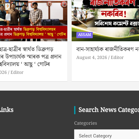
ASSAM
্ৰ-ছাত্ৰীৰ স্বাৰ্থত ডিব্ৰুগড়
বান-সাহাৰ্য্যক ৰাজনীতিকৰণ 
য়ৰ উপাচাৰ্যক স্মাৰক পত্ৰ প্ৰদান
August 4, 2026
Editor
শ্ববিদ্যালয় ‘ আছু ‘ গোটৰ
2026
Editor
Links
Search News Catego
Categories