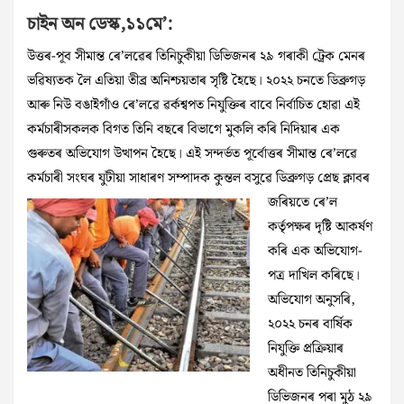
চাইন অন ডেস্ক,১১মে’:
উত্তৰ-পূব সীমান্ত ৰে’লৱেৰ তিনিচুকীয়া ডিভিজনৰ ২৯ গৰাকী ট্ৰেক মেনৰ
ভৱিষ্যতক লৈ এতিয়া তীব্ৰ অনিশ্চয়তাৰ সৃষ্টি হৈছে। ২০২২ চনতে ডিব্ৰুগড়
আৰু নিউ বঙাইগাঁও ৰে’লৱে ৱৰ্কশ্বপত নিযুক্তিৰ বাবে নিৰ্বাচিত হোৱা এই
কৰ্মচাৰীসকলক বিগত তিনি বছৰে বিভাগে মুকলি কৰি নিদিয়াৰ এক
গুৰুতৰ অভিযোগ উত্থাপন হৈছে। এই সন্দৰ্ভত পূৰ্বোত্তৰ সীমান্ত ৰে’লৱে
কৰ্মচাৰী সংঘৰ যুটীয়া সাধাৰণ সম্পাদক কুন্তল বসুৱে ডিব্ৰুগড় প্ৰেছ ক্লাবৰ
জৰিয়তে ৰে’ল
কৰ্তৃপক্ষৰ দৃষ্টি আকৰ্ষণ
কৰি এক অভিযোগ-
পত্ৰ দাখিল কৰিছে। ​
অভিযোগ অনুসৰি,
২০২২ চনৰ বাৰ্ষিক
নিযুক্তি প্ৰক্ৰিয়াৰ
অধীনত তিনিচুকীয়া
ডিভিজনৰ পৰা মুঠ ২৯