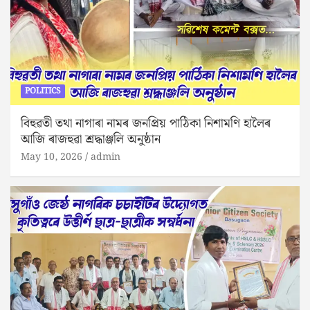
POLITICS
বিহুৱতী তথা নাগাৰা নামৰ জনপ্ৰিয় পাঠিকা নিশামণি হালৈৰ
আজি ৰাজহুৱা শ্ৰদ্ধাঞ্জলি অনুষ্ঠান
May 10, 2026
admin