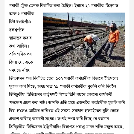
গৰাকী ট্ৰেক মেনক
নিৰ্বাচিত কৰা হৈছিল। ইয়াৰে ২৭ গৰাকীক ডিব্ৰুগড়
আৰু ২ গৰাকীক
নিউ বঙাইগাঁও
ৱৰ্কশ্বপলৈ
স্থানান্তৰ কৰাৰ
কথা আছিল।
অতি পৰিতাপৰ
বিষয় যে, একে
সময়তে ৰঙিয়া
ডিভিজনৰ পৰা নিৰ্বাচিত হোৱা ১০২ গৰাকী কৰ্মচাৰীক বিভাগে ইতিমধ্যে
মুকলি কৰি দিছে, অথচ মাত্ৰ ২৯ গৰাকী কৰ্মচাৰীক মুকলি কৰি দিবলৈ
তিনিচুকীয়া ডিভিজনৰ কৰ্তৃপক্ষই বিগত তিনি বছৰে কোনো কাৰ্যকৰী
পদক্ষেপ গ্ৰহণ কৰা নাই। আনকি প্ৰতি মাহে এজনকৈ কৰ্মচাৰীক মুকলি কৰি
দিয়া হ’লেও আজিৰ তাৰিখত এই সমস্যা সমাধান হ’লহেঁতেন বুলি ক্ষোভ
প্ৰকাশ কৰিছে কৰ্মচাৰী সংঘই। ​সংঘই স্পষ্ট কৰি দিছে যে বৰ্তমান
তিনিচুকীয়া ডিভিজনৰ ইঞ্জিনীয়াৰিং বিভাগত পৰ্যাপ্ত মানৱ শক্তি মজুত আছে,