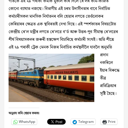
গতিকে এই ২৯ গৰাকী কৰ্মীক মুকলি কৰি দিলে ৰে’লৰ কাম-কাজত
কোনো ব্যাঘাত নজন্মে। বিভাগীয় এই চৰম উদাসীনতাৰ বাবে নিৰ্বাচিত
কৰ্মচাৰীসকল মানসিক নিৰ্যাতনৰ বলি হোৱাৰ লগতে তেওঁলোকৰ
কেৰিয়াৰৰ ক্ষেত্ৰত এক স্থবিৰতাই দেখা দিছে। এই স্পৰ্শকাতৰ বিষয়টোত
কেন্দ্ৰীয় ৰে’ল মন্ত্ৰীৰ লগতে ৰে’লৱে ব’ৰ্ড আৰু উত্তৰ-পূব সীমান্ত ৰে’লৱেৰ
শীৰ্ষ বিষয়াসকলৰ জৰুৰী হস্তক্ষেপ বিচাৰিছে কৰ্মচাৰী সংঘই। অতি শীঘ্ৰে
এই ২৯ গৰাকী ট্ৰেক মেনক নিজৰ নিৰ্বাচিত
কৰ্মস্থলীলৈ যাবলৈ অনুমতি
প্ৰদান
নকৰিলে
ইয়াৰ বিৰুদ্ধে
তীব্ৰ
প্ৰতিক্ৰিয়াৰ
সৃষ্টি হৈছে।
অনুগ্ৰহ কৰি শ্বেয়াৰ কৰকঃ
WhatsApp
Telegram
Print