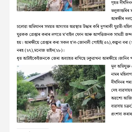
গৃহত দীৰ্ঘদ
ভলুকাগুৰিৰ 
আৰক্ষীৰ দল
চলোৱা অভিযানৰ সময়ত অসংযত অৱস্থাত উদ্ধাৰ কৰি দুগৰাকী যুৱতী-মহি
যুৱকক গ্ৰেপ্তাৰ কৰাৰ লগতে ম’বাইল ফোন আৰু আপত্তিজনক সামগ্রী জব্দ
হয়। আৰক্ষীয়ে গ্ৰেপ্তাৰ কৰা সকল হ’ল-জোনালী গোহাঁই(৩২),কল্পনা বৰা (
নৰহ (২৭),মনোজ তাইদ(২৮)।
ধৃত আটাইকেইজনকে জেৰা অব্যাহত ৰাখিছে ঢকুৱাখনা আৰক্ষীয়ে।জানিব 
মূল অভিযুক্ত
নামৰ মহিলাগ
দীৰ্ঘদিনৰ পৰ
দেহ ব্যৱসা
অৱশ্যে আজি 
ব্যৱসায় চক্
প্ৰংশসা কৰ