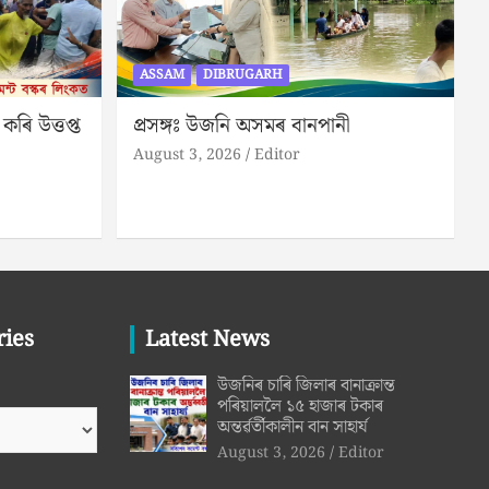
ASSAM
DIBRUGARH
কৰি উত্তপ্ত
প্ৰসঙ্গঃ উজনি অসমৰ বানপানী
August 3, 2026
Editor
ries
Latest News
উজনিৰ চাৰি জিলাৰ বানাক্ৰান্ত
পৰিয়াললৈ ১৫ হাজাৰ টকাৰ
অন্তৰ্ৱৰ্তীকালীন বান সাহাৰ্য
August 3, 2026
Editor