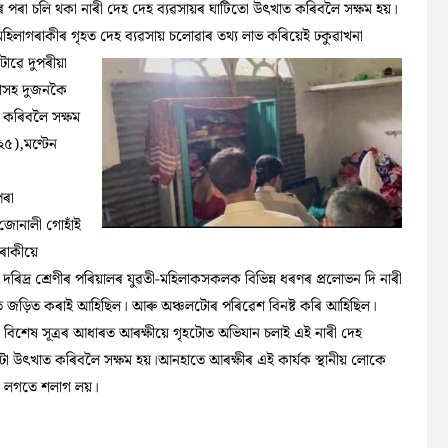
িনৰ পৰা চলি থকা নাৰী দেহ দেহ ব্যৱসায়ৰ ঘাটিতো উৎখাত কৰিবলৈ সক্ষম হয়।
মহিলাগৰাকীৰ গৃহত দেহ ব্যৱসায় চলোৱাৰ তথ্য লাভ কৰিয়েই ঢকুৱাখনা
টোৱে
দুপৰীয়া
লাসহ দুজনকৈ
 কৰিবলৈ সক্ষম
২৫),মণ্টেন
পৰা
 জোনালী গোহাঁই
ৰাকীয়ে
া দৰিদ্ৰ শ্ৰেণীৰ পৰিয়ালৰ যুৱতী-মহিলাকসকলক বিভিন্ন ধৰণৰ প্ৰলোভন দি নাৰী
য়ত জড়িত কৰাই আহিছিল। আৰু অঞ্চলটোৰ পৰিৱেশ বিনষ্ট কৰি আহিছিল।
বিশেষ সূত্ৰৰ আধাৰত আৰক্ষীয়ে গৃহটোত অভিযান চলাই এই নাৰী দেহ
ৰটো উৎখাত কৰিবলৈ সক্ষম হয়।আনহাতে আৰক্ষীৰ এই কাৰ্যক স্থানীয় লোকে
াৰ লগতে শলাগ লয়।