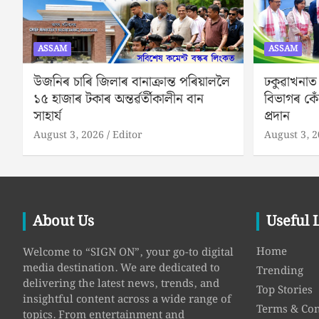
ASSAM
ASSAM
উজনিৰ চাৰি জিলাৰ বানাক্ৰান্ত পৰিয়াললৈ
ঢকুৱাখনাত
১৫ হাজাৰ টকাৰ অন্তৰ্ৱৰ্তীকালীন বান
বিভাগৰ কেঁ
সাহাৰ্য
প্ৰদান
August 3, 2026
Editor
August 3, 
About Us
Useful 
Home
Welcome to “SIGN ON”, your go-to digital
media destination. We are dedicated to
Trending
delivering the latest news, trends, and
Top Stories
insightful content across a wide range of
Terms & Con
topics. From entertainment and