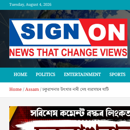
Skip
Tuesday, August 4, 2026
to
content
SGNON
HOME
POLITICS
ENTERTAINMENT
SPORTS
Home
Assam
ঢকুৱাখনাত উৎখাত নাৰী দেহ ব্যৱসায়ৰ ঘাটি