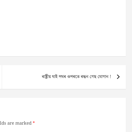
ৰাষ্ট্ৰীয় ঘাই পথৰ ওপৰতে ৰন্ধন গেছ যোগান !
elds are marked
*