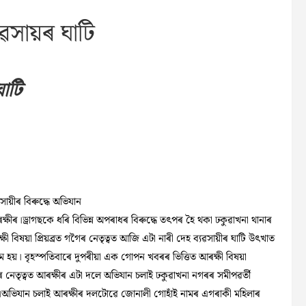
ৱসায়ৰ ঘাটি
াটি
ৱসায়ীৰ বিৰুদ্ধে অভিযান
্ষীৰ।ড্ৰাগছকে ধৰি বিভিন্ন অপৰাধৰ বিৰুদ্ধে তৎপৰ হৈ থকা ঢকুৱাখনা থানাৰ
ক্ষী বিষয়া প্ৰিয়ব্রত গগৈৰ নেতৃত্বত আজি এটা নাৰী দেহ ব্যৱসায়ীৰ ঘাটি উৎখাত
ম হয়। বৃহস্পতিবাৰে দুপৰীয়া এক গোপন খবৰৰ ভিত্তিত আৰক্ষী বিষয়া
গৈৰ নেতৃত্বত আৰক্ষীৰ এটা দলে অভিযান চলাই ঢকুৱাখনা নগৰৰ সমীপৱৰ্তী
।অভিযান চলাই আৰক্ষীৰ দলটোৱে জোনালী গোহাঁই নামৰ এগৰাকী মহিলাৰ