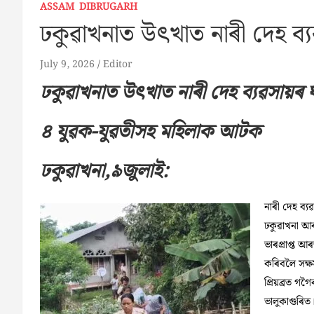
ASSAM
DIBRUGARH
ঢকুৱাখনাত উৎখাত নাৰী দেহ ব্য
July 9, 2026
Editor
ঢকুৱাখনাত উৎখাত নাৰী দেহ ব্যৱসায়ৰ ঘ
৪ যুৱক-যুৱতীসহ মহিলাক আটক
ঢকুৱাখনা,৯জুলাই:
নাৰী দেহ ব্য
ঢকুৱাখনা আৰক
ভাৰপ্ৰাপ্ত আৰ
কৰিবলৈ সক্ষ
প্ৰিয়ব্রত গ
ভালুকাগুৰিত