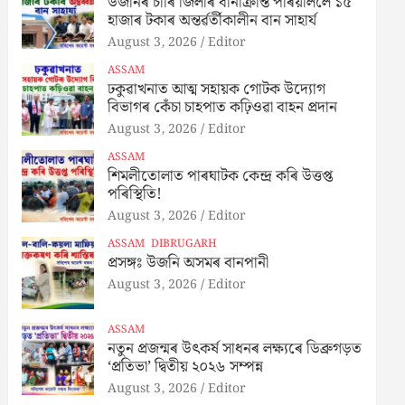
উজনিৰ চাৰি জিলাৰ বানাক্ৰান্ত পৰিয়াললৈ ১৫
হাজাৰ টকাৰ অন্তৰ্ৱৰ্তীকালীন বান সাহাৰ্য
August 3, 2026
Editor
ASSAM
ঢকুৱাখনাত আত্ম সহায়ক গোটক উদ্যোগ
বিভাগৰ কেঁচা চাহপাত কঢ়িওৱা বাহন প্ৰদান
August 3, 2026
Editor
ASSAM
শিমলীতোলাত পাৰঘাটক কেন্দ্ৰ কৰি উত্তপ্ত
পৰিস্থিতি!
August 3, 2026
Editor
ASSAM
DIBRUGARH
প্ৰসঙ্গঃ উজনি অসমৰ বানপানী
August 3, 2026
Editor
ASSAM
নতুন প্ৰজন্মৰ উৎকৰ্ষ সাধনৰ লক্ষ্যৰে ডিব্ৰুগড়ত
‘প্ৰতিভা’ দ্বিতীয় ২০২৬ সম্পন্ন
August 3, 2026
Editor