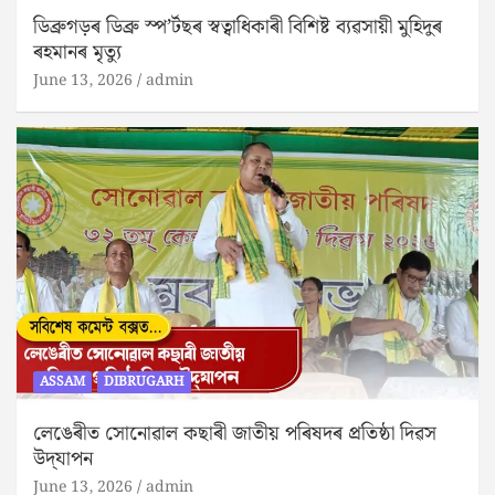
ডিব্ৰুগড়ৰ ডিব্ৰু স্প’ৰ্টছৰ স্বত্বাধিকাৰী বিশিষ্ট ব্যৱসায়ী মুহিদুৰ
ৰহমানৰ মৃত্যু
June 13, 2026
admin
ASSAM
DIBRUGARH
লেঙেৰীত সোনোৱাল কছাৰী জাতীয় পৰিষদৰ প্ৰতিষ্ঠা দিৱস
উদ্‌যাপন
June 13, 2026
admin