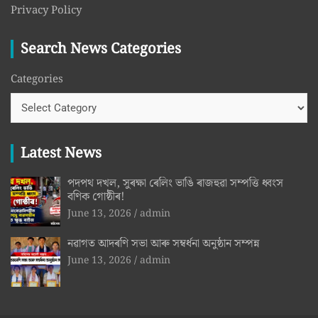
Privacy Policy
Search News Categories
Categories
Latest News
পদপথ দখল, সুৰক্ষা ৰেলিং ভাঙি ৰাজহুৱা সম্পত্তি ধ্বংস
বণিক গোষ্ঠীৰ!
June 13, 2026
admin
নৱাগত আদৰণি সভা আৰু সম্বৰ্ধনা অনুষ্ঠান সম্পন্ন
June 13, 2026
admin