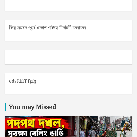
কিছু সময়ৰ পূৰ্বে প্ৰকাশ পাইছে নিৰ্বাচনী ফলাফল
edsfdfff fgfg
You may Missed