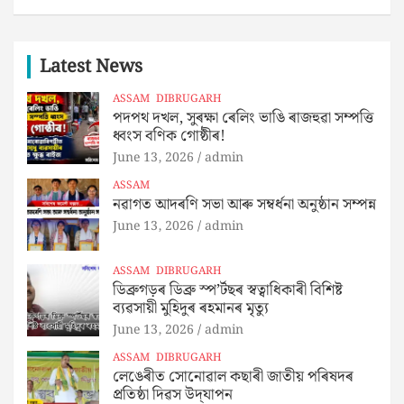
Latest News
ASSAM
DIBRUGARH
পদপথ দখল, সুৰক্ষা ৰেলিং ভাঙি ৰাজহুৱা সম্পত্তি
ধ্বংস বণিক গোষ্ঠীৰ!
June 13, 2026
admin
ASSAM
নৱাগত আদৰণি সভা আৰু সম্বৰ্ধনা অনুষ্ঠান সম্পন্ন
June 13, 2026
admin
ASSAM
DIBRUGARH
ডিব্ৰুগড়ৰ ডিব্ৰু স্প’ৰ্টছৰ স্বত্বাধিকাৰী বিশিষ্ট
ব্যৱসায়ী মুহিদুৰ ৰহমানৰ মৃত্যু
June 13, 2026
admin
ASSAM
DIBRUGARH
লেঙেৰীত সোনোৱাল কছাৰী জাতীয় পৰিষদৰ
প্ৰতিষ্ঠা দিৱস উদ্‌যাপন