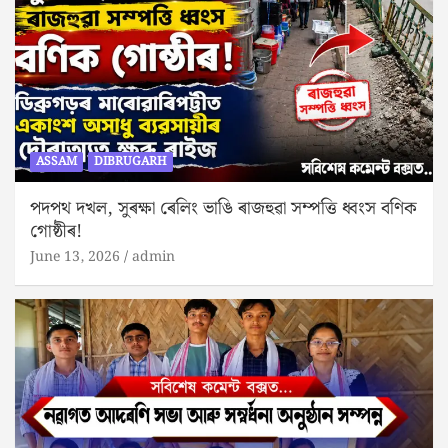
ASSAM
DIBRUGARH
পদপথ দখল, সুৰক্ষা ৰেলিং ভাঙি ৰাজহুৱা সম্পত্তি ধ্বংস বণিক
গোষ্ঠীৰ!
June 13, 2026
admin