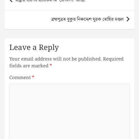
​ৰাষ্ট্ৰীয় ঘাইপথ প্ৰাধিকৰণৰ ‘টোগলগী’ কাণ্ড!
navigation
ব্ৰহ্মপুত্ৰৰ বুকুত নিৰুদ্দেশ যুৱক ৰোহিত মণ্ডল
Leave a Reply
Your email address will not be published.
Required
fields are marked
*
Comment
*