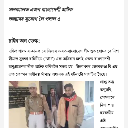
মানকাচৰত এজন বাংলাদেশী আটক
আন্ধাৰৰ সুযোগ লৈ পলাল ৫
চাইন অন ডেস্ক:
দক্ষিণ শালমাৰা-মানকাচৰ জিলাৰ ভাৰত-বাংলাদেশ সীমান্তত সোমবাৰে নিশা
সীমান্ত সুৰক্ষা বাহিনীয়ে (BSF) এক অভিযান চলাই এজন বাংলাদেশী
অনুপ্ৰৱেশকাৰীক আটক কৰিবলৈ সক্ষম হয়। জিলাখনৰ জোৰডাঙা বি এছ
এফ কেম্পৰ অধীনস্থ সীমান্ত অঞ্চলত এই
ঘটনাটো সংঘটিত হৈছে।
প্ৰাপ্ত তথ্য
অনুসৰি,
সোমবাৰে
নিশা প্ৰায়
ছয়জনীয়া
এটা