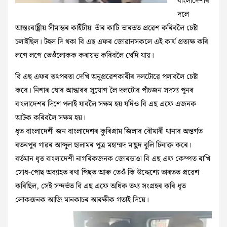
বাংলাদেশীৰ
দলে
আন্তঃৰাষ্ট্ৰীয় সীমান্তৰ কাইঁটীয়া তাঁৰ কাটি ভাৰতত প্ৰৱেশ কৰিবলৈ চেষ্টা
চলাইছিল। টহল দি থকা বি এছ এফৰ জোৱানসকলে এই কাৰ্য প্ৰত্যক্ষ কৰি
লগে লগে তেওঁলোকক কৰায়ত্ত কৰিবলৈ খেদি যায়।
বি এছ এফৰ তৎপৰতা দেখি অনুপ্ৰৱেশকাৰীৰ দলটোৱে পলাবলৈ চেষ্টা
কৰে। নিশাৰ ঘোৰ আন্ধাৰৰ সুযোগ লৈ দলটোৰ পাঁচজন সদস্য পুনৰ
বাংলাদেশৰ দিশে পলাই যাবলৈ সক্ষম হয় যদিও বি এছ এফে এজনক
আটক কৰিবলৈ সক্ষম হয়।
ধৃত বাংলাদেশী জন বাংলাদেশৰ কুৰিগ্ৰাম জিলাৰ ৰৌমাৰী থানাৰ অন্তৰ্গত
ৰতনপুৰ গাৱৰ আব্দুল ছালামৰ পুত্ৰ মহাম্মদ মাছুদ বুলি চিনাক্ত কৰে।
বৰ্তমান ধৃত বাংলাদেশী নাগৰিকজনক জোৰডাঙা বি এছ এফ কেম্পত ৰাখি
সোধ-পোছ অব্যাহত ৰখা পিছত আৰু তেওঁ কি উদ্দেশ্যে ভাৰতত প্ৰৱেশ
কৰিছিল, সেই সন্দৰ্ভত বি এছ এফে অধিক তথ্য সংগ্ৰহৰ কৰি ধৃত
লোকজনক আজি মানকাচৰ আৰক্ষীক গতাই দিয়ে।