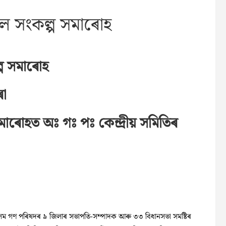
ল সংকল্প সমাৰোহ
্প সমাৰোহ
ৰা
াৰোহত অঃ গঃ পঃ কেন্দ্ৰীয় সমিতিৰ
সম গণ পৰিষদৰ ৯ জিলাৰ সভাপতি-সম্পাদক আৰু ৩৩ বিধানসভা সমষ্টিৰ