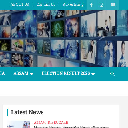
ABOUT US
Contact Us
Advertising
IA
ASSAM
ELECTION RESULT 2026
Latest News
ASSAM
DIBRUGARH