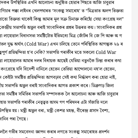
াদকৰ উপস্থিতিত এখনি আলোচনা অনুষ্ঠিত হোৱাৰ পিছতে আজি চাবুৱাৰ
াগিচাৰ পক্কা লাইনৰ খেলপথাৰত ‘সংকল্প সমাৰোহ’ ত “মিত্ৰতাত অলপ তিক্ততা
তাতো তিক্ততা থাকেই কিন্তু আমাৰ মূল সত্ৰু চিনাক্ত কৰিছোঁ সেয়া কংগ্ৰেছ দল”
েন্দ্ৰীয় সভাপতি অতুল বৰাই সাংবাদিকৰ প্ৰশ্নৰ উত্তৰত কয়। সাংবাদিকৰ প্ৰশ্ন
ৱা লাহোৱাল বিধানসভা সমষ্টিটোত ইতিমধ্যে মিত্ৰ জোঁটৰ বি জে পি আৰু অ গ
তল যুদ্ধ অৰ্থাৎ (Cold War) এখন চলিছে তেনে পৰিস্থিতিত আগন্তুক ২৬ ৰ
্ধুত্বপূৰ্ণ প্ৰতিদ্বন্দিতা হ’ব নেকি? সভাপতি গৰাকীৰ মতে সকলো Cold War
ুৱা লাহোৱালত আমাৰ দলৰ বিধায়ক আছেই যেতিয়া নতুনকৈ চিন্তা কৰাৰ কথা
ু কংগ্ৰেছে যদি বিদেশী নানিলে হেতেন তেতিয়া আন্দোলনো নহ’ল হেতেন,
সমষ্টিত প্ৰতিদ্বন্দিতা আগবঢ়াব সেই কথা নিৰ্দ্ধাৰণ কৰা হোৱা নাই,
্ৰীয় সভাপতি অতুল বৰাই সাংবাদিকৰ আগত প্ৰকাশ কৰে। ডিব্ৰুগড় জিলা
সভা সমষ্টিৰ সমিতিৰ সভাপতি সম্পাদকক লৈ আলোচনা আৰু আজি চাবুৱাৰ
 অহাত সভাপতি গৰাকীৰ নেতৃত্বত অসম গণ পৰিষদৰ এটা সঁজাতি দলে
হয়। মন্ত্ৰী অতুল বৰা, মন্ত্ৰী কেশৱ মহন্ত, বীৰেন্দ্ৰ প্ৰসাদ বৈশ্য,
জানিব পৰা গৈছে।
ললৈ গভীৰ সমবেদনা জ্ঞাপন কৰাৰ লগতে সংকল্প সমাৰোহত প্ৰদৰ্শন