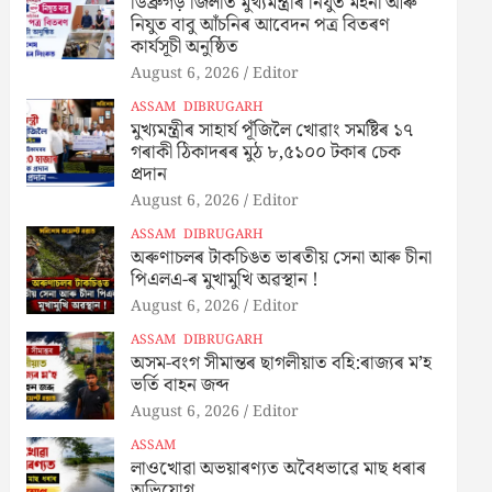
ডিব্ৰুগড় জিলাত মুখ্যমন্ত্ৰীৰ নিযুত মইনা আৰু
নিযুত বাবু আঁচনিৰ আবেদন পত্ৰ বিতৰণ
কাৰ্যসূচী অনুষ্ঠিত
August 6, 2026
Editor
ASSAM
DIBRUGARH
মুখ্যমন্ত্ৰীৰ সাহাৰ্য পূঁজিলৈ খোৱাং সমষ্টিৰ ১৭
গৰাকী ঠিকাদৰৰ মুঠ ৮,৫১০০ টকাৰ চেক
প্ৰদান
August 6, 2026
Editor
ASSAM
DIBRUGARH
অৰুণাচলৰ টাকচিঙত ভাৰতীয় সেনা আৰু চীনা
পিএলএ-ৰ মুখামুখি অৱস্থান !
August 6, 2026
Editor
ASSAM
DIBRUGARH
অসম-বংগ সীমান্তৰ ছাগলীয়াত বহি:ৰাজ্যৰ ম’হ
ভৰ্তি বাহন জব্দ
August 6, 2026
Editor
ASSAM
লাওখোৱা অভয়াৰণ্যত অবৈধভাৱে মাছ ধৰাৰ
অভিযোগ