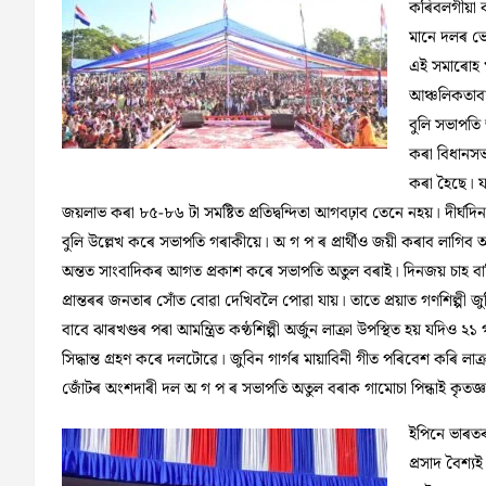
কৰিবলগীয়া বহ
মানে দলৰ ভে
এই সমাৰোহ 
আঞ্চলিকতাবা
বুলি সভাপত
কৰা বিধানসভা
কৰা হৈছে। য
জয়লাভ কৰা ৮৫-৮৬ টা সমষ্টিত প্ৰতিদ্বন্দিতা আগবঢ়াব তেনে নহয়। দীৰ্ঘদ
বুলি উল্লেখ কৰে সভাপতি গৰাকীয়ে। অ গ প ৰ প্ৰাৰ্থীও জয়ী কৰাব লাগ
অন্তত সাংবাদিকৰ আগত প্ৰকাশ কৰে সভাপতি অতুল বৰাই। দিনজয় চাহ বাগিচ
প্ৰান্তৰৰ জনতাৰ সোঁত বোৱা দেখিবলৈ পোৱা যায়। তাতে প্ৰয়াত গণশিল্পী জুব
বাবে ঝাৰখণ্ডৰ পৰা আমন্ত্ৰিত কণ্ঠশিল্পী অৰ্জুন লাক্ৰা উপস্থিত হয় যদি
সিদ্ধান্ত গ্ৰহণ কৰে দলটোৱে। জুবিন গাৰ্গৰ মায়াবিনী গীত পৰিবেশ কৰি লাক্ৰাই 
জোঁটৰ অংশদাৰী দল অ গ প ৰ সভাপতি অতুল বৰাক গামোচা পিন্ধাই কৃতজ্ঞ
ইপিনে ভাৰতৰ
প্ৰসাদ বৈশ