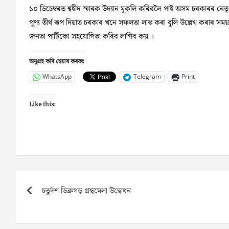
১০ ডিচেম্বৰত শ্বহীদ স্মাৰক উদ্যান মুকলি কৰিবলৈ পাই অসম চৰকাৰৰ নেত
পূণ্য তীৰ্থ ৰূপ দিয়াত চৰকাৰ খনে সফলতা লাভ কৰা বুলি উল্লেখ কৰাৰ সময়ত 
জনতা পাৰ্টিকো সহযোগিতা কৰিব লাগিব কয় ।
অনুগ্ৰহ কৰি শ্বেয়াৰ কৰকঃ
WhatsApp
Telegram
Print
Like this:
Post
চতুৰ্দশ ডিব্ৰুগড় গ্ৰন্থমেলা উদ্বোধন
navigation