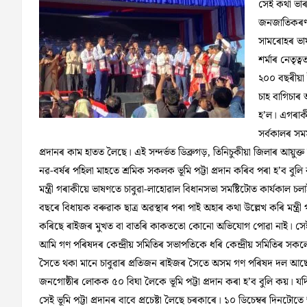
সেই কথা ভাৰ
জনজাতিকৰণৰ 
সামৰোহৰ ভাষণ
শৰ্মাৰ নেতৃত
২০০ বছৰীয়া ই
চাহ বাগিচাৰ অ
হ’ল। এগৰাকী 
সৰ্বকালৰ সমস
প্ৰদানৰ কাম হাতত লৈছে। এই সন্দৰ্ভত ডিব্ৰুগড়, তিনিচুকীয়া জিলাৰ আয়ুক্ত আ
নৱ-বৰ্ষৰ পহিলা মাহতে শ্ৰমিক সকলক ভূমি পট্টা প্ৰদান কৰিব পৰা হ’ব বুল
মন্ত্ৰী গৰাকীয়ে ভাষণতে চাবুৱা-লাহোৱাল বিধানসভা সমষ্টিটোত কাৰ্যকাল
বছৰে বিধায়ক বৰুৱাক ছাত্ৰ অৱস্থাৰ পৰা পাই অহাৰ কথা উল্লেখ কৰি মন্
কৰিছে ৰাইজৰ মুখত বা বাতৰি কাকততো কোনো অভিযোগ পোৱা নাই। সেই
আমি গণ পৰিষদৰ কেন্দ্ৰীয় সমিতিৰ সভাপতিকে ধৰি কেন্দ্ৰীয় সমিতিৰ 
সৈতে থকা মানে চাবুৱাৰ প্ৰতিজন ৰাইজৰ সৈতে অসম গণ পৰিষদ দল আছে। 
জনগোষ্ঠীৰ লোকক ৫০ বিঘা লৈকে ভূমি পট্টা প্ৰদান কৰা হ’ব বুলি কয়।
সেই ভূমি পট্টা প্ৰদানৰ বাবে প্ৰচেষ্টা লৈছে চৰকাৰে। ১০ ডিচেম্বৰ দিনটো