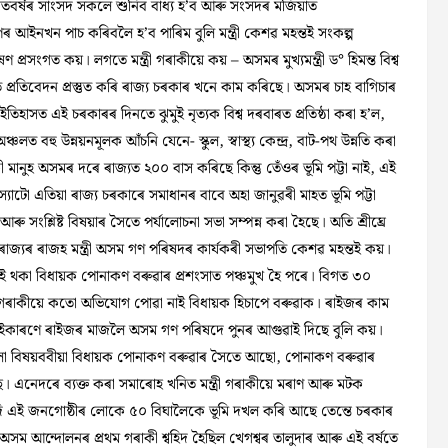
তবৰ্ষৰ সাংসদ সকলে শুনিব বাধ্য হ’ব আৰু সংসদৰ মজিয়াত
আইনখন পাচ কৰিবলৈ হ’ব পাৰিম বুলি মন্ত্ৰী কেশৱ মহন্তই সংকল্প
 প্ৰসংগত কয়। লগতে মন্ত্ৰী গৰাকীয়ে কয় – অসমৰ মুখ্যমন্ত্ৰী ড° হিমন্ত বিশ্ব
্বত প্ৰতিবেদন প্ৰস্তুত কৰি ৰাজ্য চৰকাৰ খনে কাম কৰিছে। অসমৰ চাহ বাগিচাৰ
তিহাসত এই চৰকাৰৰ দিনতে ঝুমুই নৃত্যক বিশ্ব দৰবাৰত প্ৰতিষ্ঠা কৰা হ’ল,
ঞ্চলত বহু উন্নয়নমূলক আঁচনি যেনে- স্কুল, স্বাস্থ্য কেন্দ্ৰ, বাট-পথ উন্নতি কৰা
মানুহ অসমৰ দৰে ৰাজ্যত ২০০ বাস কৰিছে কিন্তু তেঁওৰ ভূমি পট্টা নাই, এই
্যাটো এতিয়া ৰাজ্য চৰকাৰে সমাধানৰ বাবে অহা জানুৱৰী মাহত ভূমি পট্টা
ৰু সংশ্লিষ্ট বিষয়াৰ সৈতে পৰ্যালোচনা সভা সম্পন্ন কৰা হৈছে। অতি শ্ৰীঘ্ৰে
ি ৰাজ্যৰ ৰাজহ মন্ত্ৰী অসম গণ পৰিষদৰ কাৰ্যকৰী সভাপতি কেশৱ মহন্তই কয়।
 চলাই থকা বিধায়ক পোনাকণ বৰুৱাৰ প্ৰশংসাত পঞ্চমুখ হৈ পৰে। বিগত ৩০
ত্ৰী গৰাকীয়ে কতো অভিযোগ পোৱা নাই বিধায়ক হিচাপে বৰুৱাক। ৰাইজৰ কাম
কাৰণে ৰাইজৰ মাজলৈ অসম গণ পৰিষদে পুনৰ আগুৱাই দিছে বুলি কয়।
সকলো বিষয়ববীয়া বিধায়ক পোনাকণ বৰুৱাৰ সৈতে আছো, পোনাকণ বৰুৱাৰ
এনেদৰে ব্যক্ত কৰা সমাৰোহ খনিত মন্ত্ৰী গৰাকীয়ে মৰাণ আৰু মটক
 যদি এই জনগোষ্ঠীৰ লোকে ৫০ বিঘালৈকে ভূমি দখল কৰি আছে তেন্তে চৰকাৰ
তে অসম আন্দোলনৰ প্ৰথম গৰাকী শ্বহিদ হৈছিল খেগশ্বৰ তালুদাৰ আৰু এই বৰ্ষতে