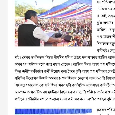
সভাপতি সম্প
দিনজয় চাহ ব
থাকেই, সত্ৰু
বুলি দলটোৰ ক
আছিল – চাবু
প ৰ মাজত শী
নিৰ্বাচনত বন
থাকিবই। চাব
নাই। দেশৰ স্বাধীনতাৰ পিছত দীৰ্ঘদিন ধৰি কংগ্ৰেছ দল শাসনত আছিল আৰ
অসম গণ পৰিষদ দলো জন্ম নহ’ল হেতেন। আজিৰ দিনত অসম গণ পৰিষদে কেইটা 
কিন্তু জৰীপ কৰিবলৈ কৰ্মী নিয়োগ কৰা হৈছে বুলি অসম গণ পৰিষদৰ কেন্দ
সমিতিৰ উদ্যোগত উজনি অসমৰ ৯ খন জিলাৰ নেতৃবৰ্গ আৰু ৩৩ টা বিধান
‘সংকল্প সমাৰোহ’ কে ধৰি জিলা খনত দুটা কাৰ্যসূচীত অংশগ্ৰহণ কৰিবলৈ
অৰুণাচলত সংঘটিত পথ দূৰ্ঘটনাত নিহত লোকৰ ২১ টা পৰিয়ালবৰ্গৰ মাজত উপস্থিত 
ফণীভূষণ চৌধুৰীৰ লগতে অন্যান্য নেতা কৰ্মী সকলও দলটোত আছিল বুলি 
মৃতকৰ পৰিয়া