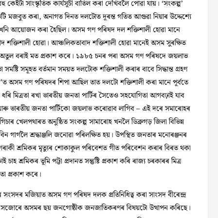
ু কেইটা সাংস্কৃতিক কাৰ্যসূচী বাতিল কৰা দেখিবলৈ পোৱা যায়। ‘সংকল্প’
টি মজবুত কৰা, অনাগত দিনত দলটোত দূৰন্ত গতিত আগুৱা নিয়াৰ উদ্দেশ্যে
খনি আয়োজন কৰা হৈছিল। অসম গণ পৰিষদ দল শক্তিশালী হোৱা মানে
দ শক্তিশালী হোৱা। আঞ্চলিকতাবাদ শক্তিশালী হোৱা মানেই অসম সুৰক্ষিত
ি অতুল বৰাই মত প্ৰকাশ কৰে। ১৯৮৫ চনৰ পৰা অসম গণ পৰিষদে জয়লাভ
 সমষ্টি সমূহত বৰ্তমান সময়ত দলটোক শক্তিশালী কৰাৰ বাবে সিদ্ধান্ত গ্ৰহণ
’ত অসম গণ পৰিষদৰ শিপা আছিল তাত দলটো শক্তিশালী কৰা মানে পূৰ্বতে
িন ধৰি মিত্ৰতা ৰখা ভাৰতীয় জনতা পাৰ্টিৰ সৈতেও সহযোগিতা আগবঢ়াই যাব
িব আৰু ভাৰতীয় জনতা পাৰ্টিকো জয়লাভ কৰোৱাব লাগিব – এই দৰে সমাৰোহৰ
াৰ খেলপথাৰত অনুষ্ঠিত সংকল্প সামাৰোহ খনলৈ ডিব্ৰুগড় জিলা বিভিন্ন
িন গাৰ্গলৈ শ্ৰদ্ধাঞ্জলি জনোৱা পৰিলক্ষিত হয়। উপস্থিত জনতাৰ মনোৰঞ্জনৰ
ও ২১ গৰাকী শ্ৰমিকৰ মৃত্যুৰ শোকাকুল পৰিবেশত গীত পৰিবেশন কৰাৰ বিৰত থকা
চাহ শ্ৰমিকৰ ভূমি পট্টা প্ৰদানত সন্তুষ্টি প্ৰকাশ কৰি ৰাজ্য চৰকাৰৰ মিত্ৰ
তা প্ৰকাশ কৰে।
 সংসদৰ মজিয়াত অসম গণ পৰিষদ দলক প্ৰতিনিধিত্ব কৰা সাংসদ বীৰেন্দ্ৰ
্যই সজোৰে অসমৰ ছয় জনগোষ্ঠীক জনজাতিকৰণৰ বিষয়টো উত্থাপন কৰিছে।