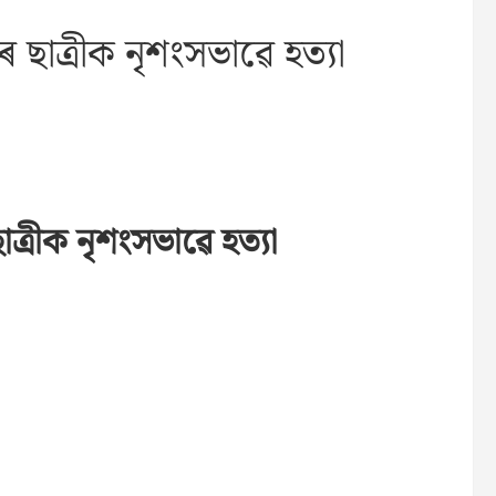
াত্ৰীক নৃশংসভাৱে হত্যা
্ৰীক নৃশংসভাৱে হত্যা