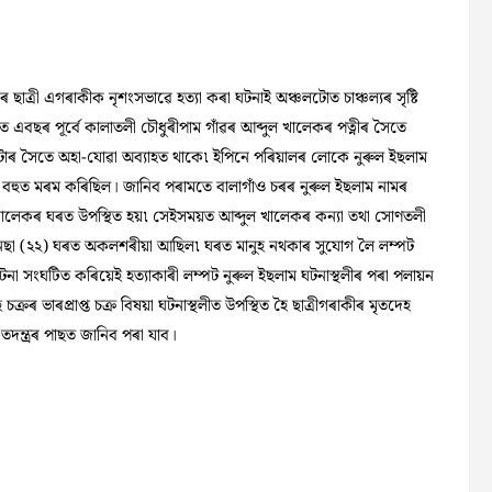
ছাত্ৰী এগৰাকীক নৃশংসভাৱে হত্যা কৰা ঘটনাই অঞ্চলটোত চাঞ্চল্যৰ সৃষ্টি
ত এবছৰ পূৰ্বে কালাতলী চৌধুৰীপাম গাঁৱৰ আব্দুল খালেকৰ পত্নীৰ সৈতে
ালটোৰ সৈতে অহা-যোৱা অব্যাহত থাকে৷ ইপিনে পৰিয়ালৰ লোকে নুৰুল ইছলাম
ে বহুত মৰম কৰিছিল। জানিব পৰামতে বালাগাঁও চৰৰ নুৰুল ইছলাম নামৰ
 খালেকৰ ঘৰত উপস্থিত হয়৷ সেইসময়ত আব্দুল খালেকৰ কন্যা তথা সোণতলী
ৰুণ নেছা (২২) ঘৰত অকলশৰীয়া আছিল৷ ঘৰত মানুহ নথকাৰ সুযোগ লৈ লম্পট
ঘটনা সংঘটিত কৰিয়েই হত্যাকাৰী লম্পট নুৰুল ইছলাম ঘটনাস্থলীৰ পৰা পলায়ন
ৰ ভাৰপ্ৰাপ্ত চক্ৰ বিষয়া ঘটনাস্থলীত উপস্থিত হৈ ছাত্ৰীগৰাকীৰ মৃতদেহ
 তদন্ত্ৰৰ পাছত জানিব পৰা যাব।