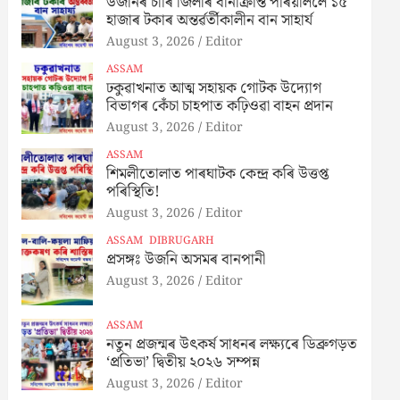
উজনিৰ চাৰি জিলাৰ বানাক্ৰান্ত পৰিয়াললৈ ১৫
হাজাৰ টকাৰ অন্তৰ্ৱৰ্তীকালীন বান সাহাৰ্য
August 3, 2026
Editor
ASSAM
ঢকুৱাখনাত আত্ম সহায়ক গোটক উদ্যোগ
বিভাগৰ কেঁচা চাহপাত কঢ়িওৱা বাহন প্ৰদান
August 3, 2026
Editor
ASSAM
শিমলীতোলাত পাৰঘাটক কেন্দ্ৰ কৰি উত্তপ্ত
পৰিস্থিতি!
August 3, 2026
Editor
ASSAM
DIBRUGARH
প্ৰসঙ্গঃ উজনি অসমৰ বানপানী
August 3, 2026
Editor
ASSAM
নতুন প্ৰজন্মৰ উৎকৰ্ষ সাধনৰ লক্ষ্যৰে ডিব্ৰুগড়ত
‘প্ৰতিভা’ দ্বিতীয় ২০২৬ সম্পন্ন
August 3, 2026
Editor