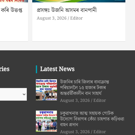
কৰি উত্তপ্ত
প্ৰসঙ্গঃ উজনি অসমৰ বানপানী
August 3, 2026
Editor
ries
Latest News
উজনিৰ চাৰি জিলাৰ বানাক্ৰান্ত
পৰিয়াললৈ ১৫ হাজাৰ টকাৰ
অন্তৰ্ৱৰ্তীকালীন বান সাহাৰ্য
August 3, 2026
Editor
ঢকুৱাখনাত আত্ম সহায়ক গোটক
উদ্যোগ বিভাগৰ কেঁচা চাহপাত কঢ়িওৱা
বাহন প্ৰদান
August 3, 2026
Editor