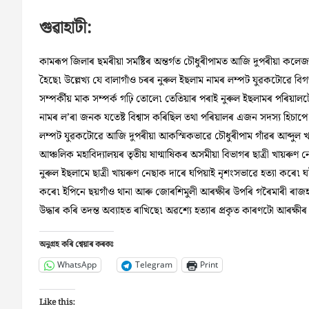
গুৱাহাটী:
কামৰূপ জিলাৰ ছমৰীয়া সমষ্টিৰ অন্তৰ্গত চৌধুৰীপামত আজি দুপৰীয়া কলেজৰ 
হৈছে৷ উল্লেখ্য যে বালাগাঁও চৰৰ নুৰুল ইছলাম নামৰ লম্পট যুৱকটোৱে বিগ
সম্পৰ্কীয় মাক সম্পৰ্ক গঢ়ি তোলে৷ তেতিয়াৰ পৰাই নুৰুল ইছলামৰ পৰিয়
নামৰ ল’ৰা জনক যতেষ্ট বিশ্বাস কৰিছিল তথা পৰিয়ালৰ এজন সদস্য হিচাপ
লম্পট যুৱকটোৱে আজি দুপৰীয়া আকস্মিকভাৱে চৌধুৰীপাম গাঁৱৰ আব্দুল
আঞ্চলিক মহাবিদ্যালয়ৰ তৃতীয় ষাণ্মাষিকৰ অসমীয়া বিভাগৰ ছাত্ৰী খায়
নুৰুল ইছলামে ছাত্ৰী খায়ৰুণ নেছাক দাৰে ঘপিয়াই নৃশংসভাৱে হত্যা কৰে৷ 
কৰে৷ ইপিনে ছয়গাঁও থানা আৰু জোৰশিমুলী আৰক্ষীৰ উপৰি গৰৈমাৰী ৰাজহ চক্ৰ
উদ্ধাৰ কৰি তদন্ত অব্যাহত ৰাখিছে৷ অৱশ্যে হত্যাৰ প্ৰকৃত কাৰণটো আৰক্ষীৰ
অনুগ্ৰহ কৰি শ্বেয়াৰ কৰকঃ
WhatsApp
Telegram
Print
Like this: