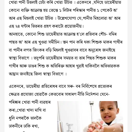
খোৱা পানী উতলাই চেচাঁ কৰি খোৱা উচিত । একেদৰে ,যদিহে ডায়েৰীয়াত
কোনো ব্যক্তি আক্ৰান্ত হয় তেন্তে ১ লিটাৰ পৰিস্কাৰ পানীত ১ পেকেট অ’
আৰ এছ মিহলাই‌ খোৱা উচিত । উল্লেখযোগ্য যে,পানীত মিহলোৱা অ’ আৰ
এছ ২৪ ঘন্টাৰ ভিতৰত গ্ৰহণ কৰাটো‌ প্ৰয়োজনীয়।
আনহাতে, কোনো শিশু ডায়েৰীয়াত আক্ৰান্ত হ’লে প্ৰতিবাৰ শৌচ- বমিৰ
পাছত অ’ আৰ এছ‌ খুওৱা সমীচিন‌। স্তন পান কৰি থকা শিশুক মাকৰ গাখীৰ
বা পানীৰ‌ লগত জিংকৰ বড়ি মিহলাই খুওৱাবৰ বাবে অনুৰোধ জনাইছে
স্বাস্থ্য বিভাগে । তদুপৰি ডায়েৰীয়াৰ সময়ত বা তাৰ পিছত শিশুক মাকৰ
গাখীৰ আৰু ডাঙৰ শিশু ক অতিৰিক্ত আহাৰ খুৱাই থাকিবলৈ অভিভাৱকক
আহ্বান জনাইছে জিলা স্বাস্থ্য বিভাগে ।
একেদৰে, ডায়েৰীয়া প্ৰতিৰোধৰ বাবে সৰু- বৰ নিৰ্বিশেষে প্ৰত্যেকৰ
ক্ষেত্ৰত প্ৰযোজ্য হোৱাকৈ কেতবোৰ সাধাৰণ নীতি নিৰ্দেশনা যেনে-
পৰিষ্কাৰ খোৱা পানী ব্যৱহাৰ
কৰা,খোৱা খাদ্য মাখি বা
ধূলি নপৰাকৈ ভালকৈ
ঢাকনীৰে ঢাকি ৰখা,