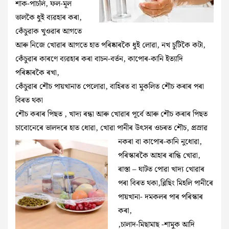
শাক-পাচলি, ফল-মূল
ভালকৈ ধুই ব্যৱহাৰ কৰা,
কেঁচুৱাক খুওৱাৰ আগতে
আৰু নিজে খোৱাৰ আগতে হাত পৰিষ্কাৰকৈ ধুই লোৱা, নখ চুটিকৈ কটা,
কেঁচুৱাৰ কাৰণে ব্যৱহাৰ কৰা বাচন-বৰ্তন, কাপোৰ-কানি ইত্যাদি
পৰিষ্কাৰকৈ ৰখা,
কেঁচুৱাৰ শৌচ পায়খানাত পেলোৱা, বাহিৰত বা মুকলিত শৌচ কৰাৰ পৰা
বিৰত থকা
শৌচ কৰাৰ পিছত , খাদ্য ৰন্ধা আৰু খোৱাৰ পূৰ্বে আৰু শৌচ কৰাৰ পিছত
চাবোনেৰে ভালদৰে হাত ধোৱা, খোৱা পানীৰ উৎসৰ ওচৰত শৌচ, প্ৰস্ৰাৱ
নকৰা বা কাপোৰ-কানি নুধোৱা,
পৰিস্কাৰকৈ আহাৰ ৰান্ধি খোৱা,
ৰাস্তা – ঘাটত পোৱা খাদ্য খোৱাৰ
পৰা বিৰত থকা,ব্লিছিং মিহলি পানীৰে
পায়খানা- দমকলৰ পাৰ পৰিস্কাৰ
কৰা,
,চালাদ-মিছামাছ -শামুক আদি