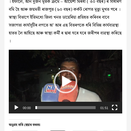
। ইফালে, আন দুজন মৃতক ক্ৰমে – আয়েশা মিৰধা ( ৩০ বছৰ) ৰ সাধাৰণ
বমি হৈ আৰু জয়মতী ৰাজপুত (৬০ বছৰ) কৰ্কট ৰোগত মৃত্যু মুখত পৰে ।
স্বাস্থ্য বিভাগে ইতিমধ্যে জিলা খনত ডায়েৰিয়া প্ৰতিহত কৰিবৰ বাবে
সজাগতা কাৰ্যসূচীৰ লগতে অ’ আৰ এছ বিতৰণকে ধৰি বিভিন্ন কাৰ্যব্যৱস্থা
হাতত লৈ আহিছে আৰু স্বাস্থ্য কৰ্মী ৰ‌‌ দ্বাৰা ঘৰে ঘৰে জৰীপৰ ব্যৱস্থা কৰিছে
।
Video
Player
00:00
01:51
অনুগ্ৰহ কৰি শ্বেয়াৰ কৰকঃ