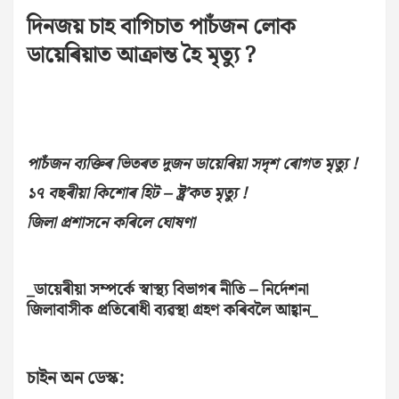
দিনজয় চাহ বাগিচাত পাচঁজন লোক
ডায়েৰিয়াত আক্ৰান্ত হৈ মৃত্যু ?
পাচঁজন ব্যক্তিৰ ভিতৰত দুজন ডায়েৰিয়া সদৃশ ৰোগত মৃত্যু !
১৭ বছৰীয়া কিশোৰ হিট – ষ্ট্ৰ’কত মৃত্যু !
জিলা প্ৰশাসনে কৰিলে ঘোষণা
_ডায়েৰীয়া সম্পৰ্কে স্বাস্থ্য বিভাগৰ নীতি – নিৰ্দেশনা
জিলাবাসীক প্ৰতিৰোধী ব্যৱস্থা গ্ৰহণ কৰিবলৈ আহ্বান_
চাইন অন ডেস্ক: