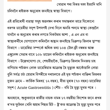
খোৱাৰ পৰা বিৰত থকা ইত্যাদি মানি
চলিবলৈ ৰাইজক অনুৰোধ জনাইছে স্বাস্থ্য বিভাগে।
এই প্ৰতিৰোধী ব্যৱস্থা সমূহ অৱলম্বন কৰাৰ সমান্তৰাল ভাৱে যিকোনো
ধৰণৰ ডায়েৰীয়া সদৃশ উপসৰ্গই‌ দেখা দিলে‌ অনতি পলমে স্বাস্থ্য কেন্দ্ৰলৈ
যাবলৈ ও‌ অনুৰোধ কৰাৰ লগতে নিকটতম আশা , এ এন এম বা
স্বাস্থ্যকৰ্মীৰে যোগাযোগ কৰিবলৈ আহ্বান জনাইছে ডিব্ৰুগড় জিলাৰ স‌্বাস্হ্য
বিভাগে । ডায়েৰিয়া সম্পৰ্কে অধিক তথ্য ১০৪ টোল ফ‌্ৰী নম্বৰত আৰু
এম্বুলেন্স সেৱাৰ বাবে ১০৮ ডায়েল কৰিবলৈ ৰাইজক অনুৰোধ জনাইছে
বিভাগে । উল্লেখযোগ্য যে, শেহতীয়াকৈ, ডিব্ৰুগড় জিলাৰ দিনজয় চাহ
বাগিচাত পাচঁজন লোক ডায়েৰিয়াত আক্ৰান্ত হৈ মৃত্যুক আকোঁৱালি লোৱা
বুলি সৰ্বত্ৰ চৰ্চা হোৱাৰ বিপৰীতে দৰাচলতে এই মৃত পাচঁজন ব্যক্তিৰ ভিতৰত
দুজন ক্ৰমে – কাৰ্তিক মিৰধা‌( ১২ বছৰ), ৰীতা মূৰাৰ (৭০ বছৰ) ডায়েৰিয়া
সদৃশ ( Acute Gastroentitis ) শৌচ – বমি হৈ মৃত্যু মুখত পৰে ।
অন্যহাতে, শুকুৰবাৰে ৰাজীৱ নায়ক নামৰ ১৭ বছৰীয়া কিশোৰ জনে প্ৰখৰ
ৰ’দত ফুটবল খেলি অহাৰ পিছত হিট – ষ্ট্ৰ’কত আক্ৰান্ত হৈ মৃত্যু মুখত পৰে