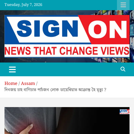
Skip
Tuesday, July 7, 2026
to
content
SGNON
Home
Assam
দিনজয় চাহ বাগিচাত পাচঁজন লোক ডায়েৰিয়াত আক্ৰান্ত হৈ মৃত্যু ?