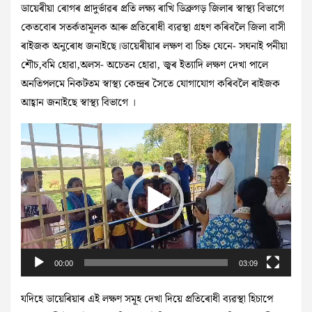
ডায়েৰীয়া ৰোগৰ প্ৰাদুৰ্ভাৱৰ প্ৰতি লক্ষ্য ৰাখি ডিব্ৰুগড় জিলাৰ স্বাস্থ্য বিভাগে
কেতবোৰ সতৰ্কতামূলক আৰু প্ৰতিৰোধী ব্যৱস্থা গ্ৰহণ কৰিবলৈ জিলা বাসী
ৰাইজক অনুৰোধ জনাইছে।ডায়েৰীয়াৰ লক্ষণ বা চিহ্ন যেনে- সঘনাই পনীয়া
শৌচ,বমি হোৱা,অলস- অচেতন হোৱা, জ্বৰ ইত্যাদি লক্ষণ দেখা পালে
অনতিপলমে নিকটতম স্বাস্থ্য কেন্দ্ৰৰ সৈতে যোগাযোগ কৰিবলৈ ৰাইজক
আহ্বান জনাইছে স্বাস্থ্য বিভাগে ।
Video
Player
00:00
03:09
যদিহে ডায়েৰিয়াৰ এই লক্ষণ সমূহ দেখা দিয়ে প্ৰতিৰোধী ব্যৱস্থা হিচাপে