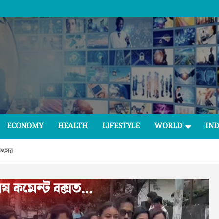
ECONOMY
HEALTH
LIFESTYLE
WORLD
IND
ী উৎসৱ