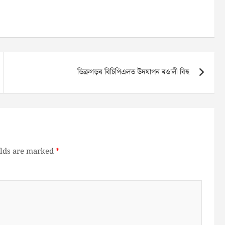
ডিব্ৰুগড়ৰ বিচিপিএলত উদযাপন ৰঙালী বিহু
elds are marked
*