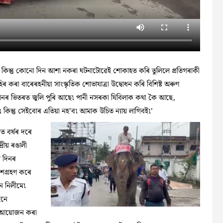
ক৷ কিন্তু কোনো দিন আশা নকৰা ঘটনাটোৱেই শোকাহত কৰি তুলিলে প্ৰতিগৰাকী
ৰ কৰা বাৰেৰহনীয়া সাংস্কৃতিক শোভাযাত্ৰা উদ্বোধন কৰি বিশিষ্ট অৰুণ
ৰ মনৰ ভিতৰত জ্বলি পুৰি আছে৷ পানী নসৰকা যিবিলাক কথা কৈ আছে,
কিন্তু সেইবোৰ এতিয়া নহ’ব৷ আমাক উচিত ন্যায় লাগিবই৷’
ত বৰ্ষৰ দৰে
্ৰীয় ৰঙালী
 দিনৰ
ংশগ্ৰহণ কৰে
ন নিলীমে৷
হনে
ে আয়োজন কৰা