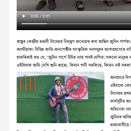
আছুৰ কেন্দ্ৰীয় ৰঙালী উৎসৱত নিমন্ত্ৰণ জনোৱাৰ কথা আছিল জুবিন গাৰ্গ
অসমীয়াক৷ বিভিন্ন জাতি-জনগোষ্ঠীৰ সাংস্কৃতিক দলসমূহৰ অংশগ্ৰহণেৰে বাহি
হাজৰিকাই কয় যে, ‘জুবিন গাৰ্গে উচিত ন্যায় পাবই লাগিব৷ সকলো মানুহ
এইবিলাক আমি দেখি শুনি আছো, কিমান পানী সৰকিছে, কিমান নাই সৰকা৷ 
অন্যহাতে বিগ
এইবাৰো কেন্দ
উৎসৱৰ প্ৰথম
কাৰ্যসূচীত অ
অভিনেতা নয়
জুবিনৰ অবি
ৰাজ্যবাসীয়