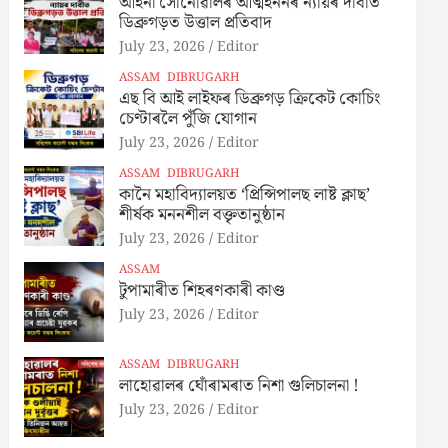
আইনী সোনোৱালৰ আত্মহননৰ ন্যায়ৰ দাবীত
ডিব্ৰুগড়ত উত্তাল প্ৰতিবাদ
July 23, 2026
Editor
ASSAM
DIBRUGARH
এছ বি আই লাইফৰ ডিব্ৰুগড় ক্ৰিকেট কোচিং
চেণ্টাৰলৈ পুঁজি যোগান
July 23, 2026
Editor
ASSAM
DIBRUGARH
কানৈ মহাবিদ্যালয়ত ‘প্রিন্সিপালছ লাষ্ট ক্লাছ’
শীর্ষক মননশীল বক্তৃতানুষ্ঠান
July 23, 2026
Editor
ASSAM
টুপামাৰীত শিহৰণকাৰী কাণ্ড
July 23, 2026
Editor
ASSAM
DIBRUGARH
লাহোৱালৰ ঘোঁৰামৰাত নিশা গুলিচালনা !
July 23, 2026
Editor