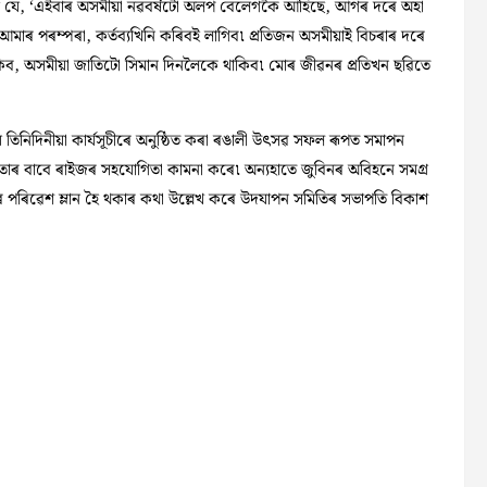
ে কয় যে, ‘এইবাৰ অসমীয়া নৱবৰ্ষটো অলপ বেলেগকৈ আহিছে, আগৰ দৰে অহা
মাৰ পৰম্পৰা, কৰ্তব্যখিনি কৰিবই লাগিব৷ প্ৰতিজন অসমীয়াই বিচৰাৰ দৰে
থাকিব, অসমীয়া জাতিটো সিমান দিনলৈকে থাকিব৷ মোৰ জীৱনৰ প্ৰতিখন ছৱিতে
িনিদিনীয়া কাৰ্যসূচীৰে অনুষ্ঠিত কৰা ৰঙালী উৎসৱ
সফল ৰূপত সমাপন
তাৰ বাবে ৰাইজৰ সহযোগিতা কামনা কৰে৷ অন্যহাতে জুবিনৰ অবিহনে সমগ্ৰ
 পৰিৱেশ ম্লান হৈ থকাৰ কথা উল্লেখ কৰে উদযাপন সমিতিৰ সভাপতি বিকাশ