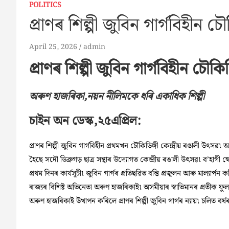
POLITICS
প্ৰাণৰ শিল্পী জুবিন গাৰ্গবিহীন চ
April 25, 2026
admin
প্ৰাণৰ শিল্পী জুবিন গাৰ্গবিহীন চৌকি
অৰুণ হাজৰিকা,নয়ন নীলিমকে ধৰি একাধিক শিল্পী
চাইন অন ডেস্ক,২৫এপ্ৰিল:
প্ৰাণৰ শিল্পী জুবিন গাৰ্গবিহীন প্ৰথমখন চৌকিডিঙ্গী কেন্দ্ৰীয় ৰঙালী উৎস
হৈছে সদৌ ডিব্ৰুগড় ছাত্ৰ সন্থাৰ উদ্যোগত কেন্দ্ৰীয় ৰঙালী উৎসৱ৷ ব’হাগী ক্ষেত
প্ৰথম দিনৰ কাৰ্যসূচী৷ জুবিন গাৰ্গৰ প্ৰতিছৱিত বন্তি প্ৰজ্বলন আৰু মাল্যাৰ্প
ৰাজ্যৰ বিশিষ্ট অভিনেতা অৰুণ হাজৰিকাই৷ অসমীয়াৰ স্বাভিমানৰ প্ৰতীক ফুল
অৰুণ হাজৰিকাই উত্থাপন কৰিলে প্ৰাণৰ শিল্পী জুবিন গাৰ্গৰ ন্যায়৷ চলিত বৰ্ষ