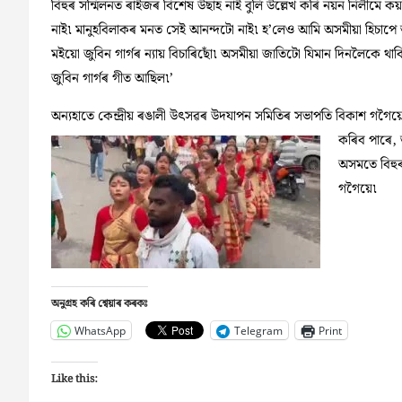
বিহুৰ সন্মিলনত ৰাইজৰ বিশেষ উছাহ নাই বুলি উল্লেখ কৰি নয়ন নিলীম
নাই৷ মানুহবিলাকৰ মনত সেই আনন্দটো নাই৷ হ’লেও আমি অসমীয়া হিচাপে আ
মইয়ো জুবিন গাৰ্গৰ ন্যায় বিচাৰিছোঁ৷ অসমীয়া জাতিটো যিমান দিনলৈকে 
জুবিন গাৰ্গৰ গীত আছিল৷’
অন্যহাতে কেন্দ্ৰীয় ৰঙালী উৎসৱৰ উদযাপন সমিতিৰ সভাপতি বিকাশ গগৈয়ে ত
কৰিব পাৰে, 
অসমতে বিহুৰ
গগৈয়ে৷
অনুগ্ৰহ কৰি শ্বেয়াৰ কৰকঃ
WhatsApp
Telegram
Print
Like this: