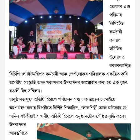
ক্ৰেকাৰ এণ্ড
পলিমাৰ
লিমিটেড
কৰ্মচাৰী
কল্যাণ
সমিতিৰ
উদ্যোগত
বৰবৰুৱাস্থিত
বিচিপিএল টাউনশ্বিপত কৰ্মচাৰী আৰু তেওঁলোকৰ পৰিয়ালক একত্ৰিত কৰি
অসমীয়া সংস্কৃতি আৰু পৰম্পৰাৰ উদযাপনৰ আয়োজন কৰা হয় এক বৃহৎ
ৰঙালী বিহু সন্মিলন।
অনুষ্ঠানত মুখ্য অতিথি হিচাপে পৰিচালন সঞ্চালক প্ৰাঞ্জল চাংমাইয়ে
অংশগ্ৰহণ কৰাৰ বিপৰীতে বিশিষ্ট শিক্ষাবিদ, লোকশিল্পী আৰু নাট্যকাৰ ড°
অনিল শইকীয়াই সন্মানীয় অতিথি
হিচাপে অনুষ্ঠানটোৰ সৌষ্ঠৱ বৃদ্ধি কৰে।
উদযাপনৰ
আৰম্ভণিতে