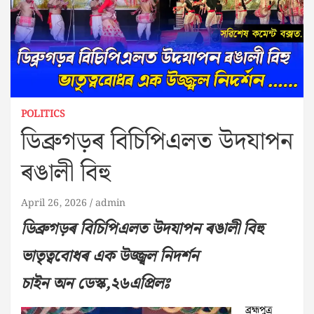
POLITICS
ডিব্ৰুগড়ৰ বিচিপিএলত উদযাপন
ৰঙালী বিহু
April 26, 2026
admin
ডিব্ৰুগড়ৰ বিচিপিএলত উদযাপন ৰঙালী বিহু
ভাতৃত্ববোধৰ এক উজ্জ্বল নিদৰ্শন
চাইন অন ডেস্ক,২৬এপ্ৰিলঃ
ব্ৰহ্মপুত্ৰ