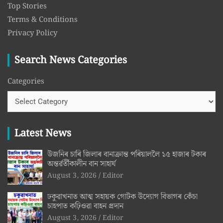
Top Stories
Terms & Conditions
Privacy Policy
Search News Categories
Categories
Latest News
উজনিৰ চাৰি জিলাৰ বানাক্ৰান্ত পৰিয়াললৈ ১৫ হাজাৰ টকাৰ
অন্তৰ্ৱৰ্তীকালীন বান সাহাৰ্য
August 3, 2026
Editor
ঢকুৱাখনাত আত্ম সহায়ক গোটক উদ্যোগ বিভাগৰ কেঁচা
চাহপাত কঢ়িওৱা বাহন প্ৰদান
August 3, 2026
Editor