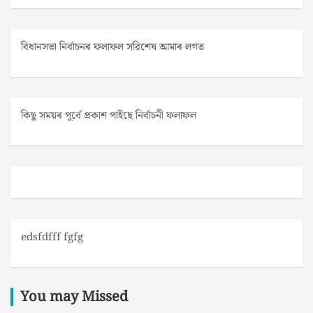
বিধানসভা নিৰ্বাচনৰ ফলাফল সৱিশেষ আমাৰ লগত
কিছু সময়ৰ পূৰ্বে প্ৰকাশ পাইছে নিৰ্বাচনী ফলাফল
edsfdfff fgfg
You may Missed