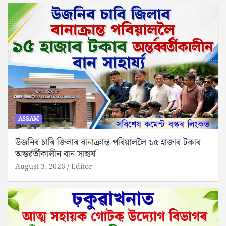
ASSAM
উজনিৰ চাৰি জিলাৰ বানাক্ৰান্ত পৰিয়াললৈ ১৫ হাজাৰ টকাৰ
অন্তৰ্ৱৰ্তীকালীন বান সাহাৰ্য
August 3, 2026
Editor