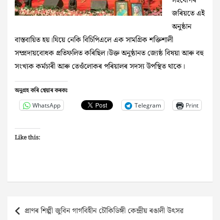
সহযোগৰ
জৰিয়তে এই
অনুষ্ঠান
বাস্তবায়িত হয়।যিয়ে নেকি বিচিপিএলে এক সামগ্ৰিক শক্তিশালী
সম্প্ৰদায়বোধক প্ৰতিফলিত কৰিছিল।উক্ত অনুষ্ঠানত জ্যেষ্ঠ বিষয়া আৰু বহু
সংখ্যক কৰ্মচাৰী আৰু তেওঁলোকৰ পৰিয়ালৰ সদস্য উপস্থিত থাকে।
অনুগ্ৰহ কৰি শ্বেয়াৰ কৰকঃ
WhatsApp
Telegram
Print
Like this:
Post
প্ৰাণৰ শিল্পী জুবিন গাৰ্গবিহীন চৌকিডিঙ্গী কেন্দ্ৰীয় ৰঙালী উৎসৱ
navigation