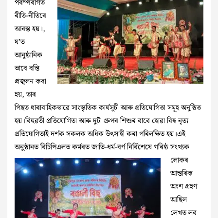
পৰম্পৰাগত
ৰীতি-নীতিৰে
আৰম্ভ হয়।,
য’ত
আনুষ্ঠানিক
ভাবে বন্তি
প্ৰজ্বলন কৰা
হয়, তাৰ
পিছত ধাৰাবাহিকভাৱে সাংস্কৃতিক কাৰ্যসূচী আৰু প্ৰতিযোগিতা সমূহ অনুষ্ঠিত
হয়।বিহুৱতী প্ৰতিযোগিতা আৰু দুটা গ্ৰুপৰ শিশুৰ বাবে হোৱা বিহু নৃত্য
প্ৰতিযোগিতাই দৰ্শক সকলক অধিক উৎসাহী কৰা পৰিলক্ষিত হয়।এই
অনুষ্ঠানত বিচিপিএলত
কৰ্মৰত জাতি-ধৰ্ম-বৰ্ণ নিৰ্বিশেষে গৰিষ্ঠ সংখ্যক
লোকৰ
আন্তৰিক
অংশ গ্ৰহণ
আছিল
লেখত লব