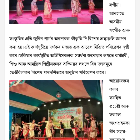
লগীয়া।
আনহাতে
অসমীয়া
সংগীত আৰু
সংস্কৃতিৰ প্ৰতি জুবিন গাৰ্গৰ অৱদানক স্বীকৃতি দি বিশেষ শ্ৰদ্ধাঞ্জলি জ্ঞাপন
কৰা হয়।এই কাৰ্যসূচীয়ে দৰ্শকৰ মাজত এক আৱেগ মিশ্ৰিত পৰিৱেশৰ স্বৃষ্টি
কৰে।সন্ধিয়াৰ কাৰ্যসূচীত অতিথিসকলক সম্বৰ্ধনা জনোৱাৰ লগতে কৰ্মচাৰী,
শিশু আৰু আমন্ত্ৰিত শিল্পীসকলৰ অভিনয়ৰ লগতে বিহু দলসমূহে
তেওঁবিলাকৰ বিশেষ পাৰদৰ্শিতাৰে অনুষ্ঠান পৰিৱেশন কৰে।
আয়োজকস
কলৰ
সমন্বিত
প্ৰচেষ্টা আৰু
সকলো
অংশগ্ৰহনকা
ৰীৰ সহায়-