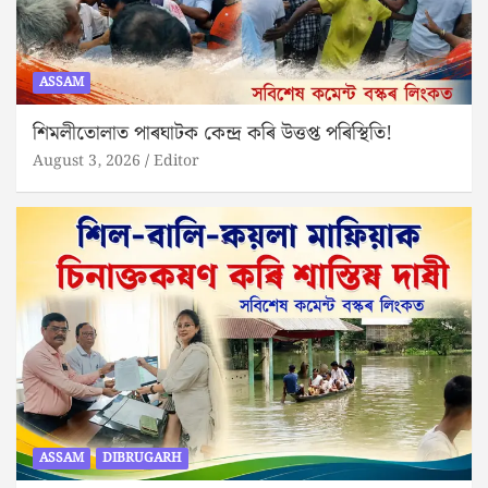
ASSAM
শিমলীতোলাত পাৰঘাটক কেন্দ্ৰ কৰি উত্তপ্ত পৰিস্থিতি!
August 3, 2026
Editor
ASSAM
DIBRUGARH