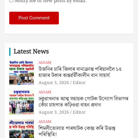
Notify me of new posts by email.
Latest News
ASSAM
উজনিৰ চাৰি জিলাৰ বানাক্ৰান্ত পৰিয়াললৈ ১৫
হাজাৰ টকাৰ অন্তৰ্ৱৰ্তীকালীন বান সাহাৰ্য
August 3, 2026
Editor
ASSAM
ঢকুৱাখনাত আত্ম সহায়ক গোটক উদ্যোগ বিভাগৰ
কেঁচা চাহপাত কঢ়িওৱা বাহন প্ৰদান
August 3, 2026
Editor
ASSAM
শিমলীতোলাত পাৰঘাটক কেন্দ্ৰ কৰি উত্তপ্ত
পৰিস্থিতি!