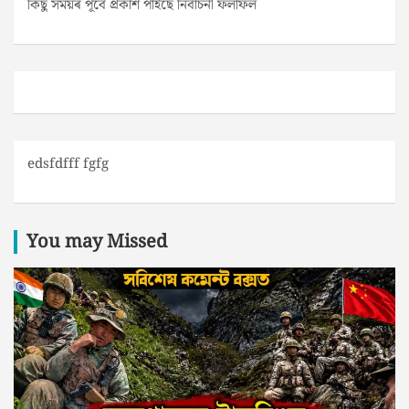
কিছু সময়ৰ পূৰ্বে প্ৰকাশ পাইছে নিৰ্বাচনী ফলাফল
edsfdfff fgfg
You may Missed