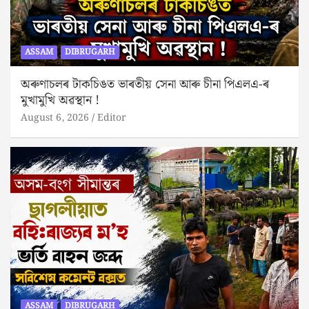
ASSAM
DIBRUGARH
অৰুণাচলৰ টাকচিঙত ভাৰতীয় সেনা আৰু চীনা পিএলএ-ৰ
মুখামুখি অৱস্থান !
August 6, 2026
Editor
ASSAM
DIBRUGARH