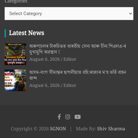
Categories
Latest News
অৰুণাচলৰ টাকচিঙত ভাৰতীয় সেনা আৰু চীনা পিএলএ-ৰ
মুখামুখি অৱস্থান !
August 6, 2026
Editor
অসম-বংগ সীমান্তৰ ছাগলীয়াত বহি:ৰাজ্যৰ ম’হ ভৰ্তি বাহন
জব্দ
August 6, 2026
Editor
Copyright © 2026
SGNON
Made By:
Shiv Sharma