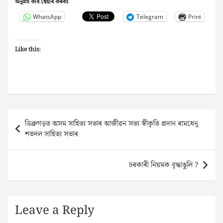
অনুগ্ৰহ কৰি শ্বেয়াৰ কৰকঃ
WhatsApp
Telegram
Print
Like this:
Post
ডিব্ৰুগড়ত অসম সাহিত্য সভাৰ আজীৱন সভ্য স্বীকৃতি প্ৰদান ৰামধেনু
navigation
শতদল সাহিত্য সভাৰ
চৰকাৰী নিয়মক বৃদ্ধাঙুলি ?
Leave a Reply