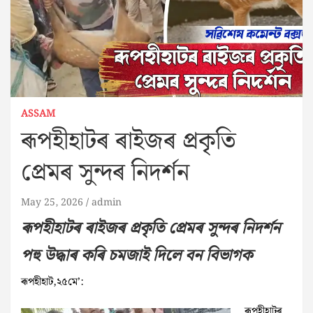
ASSAM
ৰূপহীহাটৰ ৰাইজৰ প্ৰকৃতি
প্ৰেমৰ সুন্দৰ নিদৰ্শন
May 25, 2026
admin
ৰূপহীহাটৰ ৰাইজৰ প্ৰকৃতি প্ৰেমৰ সুন্দৰ নিদৰ্শন
পহু উদ্ধাৰ কৰি চমজাই দিলে বন বিভাগক
ৰূপহীহাট,২৫মে’:
ৰূপহীহাটৰ