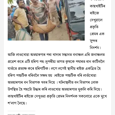
কাছখাইটিৰ
ৰাইজে
দেখুৱালে
প্ৰকৃতি
প্ৰেমৰ এক
সুন্দৰ
নিদৰ্শন।
আজি লাওখোৱা অভয়াৰণ্যৰ পৰা খাদ্যৰ সন্ধানত বনাঞ্চল এৰি জনাঞ্চলত
প্ৰৱেশ কৰে এটি হৰিণা পহু।দুপৰীয়া ভাগত কৃষকে পথাৰত ধান কাটিবলৈ
যাওঁতে প্ৰত্যক্ষ কৰে হৰিণাটিক। লগে লগেই স্থানীয় ৰাইজ একত্ৰিত হৈ
হৰিণা পশুটিক ধৰিবলৈ সক্ষম হয় ।ৰাইজে পশুটিক ধৰি লাওঁখোৱা
অভয়াৰণ্যৰ বন বিভাগক খবৰ দিয়ে । ঘটনাস্থলীত বন বিভাগৰ লোক
উপস্থিত হৈ পহুটো উদ্ধাৰ কৰি লাওখোৱ অভয়াৰণ্যত মুকলি কৰি দিয়ে।
কাছখাইটিৰ ৰাইজে দেখুওৱা প্ৰকৃতি প্ৰেমৰ নিদৰ্শনক সকলোৱে একে মুখে
শ’লাগ লৈছে।