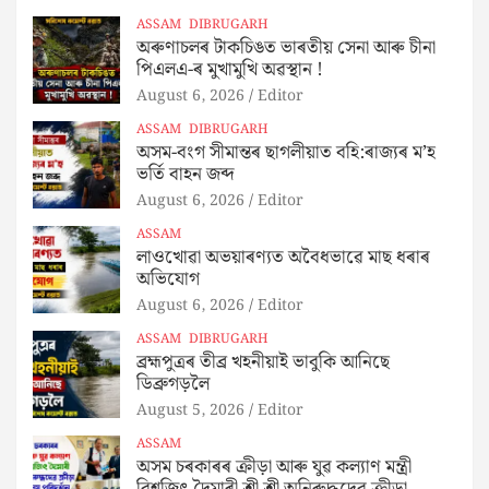
ASSAM
DIBRUGARH
অৰুণাচলৰ টাকচিঙত ভাৰতীয় সেনা আৰু চীনা
পিএলএ-ৰ মুখামুখি অৱস্থান !
August 6, 2026
Editor
ASSAM
DIBRUGARH
অসম-বংগ সীমান্তৰ ছাগলীয়াত বহি:ৰাজ্যৰ ম’হ
ভৰ্তি বাহন জব্দ
August 6, 2026
Editor
ASSAM
লাওখোৱা অভয়াৰণ্যত অবৈধভাৱে মাছ ধৰাৰ
অভিযোগ
August 6, 2026
Editor
ASSAM
DIBRUGARH
ব্ৰহ্মপুত্ৰৰ তীব্ৰ খহনীয়াই ভাবুকি আনিছে
ডিব্ৰুগড়লৈ
August 5, 2026
Editor
ASSAM
অসম চৰকাৰৰ ক্ৰীড়া আৰু যুৱ কল্যাণ মন্ত্ৰী