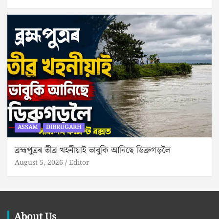
ASSAM
DIBRUGARH
ব্ৰহ্মপুত্ৰৰ তীব্ৰ খহনীয়াই ভাবুকি আনিছে ডিব্ৰুগড়লৈ
August 5, 2026
Editor
About Us