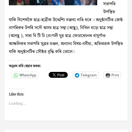
সভাপতি
উপস্থিত
থাকি বিশেষকৈ‌ ছাত্ৰ-ছাত্ৰীক উদ্দেশ্যি বক্তব্য দাঙি ধৰে । অনুষ্ঠানটিত জেষ্ঠ
নাগৰিকৰ উপৰি সদৌ অসম ছাত্ৰ সন্থা (আছু), নিখিল বড়ো ছাত্ৰ সন্থা
(আবছু ), সাৰা বি টি‌ চি বেংগলী যুৱ ছাত্ৰ ফেডাৰেচনৰ বাসুগাঁও
আঞ্চলিকৰ সভাপতি সুব্ৰত মণ্ডল, অন্যান্য বিষয়-ববীয়া, অভিভাৱক উপস্থিত
থাকি অনুষ্ঠানটিৰ সৌষ্ঠৱ বৃদ্ধি কৰি তোলে।
অনুগ্ৰহ কৰি শ্বেয়াৰ কৰকঃ
WhatsApp
Telegram
Print
Like this:
Loading...