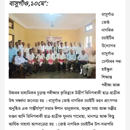
বাসুগাঁও,১০মে’:
বাসুগাঁও
জেষ্ঠ
নাগৰিক
চচাইটিৰ
উদ্যোগত
বাসুগাঁও
চেণ্টাৰৰ পৰা
হাইস্কুল
শিক্ষান্ত
পৰীক্ষা আৰু
উচ্চতৰ মাধ্যমিকৰ চূড়ান্ত পৰীক্ষাত কৃতিত্বৰে উত্তীৰ্ণ তিনিগৰাকী ছাত্ৰ-ছাত্ৰীক
উষ্ম সম্বৰ্ধনা জনোৱা হয় । বাসুগাঁও জেষ্ঠ নাগৰিক চচাইটি ভৱন প্ৰাংগণত
অনুষ্ঠিত এক গাম্ভীৰ্যপূৰ্ণ সভাত ঈশান তালুকদাৰ, অনুষ্কা সাহা আৰু সঞ্জীৱ
মণ্ডল আদি তিনিগৰাকী ছাত্ৰ-ছাত্ৰীক ফুলাম গামোছা, মানপত্ৰ আৰু কিছু
আৰ্থিক সাহাৰ্য্য আগবঢ়োৱা হয় । জেষ্ঠ নাগৰিক চচাইটিৰ উপ-সভাপতি