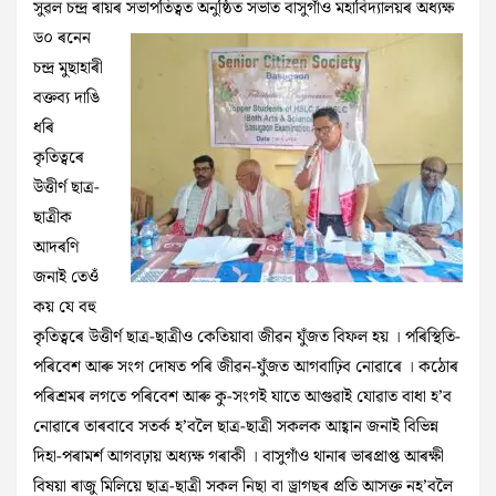
সুৱল চন্দ্ৰ ৰায়ৰ সভাপতিত্বত অনুষ্ঠিত সভাত বাসুগাঁও মহাবিদ্যালয়ৰ অধ্যক্ষ
ড০ ৰনেন
চন্দ্ৰ মুছাহাৰী
বক্তব্য দাঙি
ধৰি
কৃতিত্বৰে
উত্তীৰ্ণ ছাত্ৰ-
ছাত্ৰীক
আদৰণি
জনাই তেওঁ
কয় যে বহু
কৃতিত্বৰে উত্তীৰ্ণ ছাত্ৰ-ছাত্ৰীও কেতিয়াবা জীৱন যুঁজত বিফল হয় । পৰিস্থিতি-
পৰিবেশ আৰু সংগ দোষত পৰি জীৱন-যুঁজত আগবাঢ়িব নোৱাৰে । কঠোৰ
পৰিশ্ৰমৰ লগতে পৰিবেশ আৰু কু-সংগই যাতে আগুৱাই যোৱাত বাধা হ’ব
নোৱাৰে তাৰবাবে সতৰ্ক হ’বলৈ ছাত্ৰ-ছাত্ৰী সকলক আহ্বান জনাই বিভিন্ন
দিহা-পৰামৰ্শ আগবঢ়ায় অধ্যক্ষ গৰাকী । বাসুগাঁও থানাৰ ভাৰপ্ৰাপ্ত আৰক্ষী
বিষয়া ৰাজু মিলিয়ে ছাত্ৰ-ছাত্ৰী সকল নিছা বা ড্ৰাগছৰ
প্ৰতি আসক্ত নহ’বলৈ