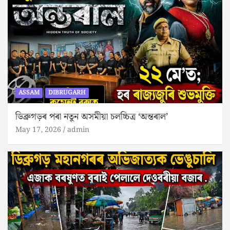
ASSAM
DIBRUGARH
ডিব্ৰুগড়ৰ পৰা নতুন অসমীয়া চলচ্চিত্ৰ ‘অন্তৰাল’
May 17, 2026
admin