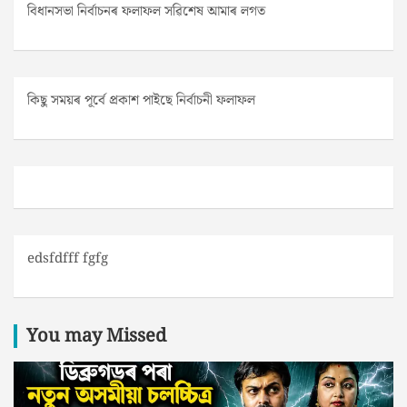
বিধানসভা নিৰ্বাচনৰ ফলাফল সৱিশেষ আমাৰ লগত
কিছু সময়ৰ পূৰ্বে প্ৰকাশ পাইছে নিৰ্বাচনী ফলাফল
edsfdfff fgfg
You may Missed