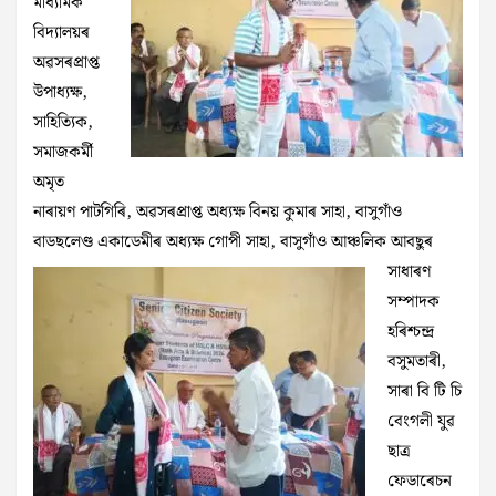
মাধ্যমিক
বিদ্যালয়ৰ
অৱসৰপ্ৰাপ্ত
উপাধ্যক্ষ,
সাহিত্যিক,
সমাজকৰ্মী
অমৃত
নাৰায়ণ পাটগিৰি, অৱসৰপ্ৰাপ্ত অধ্যক্ষ বিনয় কুমাৰ সাহা, বাসুগাঁও
বাডছলেণ্ড একাডেমীৰ অধ্যক্ষ গোপী সাহা,
বাসুগাঁও আঞ্চলিক আবছুৰ
সাধাৰণ
সম্পাদক
হৰিশ্চন্দ্ৰ
বসুমতাৰী,
সাৰা বি টি চি
বেংগলী যুৱ
ছাত্ৰ
ফেডাৰেচন