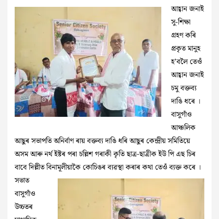
আহ্বান জনাই
সু-শিক্ষা
গ্ৰহণ কৰি
প্ৰকৃত মানুহ
হ’বলৈ তেওঁ
আহ্বান জনাই
চমু বক্তব্য
দাঙি ধৰে ।
বাসুগাঁও
আঞ্চলিক
আছুৰ সভাপতি অনিৰ্বাণ ৰায় বক্তব্য দাঙি ধৰি আছুৰ কেন্দ্ৰীয় সমিতিয়ে
অসম আৰু নৰ্থ ইষ্টৰ পৰা চল্লিশ গৰাকী কৃতি ছাত্ৰ-ছাত্ৰীক ইউ পি এছ চিৰ
বাবে দিল্লীত বিনামূলীয়াকৈ কোচিঙৰ ব্যৱস্থা কৰাৰ কথা
তেওঁ ব্যক্ত কৰে ।
সভাত
বাসুগাঁও
উচ্চতৰ