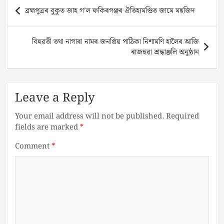
Post
ব্ৰহ্মপুত্ৰৰ বুকুত জাহ গ’ল ফকিৰগঞ্জৰ ঐতিহ্যমণ্ডিত জামে মছজিদ
navigation
বিহুৱতী তথা নাগাৰা নামৰ জনপ্ৰিয় পাঠিকা নিশামণি হালৈৰ আজি
ৰাজহুৱা শ্ৰদ্ধাঞ্জলি অনুষ্ঠান
Leave a Reply
Your email address will not be published.
Required
fields are marked
*
Comment
*