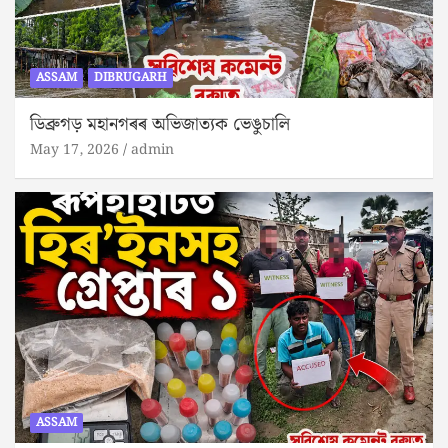
ASSAM
DIBRUGARH
ডিব্ৰুগড় মহানগৰৰ অভিজাত্যক ভেঙুচালি
May 17, 2026
admin
ASSAM