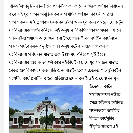
বিভিন্ন শিক্ষানুষ্ঠানৰ নির্বাচিত প্রতিনিধিসকলক লৈ ৰাজ্যিক পৰ্যায়ৰ নিৰ্বাচনৰ
বাবে এই যুৱ সংসদ অনুষ্ঠিত কৰাৰ প্রাথমিক পর্যায়ৰ নির্বাচনী প্রক্রিয়া
সম্পন্ন কৰাৰ দায়িত্ব ভাৰত চৰকাৰৰ ক্রীড়া আৰু যুব কল্যাণ মন্ত্রালয়ে কার্টুন
মহাবিদ্যালয়ক অর্পণ কৰিছে। এই অনুষ্ঠান ‘বিকশিত ভাৰত’ গঢ়াৰ লক্ষ্যৰে
সৰ্বভাৰতীয় পৰ্যায়ত আয়োজন কৰা হৈছে আৰু ই প্রধানমন্ত্রীৰ কাৰ্যালয়ৰ
প্রত্যক্ষ পর্যবেক্ষণত অনুষ্ঠিত হ’ব। অনুষ্ঠানটোৰ দায়িত্ব লাভ কৰাত
মহাবিদ্যালয় পৰিয়ালৰ মাজত এক উল্লাসময় পৰিৱেশ সৃষ্টি হৈছে।
মহাবিদ্যালয়ৰ অধ্যক্ষ ড° শশীকান্ত শইকীয়াই কয় যে যুৱ সমাজৰ মাজত
নেতৃত্ব গুণ বিকাশ, দক্ষতা বৃদ্ধি আৰু ৰাজনৈতিক সচেতনতা গঢ়ি তুলিবলৈ
সংসদীয় কার্য প্রণালীৰ বাস্তৱ অভিজ্ঞতা প্রদান কৰাই এই
আয়োজনৰ মূল
উদ্দেশ্য। কানৈ
মহাবিদ্যালয়ৰ ৰাষ্ট্ৰীয়
সেৱা আঁচনিৰ অধীনত
সফলভাবে ৰূপায়িত
বিভিন্ন কাৰ্যসূচীৰ
স্বীকৃতি স্বরূপে এই