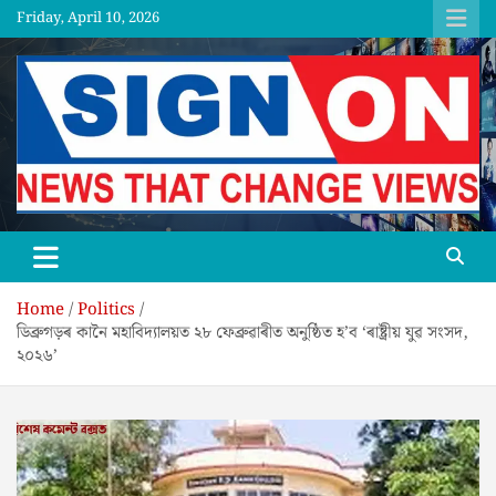
Skip
Friday, April 10, 2026
to
content
SGNON
Home
Politics
ডিব্ৰুগড়ৰ কানৈ মহাবিদ্যালয়ত ২৮ ফেব্ৰুৱাৰীত অনুষ্ঠিত হ’ব ‘ৰাষ্ট্ৰীয় যুৱ সংসদ,
২০২৬’