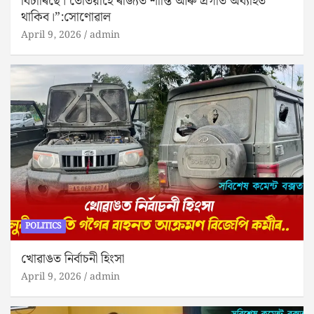
বিচাৰিছে। তেতিয়াহে ৰাজ্যত শান্তি আৰু প্ৰগতি অব্যাহত
থাকিব।”:সোণোৱাল
April 9, 2026
admin
POLITICS
খোৱাঙত নিৰ্বাচনী হিংসা
April 9, 2026
admin