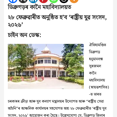
ডিব্ৰুগড়ৰ কানৈ মহাবিদ্যালয়ত
২৮ ফেব্ৰুৱাৰীত অনুষ্ঠিত হ’ব ‘ৰাষ্ট্ৰীয় যুৱ সংসদ,
২০২৬’
চাইন অন ডেস্ক:
ঐতিহ্যমণ্ডিত
ডিব্ৰুগড়
হনুমানবক্স
সুৰজমল
কানৈ
মহাবিদ্যালয়
(স্বায়ত্তশাসিত)
-ত ভাৰত
চৰকাৰৰ ক্রীড়া আৰু যুব কল্যাণ মন্ত্রালয়ৰ উদ্যোগত আৰু “ৰাষ্ট্ৰীয় সেৱা
আঁচনি”ৰ আঞ্চলিক কার্যালয়ৰ সহযোগত অহা ২৮ ফেব্ৰুৱাৰীত ‘ৰাষ্ট্ৰীয় যুব
সংসদ, ২০২৬’ আয়োজন কৰা হৈছে। উল্লেখযোগ্য যে, ডিব্ৰুগড় জিলাৰ