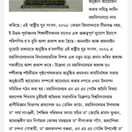
অনুষ্ঠান আয়োজন
কৰাৰ দায়িত্ব কার্টন
মহাবিদ্যালয়ে লাভ
কৰিছে। এই ‘ৰাষ্ট্ৰীয় যুব সংসদ, ২০২৬’ কেৱল জিলাখনতে সীমাবদ্ধ নহয়,
ই উত্তৰ-পূৰ্বাঞ্চলৰ শিক্ষার্থীসকলৰ বাবেও এক গুৰুত্বপূর্ণ সুযোগ হিচাপে
পৰিগণিত হ’ব বুলি আশা প্রকাশ কৰা হৈছে। অনলাইন আৰু অফলাইন
দুয়োটা মাধ্যমতে অনুষ্ঠিত হ’বলগীয়া এই ৰাষ্ট্ৰীয় যুৱ সংসদ, ২০২৬ এ
মহাবিদ্যালয়খনৰ বিদ্যালয়তনিক দিশত এক নতুন মাত্রা প্রদান কৰিব অধ্যক্ষ
গৰাকীয়ে আশা প্রকাশ কৰে। উল্লেখ্য যে মহাবিদ্যালয়ৰ অধ্যক্ষ ড০
শশীকান্ত শইকীয়াৰ পৃষ্ঠপোষকতাত অনুষ্ঠিত প্রথমখন কার্যনির্বাহক সভাত
অনুষ্ঠানটি আয়োজন সম্পর্কে আলোচনা কৰাৰ লগতে এখন উদ্যাপন
সমিতিও গঠন কৰা হয়। মহাবিদ্যালয়ৰ এন এচ এচ গোটৰ আঁচনি বিষয়া
অধ্যাপক শিবনাথ চুতীয়াই আঁতধৰা সভাখনিত ডিব্রুগড় বিশ্ববিদ্যালয়ৰ
প্রাণীবিজ্ঞান বিভাগৰ প্রাধ্যাপক ড০ ডেভিদ কার্ডং, মহাবিদ্যালয়ৰ উপাধ্যক্ষ
ড” পার্থ গাংগুলী, শৈক্ষিক পৰিষদৰ সদস্য সচিব ড° জ্যোতি প্রসাদ ফুকন,
আভ্যন্তৰীণ মান নির্ণায়ক কোষৰ সমন্বয়ক ড° দীপংকজ গগৈ, অধ্যাপিকা
ড° চন্দনা গোস্বামী, ড° অলকানন্দা বৰুৱা, এন এচ এচ গোটৰ উপদেষ্টা ড°