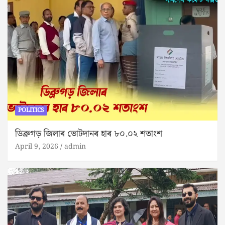
POLITICS
ডিব্ৰুগড় জিলাৰ ভোটদানৰ হাৰ ৮০.০২ শতাংশ
April 9, 2026
admin