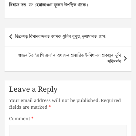
বিৰাজ দত্ত, ড° হেমাকাঞ্চন ফুকন উপস্থিত থাকে।
Post
ডিব্ৰুগড় বিমানবন্দৰত ব্যাপক ধূলিৰ ধুমুহা,দৃশ্যমানতা হ্ৰাস!
navigation
গুজৰাটত ‘এ পি এল’ ৰ অধ্যক্ষৰ প্ৰস্তাৱিত ই-মিথানল প্ৰকল্পৰ ভূমি
পৰিদৰ্শন
Leave a Reply
Your email address will not be published.
Required
fields are marked
*
Comment
*