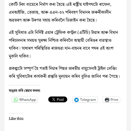
কোটি টকা ব্যয়েৰে নিৰ্মাণ কৰা হৈছে।এই ৰাষ্ট্ৰীয় ঘাইপথটো ৰাফেল,
এমআইজি, তেজাছ, আৰু এএন-৩২ পৰিবহণ বিমানৰ জৰুৰীকালীন
অৱতৰণ আৰু উৰণত সহায় কৰিবলৈ ডিজাইন কৰা হৈছে।
এই সুবিধাত এটা নিৰ্দিষ্ট এয়াৰ ট্ৰেফিক কণ্ট্ৰল (এটিচি) টাৱাৰ আৰু বিমান
পৰিচালনাৰ সময়ত সুৰক্ষা নিশ্চিত কৰিবলৈ অস্থায়ী বেৰিঙৰ ব্যৱস্থাও
থাকিব। সাধাৰণ পৰিস্থিতিত ৰাজহুৱা যান-বাহনৰ বাবে পথৰ এই অংশ
মুকলি থাকিব।
প্ৰকল্পটো সম্পূৰ্ণ হৈ গতাই দিয়াৰ পিছত ভাৰতীয় বায়ুসেনাই ট্ৰাইল লেণ্ডিং
কৰি সুবিধাটোৰ কাৰ্যকৰী প্ৰস্তুতি মূল্যায়ন কৰিব বুলিও জানিব পৰা গৈছে।
অনুগ্ৰহ কৰি শ্বেয়াৰ কৰকঃ
WhatsApp
Telegram
Print
Like this: