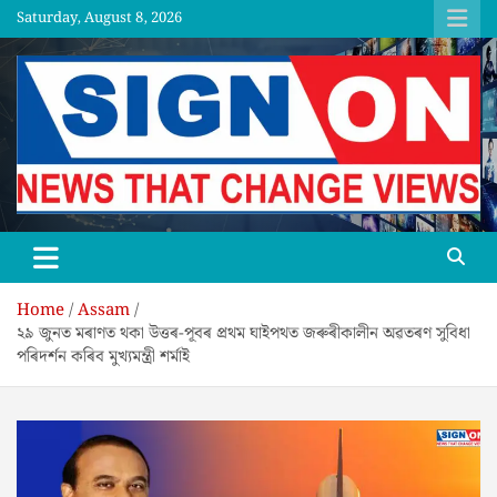
Skip
Saturday, August 8, 2026
to
content
SGNON
Home
Assam
২৯ জুনত মৰাণত থকা উত্তৰ-পূবৰ প্ৰথম ঘাইপথত জৰুৰীকালীন অৱতৰণ সুবিধা
পৰিদৰ্শন কৰিব মুখ্যমন্ত্ৰী শৰ্মাই