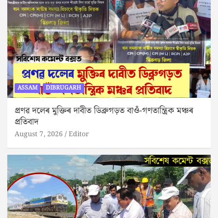
ASSAM
DIBRUGARH
প্ৰণৱ দলেৰ মুক্তিৰ দাবীত ডিব্ৰুগড়ত বাওঁ-গণতান্ত্ৰিক মঞ্চৰ
প্ৰতিবাদ
August 7, 2026
Editor