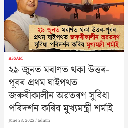
ASSAM
২৯ জুনত মৰাণত থকা উত্তৰ-
পূবৰ প্ৰথম ঘাইপথত
জৰুৰীকালীন অৱতৰণ সুবিধা
পৰিদৰ্শন কৰিব মুখ্যমন্ত্ৰী শৰ্মাই
June 28, 2025
admin