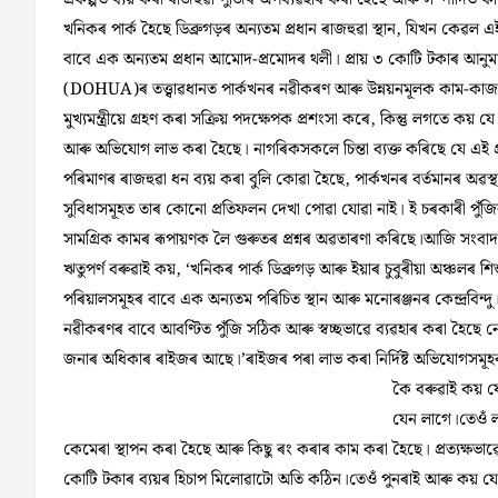
খনিকৰ পাৰ্ক হৈছে ডিব্ৰুগড়ৰ অন্যতম প্ৰধান ৰাজহুৱা স্থান, যিখন কেৱল 
বাবে এক অন্যতম প্ৰধান আমোদ-প্ৰমোদৰ থলী। প্ৰায় ৩ কোটি টকাৰ আনুমানিক
(DOHUA)ৰ তত্ত্বাৱধানত পাৰ্কখনৰ নৱীকৰণ আৰু উন্নয়নমূলক কাম-কাজ
মুখ্যমন্ত্ৰীয়ে গ্ৰহণ কৰা সক্ৰিয় পদক্ষেপক প্ৰশংসা কৰে, কিন্তু লগতে কয়
আৰু অভিযোগ লাভ কৰা হৈছে। নাগৰিকসকলে চিন্তা ব্যক্ত কৰিছে যে এই প্ৰ
পৰিমাণৰ ৰাজহুৱা ধন ব্যয় কৰা বুলি কোৱা হৈছে, পাৰ্কখনৰ বৰ্তমানৰ অৱস্
সুবিধাসমূহত তাৰ কোনো প্ৰতিফলন দেখা পোৱা যোৱা নাই। ই চৰকাৰী পুঁজি
সামগ্ৰিক কামৰ ৰূপায়ণক লৈ গুৰুতৰ প্ৰশ্নৰ অৱতাৰণা কৰিছে।আজি সংবা
ঋতুপৰ্ণ বৰুৱাই কয়, ‘খনিকৰ পাৰ্ক ডিব্ৰুগড় আৰু ইয়াৰ চুবুৰীয়া অঞ্চলৰ শি
পৰিয়ালসমূহৰ বাবে এক অন্যতম পৰিচিত স্থান আৰু মনোৰঞ্জনৰ কেন্দ্ৰবিন্দু।
নৱীকৰণৰ বাবে আবণ্টিত পুঁজি সঠিক আৰু স্বচ্ছভাৱে ব্যৱহাৰ কৰা হৈছে নে
জনাৰ অধিকাৰ ৰাইজৰ আছে।’ৰাইজৰ পৰা লাভ কৰা নিৰ্দিষ্ট অভিযোগসমূহৰ
কৈ বৰুৱাই কয় য
যেন লাগে।তেওঁ 
কেমেৰা স্থাপন কৰা হৈছে আৰু কিছু ৰং কৰাৰ কাম কৰা হৈছে। প্ৰত্যক্ষভা
কোটি টকাৰ ব্যয়ৰ হিচাপ মিলোৱাটো অতি কঠিন।তেওঁ পুনৰাই আৰু কয় যে