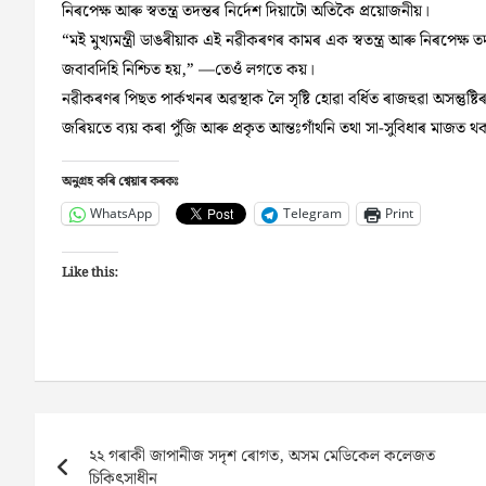
নিৰপেক্ষ আৰু স্বতন্ত্ৰ তদন্তৰ নিৰ্দেশ দিয়াটো অতিকৈ প্ৰয়োজনীয়।
“মই মুখ্যমন্ত্ৰী ডাঙৰীয়াক এই নৱীকৰণৰ কামৰ এক স্বতন্ত্ৰ আৰু নিৰপেক
জবাবদিহি নিশ্চিত হয়,” —তেওঁ লগতে কয়।
নৱীকৰণৰ পিছত পাৰ্কখনৰ অৱস্থাক লৈ সৃষ্টি হোৱা বৰ্ধিত ৰাজহুৱা অসন্তুষ্টি
জৰিয়তে ব্যয় কৰা পুঁজি আৰু প্ৰকৃত আন্তঃগাঁথনি তথা সা-সুবিধাৰ মাজত থক
অনুগ্ৰহ কৰি শ্বেয়াৰ কৰকঃ
WhatsApp
Telegram
Print
Like this:
Post
২২ গৰাকী জাপানীজ সদৃশ ৰোগত, অসম মেডিকেল কলেজত
navigation
চিকিৎসাধীন