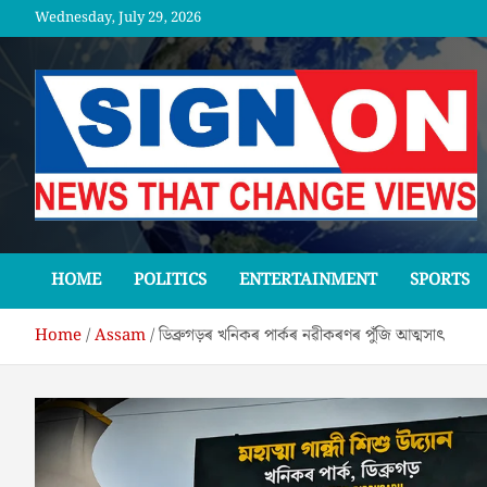
Skip
Wednesday, July 29, 2026
to
content
SGNON
HOME
POLITICS
ENTERTAINMENT
SPORTS
Home
Assam
ডিব্ৰুগড়ৰ খনিকৰ পাৰ্কৰ নৱীকৰণৰ পুঁজি আত্মসাৎ