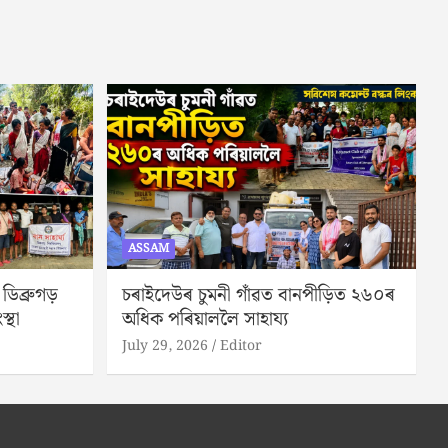
ASSAM
িব্ৰুগড়
চৰাইদেউৰ চুমনী গাঁৱত বানপীড়িত ২৬০ৰ
স্থা
অধিক পৰিয়াললৈ সাহায্য
July 29, 2026
Editor