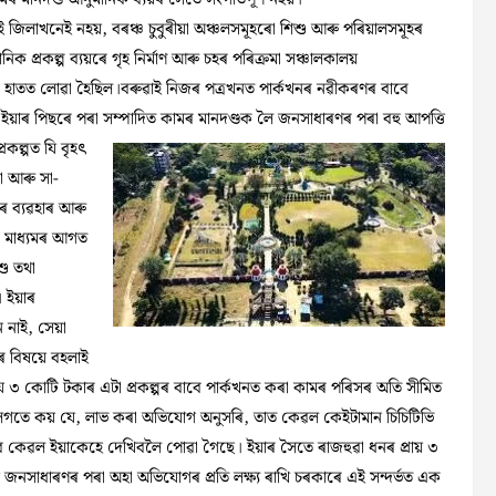
এই জিলাখনেই নহয়, বৰঞ্চ চুবুৰীয়া অঞ্চলসমূহৰো শিশু আৰু পৰিয়ালসমূহৰ
 প্ৰকল্প ব্যয়ৰে গৃহ নিৰ্মাণ আৰু চহৰ পৰিক্ৰমা সঞ্চালকালয়
 হাতত লোৱা হৈছিল।বৰুৱাই নিজৰ পত্ৰখনত পাৰ্কখনৰ নৱীকৰণৰ বাবে
 যে ইয়াৰ পিছৰে পৰা সম্পাদিত কামৰ
মানদণ্ডক লৈ জনসাধাৰণৰ পৰা বহু আপত্তি
কল্পত যি বৃহৎ
থা আৰু সা-
ৰ ব্যৱহাৰ আৰু
দ মাধ্যমৰ আগত
শু তথা
 ইয়াৰ
 নাই, সেয়া
 বিষয়ে বহলাই
ে ৩ কোটি টকাৰ এটা প্ৰকল্পৰ বাবে পাৰ্কখনত কৰা কামৰ পৰিসৰ অতি সীমিত
লগতে কয় যে, লাভ কৰা অভিযোগ অনুসৰি, তাত কেৱল কেইটামান চিচিটিভি
ৱে কেৱল ইয়াকেহে দেখিবলৈ পোৱা গৈছে। ইয়াৰ সৈতে ৰাজহুৱা ধনৰ প্ৰায় ৩
 জনসাধাৰণৰ পৰা অহা অভিযোগৰ প্ৰতি লক্ষ্য ৰাখি চৰকাৰে এই সন্দৰ্ভত এক