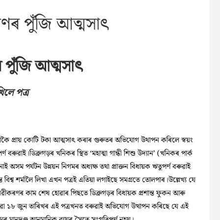
ৰণৰ পুঁজি আত্মসাৎ
 পুঁজি আত্মসাৎ
খিলে পত্ৰ
কৰাকৈ প্ৰায় কোটি টকা আত্মসাৎ কৰাৰ গুৰুতৰ অভিযোগ উথাপন কৰিলে স্বয়ং
 বৰুৱাই।ডিব্ৰুগড়ৰ খনিকৰ স্থিত ‘মহাত্মা গান্ধী শিশু উদ্যান’ (খনিকৰ পাৰ্ক
 অসম পৰ্যটন উন্নয়ন নিগমৰ অধ্যক্ষ তথা প্ৰাক্তন বিধায়ক ঋতুপৰ্ণ
বৰুৱাই
হিমন্ত বিশ্ব শৰ্মালৈ লিখা এখন পত্ৰই এতিয়া লগাইছে সমগ্ৰতে তোলপাৰ।উল্লেখ্য যে
 নৱীকৰণৰ কাম শেষ হোৱাৰ পিছতে ডিব্ৰুগড়ৰ বিধায়ক প্ৰশান্ত ফুকন আৰু
োৱা ১৮ জুন তাৰিখৰ এই পত্ৰখনত বৰুৱাই অভিযোগ উত্থাপন কৰিছে যে এই
মৰ মানদণ্ড আনুমানিক ব্যয়ৰ সৈতে সংগতিপূৰ্ণ নহয়।