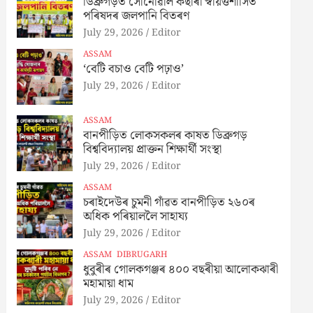
ডিব্ৰুগড়ত সোনোৱাল কছাৰী স্বায়ত্তশাসিত
পৰিষদৰ জলপানি বিতৰণ
July 29, 2026
Editor
ASSAM
‘বেটি বচাও বেটি পঢ়াও’
July 29, 2026
Editor
ASSAM
বানপীড়িত লোকসকলৰ কাষত ডিব্ৰুগড়
বিশ্ববিদ্যালয় প্ৰাক্তন শিক্ষাৰ্থী সংস্থা
July 29, 2026
Editor
ASSAM
চৰাইদেউৰ চুমনী গাঁৱত বানপীড়িত ২৬০ৰ
অধিক পৰিয়াললৈ সাহায্য
July 29, 2026
Editor
ASSAM
DIBRUGARH
ধুবুৰীৰ গোলকগঞ্জৰ ৪০০ বছৰীয়া আলোকঝাৰী
মহামায়া ধাম
July 29, 2026
Editor