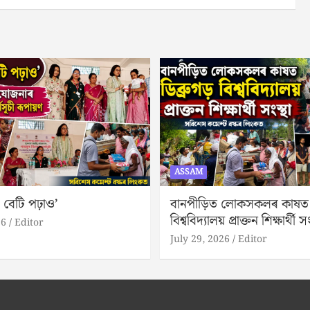
ASSAM
 বেটি পঢ়াও’
বানপীড়িত লোকসকলৰ কাষত ড
বিশ্ববিদ্যালয় প্ৰাক্তন শিক্ষাৰ্থী সং
26
Editor
July 29, 2026
Editor