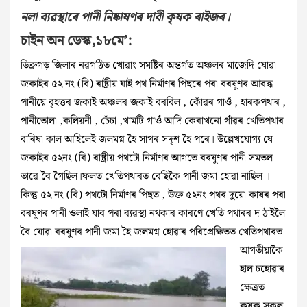
নলা ব্যৱস্থাৰে পানী নিষ্কাষণৰ দাবী কৃষক ৰাইজৰ।
চাইন অন ডেস্ক,১৮মে’:
ডিব্ৰুগড় জিলাৰ নৱগঠিত খোৱাং সমষ্টিৰ অন্তৰ্গত অঞ্চলৰ মাজেদি যোৱা
জকাইৰ ৫২ নং (বি) ৰাষ্ট্ৰীয় ঘাই পথ নিৰ্মাণৰ পিছৰে পৰা বৰষুণৰ আবদ্ধ
পানীয়ে বৃহত্তৰ জকাই অঞ্চলৰ জকাই বৰবিল , কোঁৱৰ গাওঁ , হাৰকপথাৰ ,
পানীতোলা ,কলিয়নী , চেঁচা ,খামটি গাওঁ আদি কেবাখনো গাঁৱৰ খেতিপথাৰ
বাৰিষা কাল আহিলেই জলমগ্ন হৈ সাগৰ সদৃশ হৈ পৰে। উল্লেখযোগ্য যে
জকাইৰ ৫২নং (বি) ৰাষ্ট্ৰীয় পথটো নিৰ্মাণৰ আগতে বৰষুণৰ পানী সমতল
ভাৱে বৈ গৈছিল।ফলত খেতিপথাৰত বেছিকৈ পানী জমা হোৱা নাছিল ।
কিন্তু ৫২ নং (বি) পথটো নিৰ্মাণৰ পিছত , উক্ত ৫২নং পথৰ দুয়ো কাষৰ পৰা
বৰষুণৰ পানী ওলাই যাব পৰা ব্যৱস্থা নথকাৰ কাৰণে খেতি পথাৰৰ দ ঠাইলৈ
বৈ যোৱা বৰষুণৰ পানী জমা হৈ
জলমগ্ন হোৱাৰ পৰিপ্ৰেক্ষিতত খেতিপথাৰত
আগতীয়াকৈ
হাল চহোৱাৰ
ক্ষেত্ৰত
কৃষক সকল