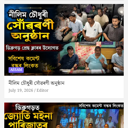
ASSAM
নীলিম চৌধুৰী সোঁৱৰণী অনুষ্ঠান
July 19, 2026
Editor