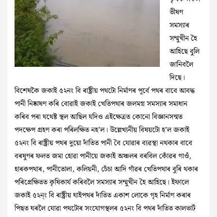
ভীষণ
সমস্যাৰ
সম্মুখীন হৈ
আহিছে বুলি
জানিবলৈ
দিছে।
বিশেষকৈ জকাই ৫২নং বি ৰাষ্ট্ৰীয় পথটো নিৰ্মাণৰ পূৰ্বে পথৰ বাবে আবদ্ধ
পানী নিষ্কাষণ কৰি বোৱাই জকাই খেতিপথাৰ জলমগ্ন সমস্যাৰ সমাধান
কৰিব পৰা যথেষ্ট স্থল আছিল যদিও এইক্ষেত্ৰত কোনো বিজ্ঞানসন্মত
পদক্ষেপ গ্ৰহণ কৰা পৰিলক্ষিত নহ’ল। উল্লেখ্যনীয় বিষয়টো হ’ল জকাই
৫২নং বি ৰাষ্ট্ৰীয় পথৰ দুয়ো দাঁতিত পানী বৈ যোৱাৰ ব্যৱস্থা নথকাৰ বাবে
বৰষুণৰ ফলত জমা হোৱা পানীয়ে জকাই অঞ্চলৰ বৰবিল কোঁৱৰ গাওঁ,
হাৰকপথাৰ, পানীতোলা, কলিয়নী, চেঁচা আদি গাঁৱৰ খেতিপথাৰ বুৰি থকাৰ
পৰিপ্ৰেক্ষিতত কৃষিকাৰ্য কৰিবলৈ সমস্যাৰ সম্মুখীন হৈ আহিছে। ইফালে
জকাই ৫২ন্ং বি ৰাষ্ট্ৰীয় ঘাইপথৰ দাঁতিত একাশ লোকে গৃহ নিৰ্মাণ কৰাৰ
পিছত ঘৰলৈ যোৱা পথটোৰ সংযোগস্থলৰ ৫২নং বি পথৰ দাঁতিত কালভাৰ্ট