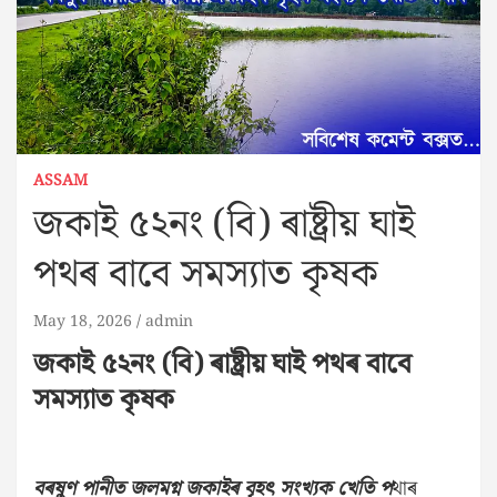
ASSAM
জকাই ৫২নং (বি) ৰাষ্ট্ৰীয় ঘাই
পথৰ বাবে সমস্যাত কৃষক
May 18, 2026
admin
জকাই ৫২নং (বি) ৰাষ্ট্ৰীয় ঘাই পথৰ বাবে
সমস্যাত কৃষক
বৰষুণ পানীত জলমগ্ন জকাইৰ বৃহৎ সংখ্যক খেতি প
থাৰ