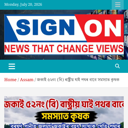
Skip
Monday, July 20, 2026
to
content
SGNON
Home
Assam
জকাই ৫২নং (বি) ৰাষ্ট্ৰীয় ঘাই পথৰ বাবে সমস্যাত কৃষক