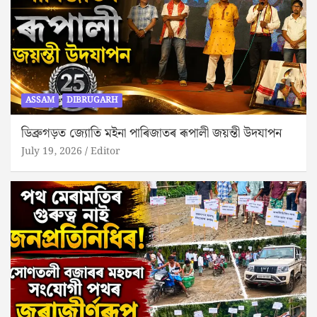
ASSAM
DIBRUGARH
ডিব্ৰুগড়ত জ্যোতি মইনা পাৰিজাতৰ ৰূপালী জয়ন্তী উদযাপন
July 19, 2026
Editor