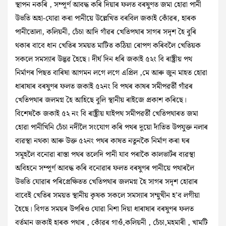
স্থাপন নকৰি , সম্পূৰ্ণ আবদ্ধ কৰি দিয়াৰ ফলত বৰষুণত জমা হোৱা পানী
উভতি অহা-যোৱা কৰা পানীয়ে উল্লেখিত বৰবিল জকাই কোঁৱৰ, হাৰক
পানীতোলা, কলিয়নী, চেঁচা আদি গাঁৱৰ খেতিপথাৰ সাগৰ সদৃশ হৈ বুৰি
থকাৰ বাবে ধান খেতিৰ সময়ত মাটিত কঠিয়া ৰোপণ কৰিবলৈ খেতিয়ক
সকলে সমস্যাৰ উদ্ভৱ হৈছে। দীৰ্ঘ দিন ধৰি জকাই ৫২ং বি ৰাষ্ট্ৰীয় পথ
নিৰ্মাণৰ পিছত বাৰিষা আগমন লগে লগে এপ্ৰিল ,মে আৰু জুন মাহত হোৱা
ধাৰাষাৰ বৰষুণৰ ফলত জকাই ৫২নং বি পথৰ কাষৰ সমীপৱৰ্তী গাঁৱৰ
খেতিপথাৰ জলমগ্ন হৈ আহিছে বুলি স্থানীয় ৰাইজে প্ৰকাশ কৰিছে।
বিশেষকৈ জকাই ৫২ নং বি ৰাষ্ট্ৰীয় ঘাইপথ সমীপৱৰ্তী খেতিপথাৰত জমা
হোৱা পানীখিনি চেঁচা নদীলৈ সংযোগ কৰি পথৰ দুয়ো দাঁতিত উপযুক্ত নলাৰ
ব্যৱস্থা নথকা আৰু উক্ত ৫২নং পথৰ কাষত নতুনকৈ নিৰ্মাণ কৰা ঘৰ
সমূহলৈ বনোৱা ৰাস্তা পথৰ তলেদি পানী যাব পৰাকৈ কালভাৰ্টৰ ব্যৱস্থা
অবিহনে সম্পূৰ্ণ আবদ্ধ কৰি বনোৱাৰ ফলত বৰষুণৰ পানীয়ে পথাৰলৈ
উভতি যোৱাৰ পৰিপ্ৰেক্ষিতত খেতিপথাৰ জলমগ্ন হৈ সাগৰ সদৃশ হোৱাৰ
বাবেই খেতিৰ সময়ত স্থানীয় কৃষক সকলে সমস্যাৰ সম্মুখীন হ’ব লগীয়া
হৈছে। বিগত সময়ৰ উপৰিও যোৱা নিশা দিয়া ধাৰাষাৰ বৰষুণৰ ফলত
বৰ্তমান জকাই হাৰক পথাৰ , কোঁৱৰ গাওঁ,কলিয়নী , চেঁচা,মহমাৰী , খামটি