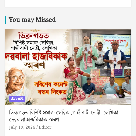
You may Missed
ASSAM
ডিব্ৰুগড়ত বিশিষ্ট সমাজ সেৱিকা,গান্ধীবাদী নেত্ৰী, লেখিকা
দেৱবালা হাজৰিকাক স্মৰণ
July 19, 2026
Editor