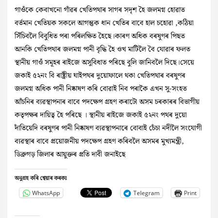
গাওঁকে কেবাখনো গাঁৱৰ খেতিপথাৰ সাগৰ সদৃশ হৈ জলমগ্ন হোৱাত
বৰ্তমান খেতিয়ক সকলে আগন্তুক ধান খেতিৰ বাবে হাল চহোৱা ,কঠিয়া
সিঁচিবলৈ বিবুধিত পৰা পৰিলক্ষিত হৈছে।কাৰণ অধিক বৰষুণৰ পিছত
আনকি খেতিপথাৰ জলমগ্ন পানী বৃদ্ধি হৈ ওখ মাটিলৈ বৈ যোৱাৰ ফলত
স্থানীয় গাওঁ সমূহৰ ৰাইজে অসুবিধাত পৰিছে বুলি জানিবলৈ দিছে।সেয়ে
জকাই ৫২নং বি ৰাষ্ট্ৰীয় ঘাইপথৰ দুয়োফালে থকা খেতিপথাৰ বৰষুণৰ
জলমগ্ন অধিক পানী নিষ্কাষণ কৰি বোৱাই নিব পৰাকৈ এখন সু-সংহত
আঁচনিৰ ব্যৱস্থাপনাৰ বাবে পদক্ষেপ গ্ৰহণ কৰাটো অসম চৰকাৰৰ বিভাগীয়
কতৃপক্ষৰ দায়িত্ব হৈ পৰিছে । স্থানীয় ৰাইজে জকাই ৫২নং পথৰ দুয়ো
দাঁতিয়েদি বৰষুণৰ পানী নিষ্কাষণ ব্যৱস্থাপনাৰে বোবাই চেঁচা নদীলৈ সংযোগী
ব্যৱস্থাৰ বাবে প্ৰয়োজনীয় পদক্ষেপ গ্ৰহণ কৰিবলৈ অসমৰ মুখ্যমন্ত্ৰী,
ডিব্ৰুগড় জিলাৰ আয়ুক্তৰ প্ৰতি দাবী জনাইছে
অনুগ্ৰহ কৰি শ্বেয়াৰ কৰকঃ
WhatsApp
Telegram
Print