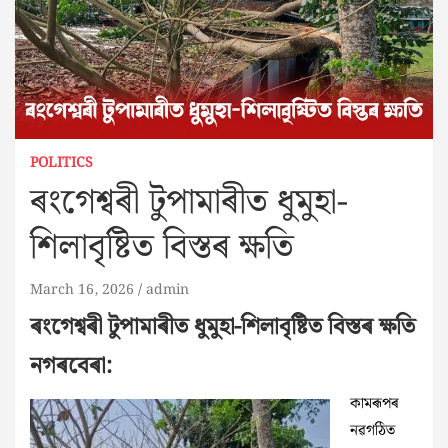
POLITICS
ৰংগেশ্বৰী টুপামাৰীত ধুমুহা-
শিলাবৃষ্টিত বিস্তৰ ক্ষতি
March 16, 2026
admin
ৰংগেশ্বৰী টুপামাৰীত ধুমুহা-শিলাবৃষ্টিত বিস্তৰ ক্ষতি
নগৰবেৰা:
কামৰূপৰ
নৱগঠিত