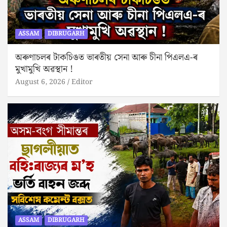
ASSAM
DIBRUGARH
অৰুণাচলৰ টাকচিঙত ভাৰতীয় সেনা আৰু চীনা পিএলএ-ৰ
মুখামুখি অৱস্থান !
August 6, 2026
Editor
ASSAM
DIBRUGARH