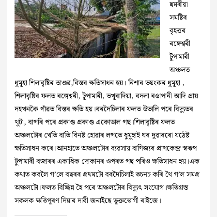
ছমৰীয়া
সমষ্টিৰ
বৃহত্তৰ
ৰঙ্গেশ্বৰী
টুপামাৰী
অঞ্চলত
ধুমুহা শিলাবৃষ্টিৰ তাণ্ডৱ,বিস্তৰ ক্ষতিসাধন হয়। নিশাৰ ভয়ংকৰ ধুমুহা ,
শিলাবৃষ্টিৰ ফলত ৰঙ্গেশ্বৰী, টুপামাৰী, ভখুৰাদিয়া, বদলা ৰঙাপানী আদি প্ৰায়
দহখনকৈ গাঁৱত বিস্তৰ ক্ষতি হয়।বৰদৈচিলাৰ ফলত উভালি পৰে বিদ্যুতৰ
খুটা, বাগৰি পৰে প্ৰকাণ্ড প্ৰকাণ্ড একোডাল গছ।শিলাবৃষ্টিৰ ফলত
অঞ্চলটোৰ খেতি বাতি বিনষ্ট হোৱাৰ লগতে ধুমুহাই ঘৰ দুৱাৰৰো যঠেষ্ট
ক্ষতিসাধন কৰে।আনহাতে অঞ্চলটোৰ ব্যৱসায় বাণিজ্যৰ প্ৰাণকেন্দ্ৰ স্বৰূপ
টুপামাৰী বজাৰৰ একাধিক দোকানৰ ওপৰত গছ পৰিও ক্ষতিসাধন হয়।এক
কথাত কবলৈ গ’লে বছৰৰ প্ৰথমটো বৰদৈচিলাই তচনচ কৰি থৈ গ’ল সমগ্ৰ
অঞ্চলটো।ফলত বিচ্ছিন্ন হৈ পৰে অঞ্চলটোৰ বিদ্যুৎ সংযোগ।ক্ষতিগ্ৰস্ত
সকলক ক্ষতিপূৰণ দিয়াৰ দাবী জনাইছে ভূক্তভোগী ৰাইজে।