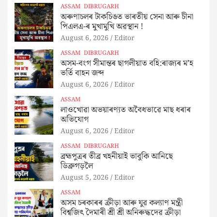
ASSAM
DIBRUGARH
অৰুণাচলৰ টাকচিঙত ভাৰতীয় সেনা আৰু চীনা
পিএলএ-ৰ মুখামুখি অৱস্থান !
August 6, 2026
Editor
ASSAM
DIBRUGARH
অসম-বংগ সীমান্তৰ ছাগলীয়াত বহি:ৰাজ্যৰ ম’হ
ভৰ্তি বাহন জব্দ
August 6, 2026
Editor
ASSAM
লাওখোৱা অভয়াৰণ্যত অবৈধভাৱে মাছ ধৰাৰ
অভিযোগ
August 6, 2026
Editor
ASSAM
DIBRUGARH
ব্ৰহ্মপুত্ৰৰ তীব্ৰ খহনীয়াই ভাবুকি আনিছে
ডিব্ৰুগড়লৈ
August 5, 2026
Editor
ASSAM
অসম চৰকাৰৰ ক্ৰীড়া আৰু যুৱ কল্যাণ মন্ত্ৰী
বিশ্বজিৎ দৈমাৰী শ্ৰী শ্ৰী অনিৰুদ্ধদেৱ ক্ৰীড়া