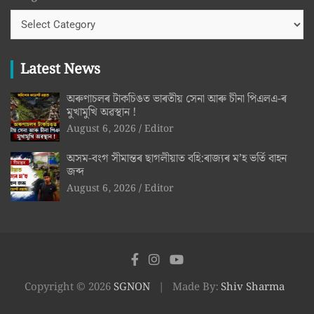
Latest News
অৰুণাচলৰ টাকচিঙত ভাৰতীয় সেনা আৰু চীনা পিএলএ-ৰ
মুখামুখি অৱস্থান !
August 6, 2026
Editor
অসম-বংগ সীমান্তৰ ছাগলীয়াত বহি:ৰাজ্যৰ ম’হ ভৰ্তি বাহন
জব্দ
August 6, 2026
Editor
Copyright © 2026
SGNON
Made By:
Shiv Sharma