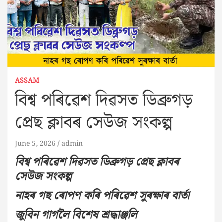
ASSAM
বিশ্ব পৰিৱেশ দিৱসত ডিব্ৰুগড়
প্ৰেছ ক্লাবৰ সেউজ সংকল্প
June 5, 2026
admin
বিশ্ব পৰিৱেশ দিৱসত ডিব্ৰুগড় প্ৰেছ ক্লাবৰ
সেউজ সংকল্প
নাহৰ গছ ৰোপণ কৰি পৰিৱেশ সুৰক্ষাৰ বাৰ্তা
জুবিন গাৰ্গলৈ বিশেষ শ্ৰদ্ধাঞ্জলি