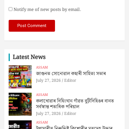
Notify me of new posts by email.
Latest News
ASSAM
জাগুনত সোনোৱাল কছাৰী সাহিত্য সভাৰ
July 27, 2026
Editor
ASSAM
কলাখোৱাৰ দিহিংথান গাঁৱত বুঢ়ীদিহিঙৰ বানত
সৰ্বস্বান্ত শতাধিক পৰিয়াল
July 27, 2026
Editor
ASSAM
টুপামাৰীত নিৰুদ্দিষ্ট কিশোৰীৰ মৃতদেহ উদ্ধাৰ