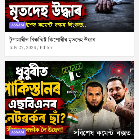
ASSAM
টুপামাৰীত নিৰুদ্দিষ্ট কিশোৰীৰ মৃতদেহ উদ্ধাৰ
July 27, 2026
Editor
ASSAM