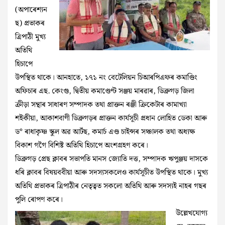
(অপাৰেশ্যন
ছ) প্ৰভাকৰ
ত্ৰিপাঠী মুখ্য
অতিথি
হিচাপে
উপস্থিত থাকে। আনহাতে, ১৭১ নং বেটেলিয়ন চিআৰপিএফৰ কমাণ্ডিং
অফিচাৰ এছ. কেংগু, দ্বিতীয় কমাণ্ডেণ্ট সঞ্জয় মাৰৱাৰ, ডিব্ৰুগড় জিলা
ক্ৰীড়া সন্থাৰ সাধাৰণ সম্পাদক তথা প্ৰাক্তন ৰঞ্জী ক্ৰিকেটাৰ কামাখ্যা
শইকীয়া, আকাশবাণী ডিব্ৰুগড়ৰ প্ৰাক্তন কাৰ্যসূচী প্ৰধান লোহিত ডেকা আৰু
ড° ৰাধাকৃষ্ণ স্কুল অৱ আৰ্টছ, কমাৰ্চ এণ্ড চাইন্সৰ সঞ্চালক তথা অধ্যক্ষ
বিকাশ গগৈ বিশিষ্ট অতিথি হিচাপে অংশগ্ৰহণ কৰে।
ডিব্ৰুগড় প্ৰেছ ক্লাবৰ সভাপতি মানস জ্যোতি দত্ত, সম্পাদক ঋপুঞ্জয় দাসকে
ধৰি ক্লাবৰ বিষয়ববীয়া আৰু সদস্যসকলেও কাৰ্যসূচীত উপস্থিত থাকে। মুখ্য
অতিথি প্ৰভাকৰ ত্ৰিপাঠীৰ নেতৃত্বত সকলো অতিথি আৰু সদস্যই নাহৰ গছৰ
পুলি ৰোপণ কৰে।
উল্লেখযোগ্য