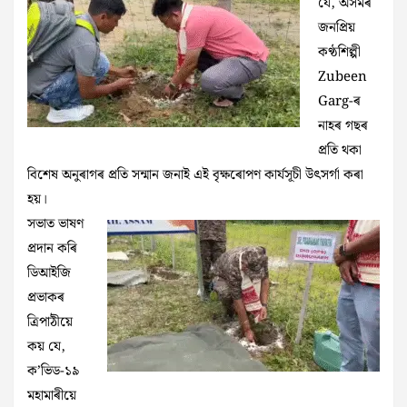
যে, অসমৰ
জনপ্ৰিয়
কণ্ঠশিল্পী
Zubeen
Garg-ৰ
নাহৰ গছৰ
প্ৰতি থকা
বিশেষ অনুৰাগৰ প্ৰতি সন্মান জনাই এই বৃক্ষৰোপণ কাৰ্যসূচী উৎসৰ্গা কৰা
হয়।
সভাত ভাষণ
প্ৰদান কৰি
ডিআইজি
প্ৰভাকৰ
ত্ৰিপাঠীয়ে
কয় যে,
ক’ভিড-১৯
মহামাৰীয়ে