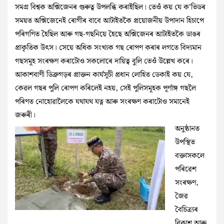
সমগ্ৰ বিশ্বক অক্সিজেনৰ গুৰুত্ব উপলব্ধি কৰাইছিল। তেওঁ কয় যে ক’ভিডৰ
সময়ত অক্সিজেনেই ৰোগীৰ বাবে আটাইতকৈ প্ৰয়োজনীয় উপাদান হিচাপে
পৰিগণিত হৈছিল আৰু গছ-গছনিয়ে হৈছে অক্সিজেনৰ আটাইতকৈ ডাঙৰ
প্ৰাকৃতিক উৎস। সেয়ে অধিক সংখ্যক গছ ৰোপণ কৰাৰ লগতে বিদ্যমান
গছসমূহ সংৰক্ষণ কৰাটোও সকলোৰে দায়িত্ব বুলি তেওঁ উল্লেখ কৰে।
আকাশবাণী ডিব্ৰুগড়ৰ প্ৰাক্তন কাৰ্যসূচী প্ৰধান লোহিত ডেকাই কয় যে,
কেৱল গছৰ পুলি ৰোপণ কৰিলেই নহয়, সেই পুলিসমূহক পূৰ্ণাঙ্গ গছলৈ
পৰিণত নোহোৱালৈকে যথাযথ যত্ন আৰু সংৰক্ষণ কৰাটোও সমানেই
জৰুৰী।
অনুষ্ঠানত
উপস্থিত
বক্তাসকলে
পৰিৱেশ
সংৰক্ষণ,
জৈৱ
বৈচিত্ৰ্যৰ
বিকাশ আৰু