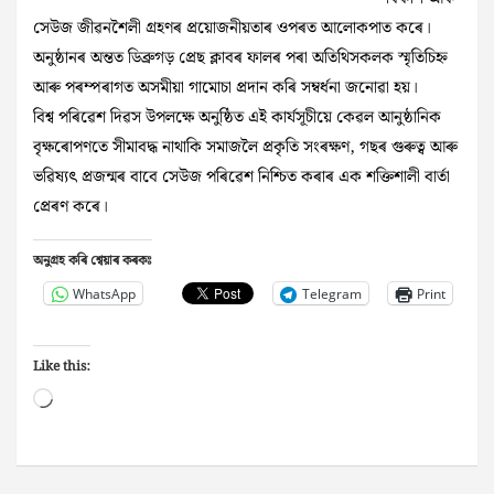
সেউজ জীৱনশৈলী গ্ৰহণৰ প্ৰয়োজনীয়তাৰ ওপৰত আলোকপাত কৰে।
অনুষ্ঠানৰ অন্তত ডিব্ৰুগড় প্ৰেছ ক্লাবৰ ফালৰ পৰা অতিথিসকলক স্মৃতিচিহ্ন
আৰু পৰম্পৰাগত অসমীয়া গামোচা প্ৰদান কৰি সম্বৰ্ধনা জনোৱা হয়।
বিশ্ব পৰিৱেশ দিৱস উপলক্ষে অনুষ্ঠিত এই কাৰ্যসূচীয়ে কেৱল আনুষ্ঠানিক
বৃক্ষৰোপণতে সীমাবদ্ধ নাথাকি সমাজলৈ প্ৰকৃতি সংৰক্ষণ, গছৰ গুৰুত্ব আৰু
ভৱিষ্যৎ প্ৰজন্মৰ বাবে সেউজ পৰিৱেশ নিশ্চিত কৰাৰ এক শক্তিশালী বাৰ্তা
প্ৰেৰণ কৰে।
অনুগ্ৰহ কৰি শ্বেয়াৰ কৰকঃ
WhatsApp
Telegram
Print
Like this:
Loading…