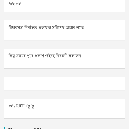
World
বিধানসভা নিৰ্বাচনৰ ফলাফল সৱিশেষ আমাৰ লগত
কিছু সময়ৰ পূৰ্বে প্ৰকাশ পাইছে নিৰ্বাচনী ফলাফল
edsfdfff fgfg