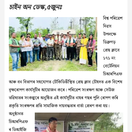
চাইন অন ডেস্ক,৫জুনঃ
বিশ্ব পৰিৱেশ
দিৱস
উপলক্ষে
ডিব্ৰুগড়
প্ৰেছ ক্লাবে
১৭১ নং
বেটেলিয়ন
চিআৰপিএফ
আৰু বন বিভাগৰ সহযোগত চৌকিডিঙীস্থিত প্ৰেছ ক্লাব চৌহদত এক বিশেষ
বৃক্ষৰোপণ কাৰ্যসূচীৰ আয়োজন কৰে। পৰিৱেশ সংৰক্ষণ আৰু সেউজ
ভৱিষ্যতৰ সংকল্পৰে অনুষ্ঠিত এই কাৰ্যসূচীত নাহৰ গছৰ পুলি ৰোপণ কৰি
প্ৰকৃতি সংৰক্ষণৰ প্ৰতি সামাজিক দায়বদ্ধতাৰ বাৰ্তা প্ৰেৰণ কৰা হয়।
অনুষ্ঠানত
চিআৰপিএফ
ৰ ডিআইজি