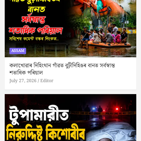
ASSAM
কলাখোৱাৰ দিহিংথান গাঁৱত বুঢ়ীদিহিঙৰ বানত সৰ্বস্বান্ত
শতাধিক পৰিয়াল
July 27, 2026
Editor