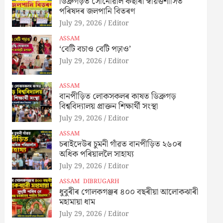
ডিব্ৰুগড়ত সোনোৱাল কছাৰী স্বায়ত্তশাসিত
পৰিষদৰ জলপানি বিতৰণ
July 29, 2026
Editor
ASSAM
‘বেটি বচাও বেটি পঢ়াও’
July 29, 2026
Editor
ASSAM
বানপীড়িত লোকসকলৰ কাষত ডিব্ৰুগড়
বিশ্ববিদ্যালয় প্ৰাক্তন শিক্ষাৰ্থী সংস্থা
July 29, 2026
Editor
ASSAM
চৰাইদেউৰ চুমনী গাঁৱত বানপীড়িত ২৬০ৰ
অধিক পৰিয়াললৈ সাহায্য
July 29, 2026
Editor
ASSAM
DIBRUGARH
ধুবুৰীৰ গোলকগঞ্জৰ ৪০০ বছৰীয়া আলোকঝাৰী
মহামায়া ধাম
July 29, 2026
Editor