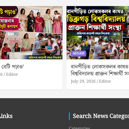
ASSAM
 বেটি পঢ়াও’
বানপীড়িত লোকসকলৰ কাষত ড
বিশ্ববিদ্যালয় প্ৰাক্তন শিক্ষাৰ্থী সং
26
Editor
July 29, 2026
Editor
Links
Search News Catego
Categories