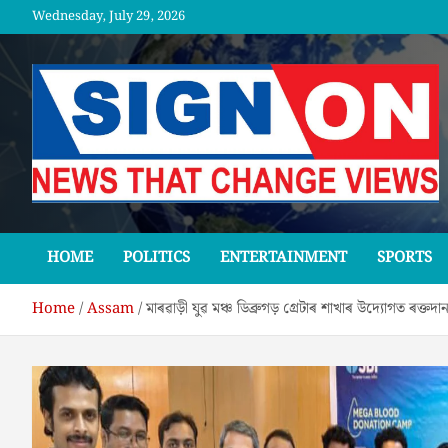
Skip
Wednesday, July 29, 2026
to
content
SGNON
HOME
POLITICS
ENTERTAINMENT
SPORTS
Home
Assam
মাৰৱাড়ী যুৱ মঞ্চ ডিব্ৰুগড় গ্ৰেটাৰ শাখাৰ উদ্যোগত ৰক্তদা