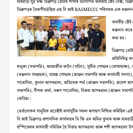
মাৰৱাড়ী যুৱ মঞ্চ ডিব্ৰুগড় গ্ৰেটাৰ শাখাৰ উদ্যোগত ভাৰতীয় ষ্টেট বেঙ্ক
ডিব্ৰুগড়ৰ বৈৰাগীমঠস্থিত এছ বি আই RASMECCC পৰিসৰত এক ৰক্তদা
ভাৰতীয় ষ্টে
ৰক্তদান কৰে
কৰা হব।
ডিব্ৰুগড় গ্ৰ
প্ৰতিনিধিত্ব 
ধানুকা (সভাপতি), অভয়জীত কানৈ (সচিব), সুমীত পোদ্দাৰ (কোষাধ্যক্ষ
(ৰক্তদান সমন্বয়ক), মায়ঙ্ক পোদ্দাৰ (প্ৰাক্তন সভাপতি আৰু কাৰ্যবাহী সদস্য)
গাৰোদিয়া, কুনাল আগৰৱালা, অভিষেক শৰ্মা (প্ৰাক্তন সভাপতি), প্ৰমেশ আগৰ
সভাপতি), দীপক ভাৰ্মা, বৰুণ গাডোদিয়া, বিজয় আগৰৱালা (প্ৰাক্তন সভা
কেডিয়া।
তেওঁলোকৰ সামূহিক প্ৰচেষ্টাই কাৰ্যসূচীৰ সফল ৰূপায়ণ নিশ্চিত কৰিছিল।এই
বি আই ডিব্ৰুগড় প্ৰশাসনিক কাৰ্যালয়ৰ ডি জি এম অমিত কুমাৰ আৰু মাৰৱা
হস্পিতেলৰ কাৰ্যবাহী সমিতিৰ হৈ বিজয় আগৰৱালা আৰু শশী আগৰৱালা উপ