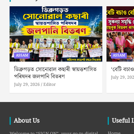
ASSAM
ASSAM
ডিব্ৰুগড়ত সোনোৱাল কছাৰী স্বায়ত্তশাসিত
‘বেটি বচাও
পৰিষদৰ জলপানি বিতৰণ
July 29, 20
July 29, 2026
Editor
About Us
Useful 
Home