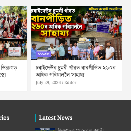
ASSAM
িব্ৰুগড়
চৰাইদেউৰ চুমনী গাঁৱত বানপীড়িত ২৬০ৰ
স্থা
অধিক পৰিয়াললৈ সাহায্য
July 29, 2026
Editor
ries
Latest News
ডিব্ৰুগড়ত সোনোৱাল কছাৰী