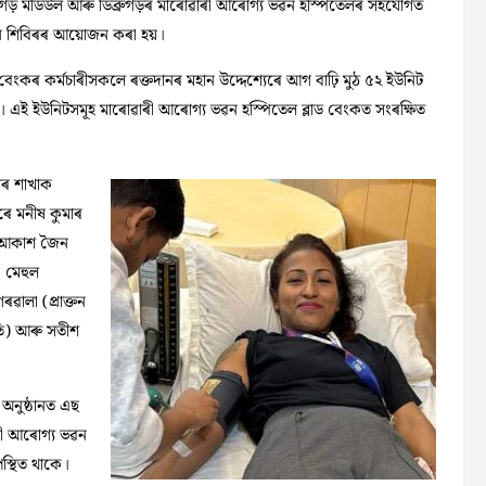
, ডিব্ৰুগড় মডিউল আৰু ডিব্ৰুগড়ৰ মাৰোৱাৰী আৰোগ্য ভৱন হস্পিতেলৰ সহযোগত
ন শিবিৰৰ আয়োজন কৰা হয়।
ট বেংকৰ কৰ্মচাৰীসকলে ৰক্তদানৰ মহান উদ্দেশ্যেৰে আগ বাঢ়ি মুঠ ৫২ ইউনিট
। এই ইউনিটসমূহ মাৰোৱাৰী আৰোগ্য ভৱন হস্পিতেল ব্লাড বেংকত সংৰক্ষিত
েটাৰ শাখাক
কৰে মনীষ কুমাৰ
), আকাশ জৈন
, মেহুল
ৱালা (প্ৰাক্তন
পতি) আৰু সতীশ
 অনুষ্ঠানত এছ
ড়ী আৰোগ্য ভৱন
স্থিত থাকে।