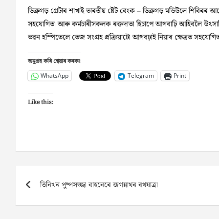
ডিব্ৰুগড় গ্ৰেটাৰ শাখাই ভাৰতীয় ষ্টেট বেংক – ডিব্ৰুগড় মডিউলে শিবিৰৰ
সহযোগিতা আৰু কৰ্মচাৰীসকলক ৰক্তদাতা হিচাপে আগবাঢ়ি আহিবলৈ উৎসাহ
ভৱন হস্পিতেলে তেজ সংগ্ৰহ প্ৰক্ৰিয়াটো আগবঢ়াই নিয়াৰ ক্ষেত্ৰত সহযোগি
অনুগ্ৰহ কৰি শ্বেয়াৰ কৰকঃ
WhatsApp
Telegram
Print
Like this:
Post
তিনিখন পুষ্পসজ্জা বাহনেৰে জগন্নাথৰ ৰথযাত্ৰা
navigation