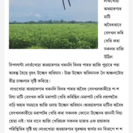
লাওখোৱা
অভয়াৰণ্যৰ
মাটি
অবৈধভাবে
বেদখল কৰি
খেতি কৰা
সকলৰ বাজি
উঠিল
বিপদঘন্টা।লাওঁখোৱা অভয়াৰণ্যৰ খৰনলি বিলৰ পাৰত আজি পুৱাৰে পৰা
আৰম্ভ হৈছে বৃহৎ উচ্ছেদ অভিযান। উক্ত উচ্ছেদ অভিযানক লৈ অঞ্চলটোত
তীব্ৰ চাঞ্চল্যৰ সৃষ্টি কৰিছে।
​​ লাওখোৱা অভয়াৰণ্যৰ খৰনলি বিলৰ পাৰত অবৈধ বেদখলকাৰীয়ে শ-শ
বিঘা মাটি বেদখল কৰি মৰাপাট খেতি কৰিছিল।মৰাপাট খেতি লহপহকৈ
বাঢ়ি অহাৰ সময়তে আজি চলায় উচ্ছেদ অভিযান।অভয়াৰণ্যৰ মাটিত অবৈধ
বেদখলকাৰীয়ে মৰাপাটৰ খেতি কৰা সকলক কোনো উচ্ছেদৰ জাননী দিয়া
হোৱা নাই। যাৰ বাবে আজি খেতিয়ক সকলৰ মাজত এক হাহাকাৰ
পৰিস্থিতিৰ সৃষ্টি হয়।লাওখোৱা অভয়াৰণ্যৰ সুৰক্ষাৰ স্বাৰ্থত বন বিভাগে শ শ