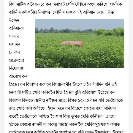
বিঘা মাটিত অবৈধভাৱে কৰা মৰাপাট খেতি ট্ৰেক্টৰে ধ্বংস কৰিছে।​সামৰিক
বাহিনীৰ কটকটীয়া নিৰাপত্তা বেষ্টনীৰ মাজত এই অভিযান চলায়। উক্ত
উচ্ছেদ
অভিযানত
সংবাদ
মাধ্যমৰ
লোকৰ
প্ৰৱেশতো
নিষেধাজ্ঞা
আৰোপ কৰা
হৈছে।​​ বন বিভাগৰ একাংশ বিষয়া-কৰ্মীৰ উৎকোচ লৈ দীৰ্ঘদিন ধৰি এই
চৰকাৰী মাটিত খেতি কৰিবলৈ দিয়া হৈছিল বুলি অভিযোগ উঠেছে বন
বিভাগৰ বিৰুদ্ধে।স্থানীয় ৰাইজৰ মতে, বিগত ১৫-২০ বছৰ ধৰি তেওঁলোকে
তাত খেতি কৰি আহিছে। ইমান দিনে বন বিভাগে কোনো বাধা নিদিয়াৰ
বাবেই তেওঁলোকে নিশ্চিন্ত হৈ শ শ বিঘা ভূমিত খেতি কৰিছিল। এতিয়া
হঠাতে কোনো জাননী বা বিকল্প ব্যৱস্থা নকৰাকৈ খেতিসমূহ ধ্বংস কৰাত
তেওঁলোক চৰম আৰ্থিক সংকটৰ সন্মুখীন হব বুলি ক্ষোভ উজাৰিছে। উল্লেখ্য