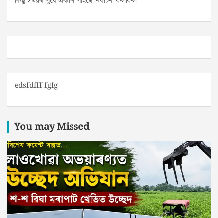
কিছু সময়ৰ পূৰ্বে প্ৰকাশ পাইছে নিৰ্বাচনী ফলাফল
edsfdfff fgfg
You may Missed