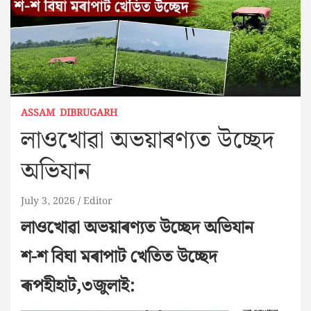
ASSAM
DIBRUGARH
লাওখোৱা অভয়াৰণ্যত উচ্ছেদ
অভিযান
July 3, 2026
Editor
লাওখোৱা অভয়াৰণ্যত উচ্ছেদ অভিযান
শ-শ বিঘা মৰাপাট খেতিত উচ্ছেদ
ৰূপহীহাট,৩জুলাই: