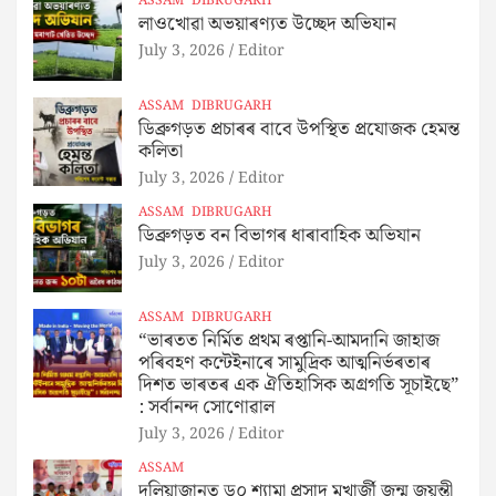
ASSAM
DIBRUGARH
লাওখোৱা অভয়াৰণ্যত উচ্ছেদ অভিযান
July 3, 2026
Editor
ASSAM
DIBRUGARH
ডিব্ৰুগড়ত প্ৰচাৰৰ বাবে উপস্থিত প্ৰযোজক হেমন্ত
কলিতা
July 3, 2026
Editor
ASSAM
DIBRUGARH
ডিব্ৰুগড়ত বন বিভাগৰ ধাৰাবাহিক অভিযান
July 3, 2026
Editor
ASSAM
DIBRUGARH
“ভাৰতত নিৰ্মিত প্ৰথম ৰপ্তানি-আমদানি জাহাজ
পৰিবহণ কন্টেইনাৰে সামুদ্রিক আত্মনিৰ্ভৰতাৰ
দিশত ভাৰতৰ এক ঐতিহাসিক অগ্রগতি সূচাইছে”
: সর্বানন্দ সোণোৱাল
July 3, 2026
Editor
ASSAM
দুলিয়াজানত ড০ শ্যামা প্ৰসাদ মুখাৰ্জী জন্ম জয়ন্তী