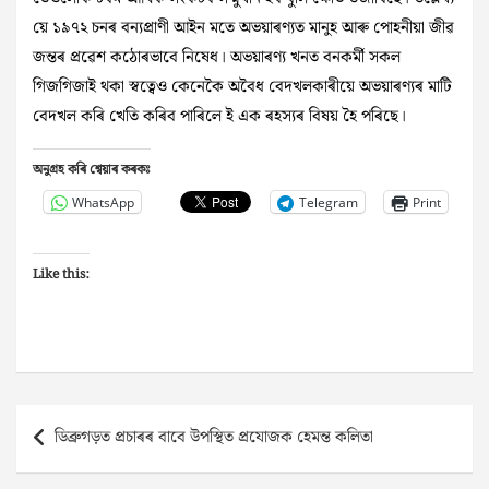
য়ে ১৯৭২ চনৰ বন্যপ্রাণী আইন মতে অভয়াৰণ্যত মানুহ আৰু পোহনীয়া জীৱ
জন্তৰ প্ৰৱেশ কঠোৰভাবে নিষেধ। অভয়াৰণ্য খনত বনকৰ্মী সকল
গিজগিজাই থকা স্বত্বেও কেনেকৈ অবৈধ বেদখলকাৰীয়ে অভয়াৰণ্যৰ মাটি
বেদখল কৰি খেতি কৰিব পাৰিলে ই এক ৰহস্যৰ বিষয় হৈ পৰিছে।
অনুগ্ৰহ কৰি শ্বেয়াৰ কৰকঃ
WhatsApp
Telegram
Print
Like this:
Post
ডিব্ৰুগড়ত প্ৰচাৰৰ বাবে উপস্থিত প্ৰযোজক হেমন্ত কলিতা
navigation