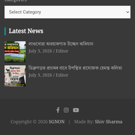
Latest News
লাওখোৱা অভয়াৰণ্যত উচ্ছেদ অভিযান
July 3, 2026
Editor
ডিব্ৰুগড়ত প্ৰচাৰৰ বাবে উপস্থিত প্ৰযোজক হেমন্ত কলিতা
July 3, 2026
Editor
Copyright © 2026
SGNON
Made By:
Shiv Sharma