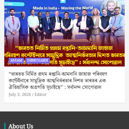
ASSAM
DIBRUGARH
“ভাৰতত নিৰ্মিত প্ৰথম ৰপ্তানি-আমদানি জাহাজ পৰিবহণ
কন্টেইনাৰে সামুদ্রিক আত্মনিৰ্ভৰতাৰ দিশত ভাৰতৰ এক
ঐতিহাসিক অগ্রগতি সূচাইছে” : সর্বানন্দ সোণোৱাল
July 3, 2026
Editor
About Us