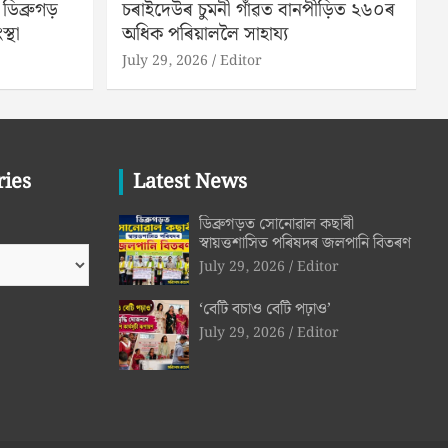
িব্ৰুগড়
চৰাইদেউৰ চুমনী গাঁৱত বানপীড়িত ২৬০ৰ
স্থা
অধিক পৰিয়াললৈ সাহায্য
July 29, 2026
Editor
ries
Latest News
ডিব্ৰুগড়ত সোনোৱাল কছাৰী
স্বায়ত্তশাসিত পৰিষদৰ জলপানি বিতৰণ
July 29, 2026
Editor
‘বেটি বচাও বেটি পঢ়াও’
July 29, 2026
Editor