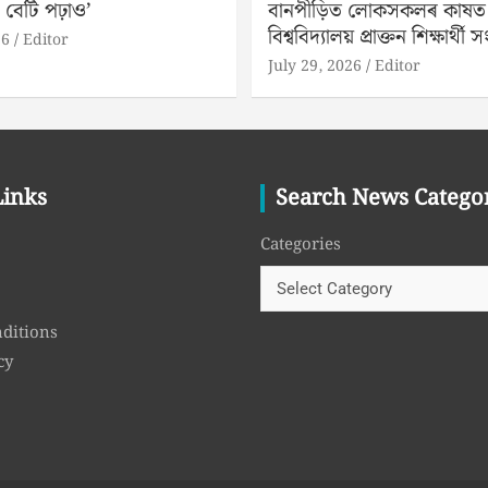
 বেটি পঢ়াও’
বানপীড়িত লোকসকলৰ কাষত ড
বিশ্ববিদ্যালয় প্ৰাক্তন শিক্ষাৰ্থী সং
26
Editor
July 29, 2026
Editor
Links
Search News Catego
Categories
ditions
cy