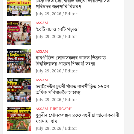
ডিব্ৰুগড়ত সোনোৱাল কছাৰী স্বায়ত্তশাসিত
পৰিষদৰ জলপানি বিতৰণ
July 29, 2026
Editor
ASSAM
‘বেটি বচাও বেটি পঢ়াও’
July 29, 2026
Editor
ASSAM
বানপীড়িত লোকসকলৰ কাষত ডিব্ৰুগড়
বিশ্ববিদ্যালয় প্ৰাক্তন শিক্ষাৰ্থী সংস্থা
July 29, 2026
Editor
ASSAM
চৰাইদেউৰ চুমনী গাঁৱত বানপীড়িত ২৬০ৰ
অধিক পৰিয়াললৈ সাহায্য
July 29, 2026
Editor
ASSAM
DIBRUGARH
ধুবুৰীৰ গোলকগঞ্জৰ ৪০০ বছৰীয়া আলোকঝাৰী
মহামায়া ধাম
July 29, 2026
Editor