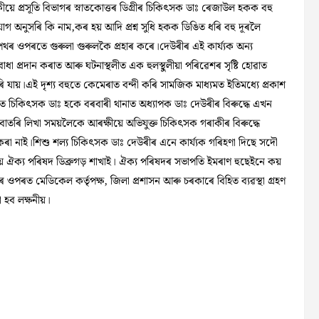
য়ে প্ৰসূতি বিভাগৰ স্নাতকোত্তৰ ডিগ্ৰীৰ চিকিৎসক ডাঃ ৰেজাউল হকক বহু
যোগ অনুসৰি কি নাম,কৰ হয় আদি প্ৰশ্ন সুধি হকক ডিঙিত ধৰি বহু দূৰলৈ
থৰ ওপৰতে গুৰুলা গুৰুলকৈ প্ৰহাৰ কৰে।দেউৰীৰ এই কাৰ্য্যক অন্য
া প্ৰদান কৰাত আৰু ঘটনাস্থলীত এক হুলস্থুলীয়া পৰিৱেশৰ সৃষ্টি হোৱাত
 যায়।এই দৃশ্য বহুতে কেমেৰাত বন্দী কৰি সামজিক মাধ্যমত ইতিমধ্যে প্ৰকাশ
 চিকিৎসক ডাঃ হকে বৰবাৰী থানাত অধ্যাপক ডাঃ দেউৰীৰ বিৰুদ্ধে এখন
াতৰি লিখা সময়লৈকে আৰক্ষীয়ে অভিযুক্ত চিকিৎসক গৰাকীৰ বিৰুদ্ধে
ণ কৰা নাই।শিশু শল্য চিকিৎসক ডাঃ দেউৰীৰ এনে কাৰ্য্যক গৰিহণা দিছে সদৌ
 ঐক্য পৰিষদ ডিব্ৰুগড় শাখাই। ঐক্য পৰিষদৰ সভাপতি ইমৰাণ হুছেইনে কয়
 ওপৰত মেডিকেল কৰ্তৃপক্ষ, জিলা প্ৰশাসন আৰু চৰকাৰে বিহিত ব্যৱস্থা গ্ৰহণ
য়া হব লক্ষনীয়।