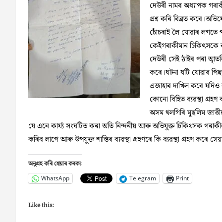
দেউৰী নামৰ অধ্যাপক গৰাকী
প্ৰশ্ন কৰি বিব্ৰত কৰে।অভি
চোঁচৰাই লৈ যোৱাৰ লগতে প
কেইগৰাকীমান চিকিৎসকে বাধ
দেউৰী সেই ঠাইৰ পৰা আৃতৰি
কৰে।ঘটনা ঘটি যোৱাৰ পিছত
এজাহাৰ দাখিল কৰে যদিও ব
কোনো বিহিত ব্যৱস্থা গ্ৰহ
অসম থলগিৰি মুছলিম জাতীয়
যে এনে কাৰ্য্য সংঘটিত কৰা অতি নিন্দনীয় আৰু অভিযুক্ত চিকিৎসক গৰাকীৰ
কৰিব লাগে আৰু উপযুক্ত শাস্তিৰ ব্যৱস্থা গ্ৰহণৰে কি ব্যৱস্থা গ্ৰহণ কৰে সে
অনুগ্ৰহ কৰি শ্বেয়াৰ কৰকঃ
WhatsApp
Telegram
Print
Like this: