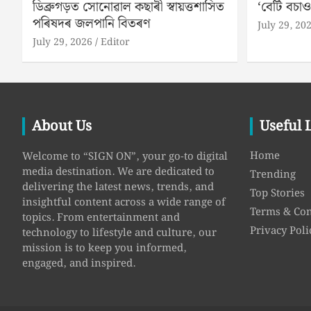
ডিব্ৰুগড়ত সোনোৱাল কছাৰী স্বায়ত্তশাসিত
‘বেটি বচাও
পৰিষদৰ জলপানি বিতৰণ
July 29, 20
July 29, 2026
Editor
About Us
Useful 
Home
Welcome to “SIGN ON”, your go-to digital
media destination. We are dedicated to
Trending
delivering the latest news, trends, and
Top Stories
insightful content across a wide range of
Terms & Con
topics. From entertainment and
Privacy Poli
technology to lifestyle and culture, our
mission is to keep you informed,
engaged, and inspired.