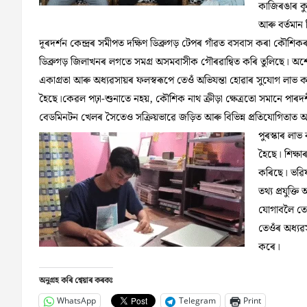
কাজিৰঙাৰ কু
আৰু বৰ্তমান ড
দূৰদৰ্শন কেন্দ্ৰৰ সমীপত দক্ষিণ ডিব্ৰুগড় টেপৰ গাঁৱত বসবাস কৰা কৌশিকৰ
ডিব্ৰুগড় জিলাখনৰ লগতে সমগ্ৰ অসমবাসীক গৌৰৱান্বিত কৰি তুলিছে। অশে
একাগ্ৰতা আৰু অধ্যৱসায়ৰ ফলস্বৰূপে তেওঁ অভিযন্তা হোৱাৰ সুযোগ লাভ 
হৈছে।কেৱল পঢ়া-শুনাতে নহয়, কৌশিক নাথ ক্ৰীড়া ক্ষেত্ৰতো সমানে পাৰদৰ্
বেডমিনটন খেলৰ সৈতেও সক্ৰিয়ভাৱে জড়িত আৰু বিভিন্ন প্ৰতিযোগিতাত অ
পুৰস্কাৰ লাভ
হৈছে। শিক্ষাৰ
কৰিছে। ভৱিষ
তথ্য প্ৰযুক্
যোগাবলৈ তেও
তেওঁৰ অধ্যৱস
কৰে।
অনুগ্ৰহ কৰি শ্বেয়াৰ কৰকঃ
WhatsApp
Telegram
Print