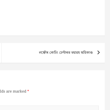
লক্ষ্ণৌৰ কোচিং চেণ্টাৰত ভয়াৱহ অগ্নিকাণ্ড
elds are marked
*