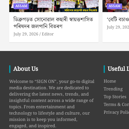
ASSAM
ASSAM
ডিব্ৰুগড়ত সোনোৱাল কছাৰী স্বায়ত্তশাসিত
‘বেটি বচাও
পৰিষদৰ জলপানি বিতৰণ
July 29, 20
July 29, 2026
Editor
About Us
Useful 
Home
Welcome to “SIGN ON”, your go-to digital
media destination. We are dedicated to
Trending
delivering the latest news, trends, and
Top Stories
insightful content across a wide range of
Terms & Con
topics. From entertainment and
Privacy Poli
technology to lifestyle and culture, our
mission is to keep you informed,
engaged, and inspired.