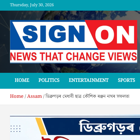
Skip
Thursday, July 30, 2026
to
content
SGNON
HOME
POLITICS
ENTERTAINMENT
SPORTS
Home
Assam
ডিব্ৰুগড়ৰ মেধাবী ছাত্ৰ কৌশিক ৰঞ্জন নাথৰ সফলতা