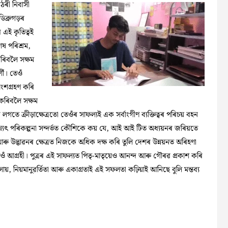
ঠৰী নিবাসী
িব্ৰুগড়ৰ
 এই কৃতিত্বই
ষ পৰিশ্ৰম,
কৰিবলৈ সক্ষম
শী। তেওঁ
ংশগ্ৰহণ কৰি
 কৰিবলৈ সক্ষম
 লগতে ক্ৰীড়াক্ষেত্ৰতো তেওঁৰ সাফল্যই এক সৰ্বাংগীণ ব্যক্তিত্বৰ পৰিচয় বহন
্যৎ পৰিকল্পনা সন্দৰ্ভত কৌশিকে কয় যে, আই আই টিত অধ্যয়নৰ জৰিয়তে
তি আৰু উদ্ভাৱনৰ ক্ষেত্ৰত নিজকে অধিক দক্ষ কৰি তুলি দেশৰ উন্নয়নত অৰিহণা
ঁ আগ্ৰহী। পুত্ৰৰ এই সাফল্যত পিতৃ-মাতৃয়েও আনন্দ আৰু গৌৰৱ প্ৰকাশ কৰি
ায়, নিয়মানুৱৰ্তিতা আৰু একাগ্ৰতাই এই সফলতা কঢ়িয়াই আনিছে বুলি মন্তব্য