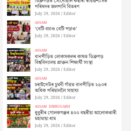
ডিব্ৰুগড়ত সোনোৱাল কছাৰী স্বায়ত্তশাসিত
পৰিষদৰ জলপানি বিতৰণ
July 29, 2026
Editor
ASSAM
‘বেটি বচাও বেটি পঢ়াও’
July 29, 2026
Editor
ASSAM
বানপীড়িত লোকসকলৰ কাষত ডিব্ৰুগড়
বিশ্ববিদ্যালয় প্ৰাক্তন শিক্ষাৰ্থী সংস্থা
July 29, 2026
Editor
ASSAM
চৰাইদেউৰ চুমনী গাঁৱত বানপীড়িত ২৬০ৰ
অধিক পৰিয়াললৈ সাহায্য
July 29, 2026
Editor
ASSAM
DIBRUGARH
ধুবুৰীৰ গোলকগঞ্জৰ ৪০০ বছৰীয়া আলোকঝাৰী
মহামায়া ধাম
July 29, 2026
Editor