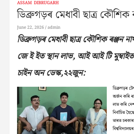
ASSAM
DIBRUGARH
ডিব্ৰুগড়ৰ মেধাবী ছাত্ৰ কৌশি
June 22, 2026
admin
ডিব্ৰুগড়ৰ মেধাবী ছাত্ৰ কৌশিক ৰঞ্জন 
জে ই ইত স্থান লাভ, আই আই টি মুম্বাই
চাইন অন ডেস্ক,২২জুন:
ডিব্ৰুগড়ৰ ট
অৰ্জন কৰি ৰা
লাভ কৰি দেশৰ
নিৰ্বাচিত হৈ
ভাৰত চৰকাৰৰ 
বিশ্ববিদ্যালয