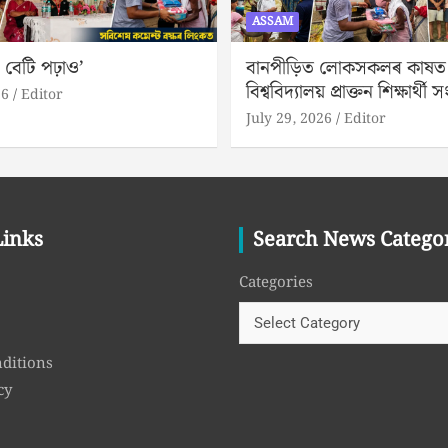
ASSAM
 বেটি পঢ়াও’
বানপীড়িত লোকসকলৰ কাষত ড
বিশ্ববিদ্যালয় প্ৰাক্তন শিক্ষাৰ্থী সং
26
Editor
July 29, 2026
Editor
Links
Search News Catego
Categories
ditions
cy