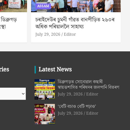
ASSAM
িব্ৰুগড়
চৰাইদেউৰ চুমনী গাঁৱত বানপীড়িত ২৬০ৰ
স্থা
অধিক পৰিয়াললৈ সাহায্য
July 29, 2026
Editor
ries
Latest News
ডিব্ৰুগড়ত সোনোৱাল কছাৰী
স্বায়ত্তশাসিত পৰিষদৰ জলপানি বিতৰণ
July 29, 2026
Editor
‘বেটি বচাও বেটি পঢ়াও’
July 29, 2026
Editor