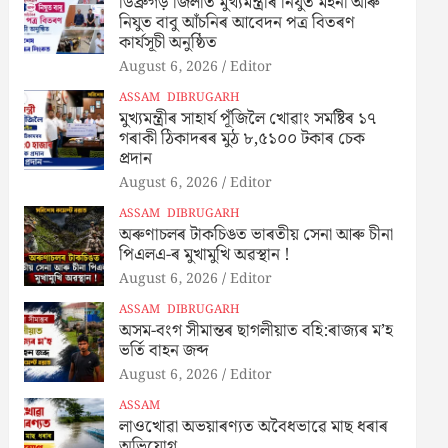
ডিব্ৰুগড় জিলাত মুখ্যমন্ত্ৰীৰ নিযুত মইনা আৰু
নিযুত বাবু আঁচনিৰ আবেদন পত্ৰ বিতৰণ
কাৰ্যসূচী অনুষ্ঠিত
August 6, 2026
Editor
ASSAM
DIBRUGARH
মুখ্যমন্ত্ৰীৰ সাহাৰ্য পূঁজিলৈ খোৱাং সমষ্টিৰ ১৭
গৰাকী ঠিকাদৰৰ মুঠ ৮,৫১০০ টকাৰ চেক
প্ৰদান
August 6, 2026
Editor
ASSAM
DIBRUGARH
অৰুণাচলৰ টাকচিঙত ভাৰতীয় সেনা আৰু চীনা
পিএলএ-ৰ মুখামুখি অৱস্থান !
August 6, 2026
Editor
ASSAM
DIBRUGARH
অসম-বংগ সীমান্তৰ ছাগলীয়াত বহি:ৰাজ্যৰ ম’হ
ভৰ্তি বাহন জব্দ
August 6, 2026
Editor
ASSAM
লাওখোৱা অভয়াৰণ্যত অবৈধভাৱে মাছ ধৰাৰ
অভিযোগ