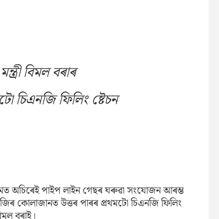
ন্ত্ৰী বিমল বৰাৰ
ো চিএনজি ফিলিং ষ্টেচন
মত অচিৰেই পাইপ লাইন গেছৰ ঘৰুৱা সংযোজন আৰম্ভ
াজিৰ কোলাজানত উত্তৰ পাৰৰ প্ৰথমটো চিএনজি ফিলিং
 বিমল বৰাই।