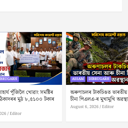
IBRUGARH
ASSAM
DIBRUGARH
ৰ সাহাৰ্য পূঁজিলৈ খোৱাং সমষ্টিৰ
অৰুণাচলৰ টাকচিঙত ভাৰতীয়
ঠিকাদৰৰ মুঠ ৮,৫১০০ টকাৰ
চীনা পিএলএ-ৰ মুখামুখি অৱস্থ
August 6, 2026
Editor
2026
Editor