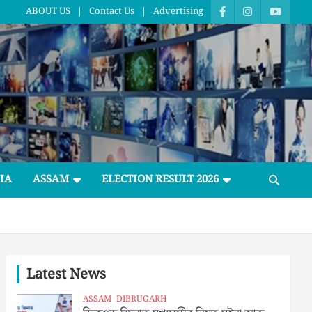
ABOUT US
Contact Us
Advertising
IA
ASSAM
ELECTION RESULT 2026
Latest News
ASSAM
DIBRUGARH