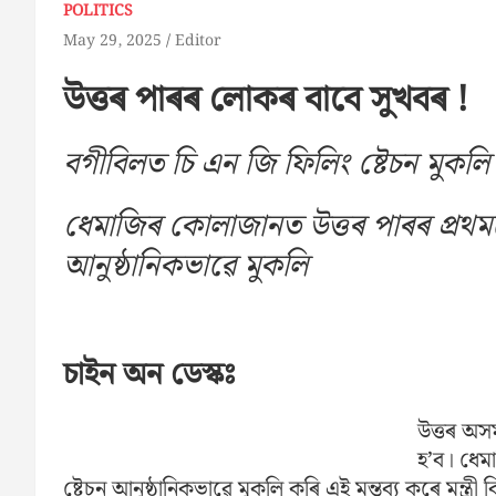
POLITICS
May 29, 2025
Editor
উত্তৰ পাৰৰ লোকৰ বাবে সুখবৰ !
বগীবিলত চি এন জি ফিলিং ষ্টেচন মুকলি ম
ধেমাজিৰ কোলাজানত উত্তৰ পাৰৰ প্ৰথমট
আনুষ্ঠানিকভাৱে মুকলি
চাইন অন ডেস্কঃ
উত্তৰ অস
হ’ব। ধেম
ষ্টেচন আনুষ্ঠানিকভাৱে মুকলি কৰি এই মন্তব্য কৰে মন্ত্ৰী