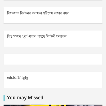
বিধানসভা নিৰ্বাচনৰ ফলাফল সৱিশেষ আমাৰ লগত
কিছু সময়ৰ পূৰ্বে প্ৰকাশ পাইছে নিৰ্বাচনী ফলাফল
edsfdfff fgfg
You may Missed