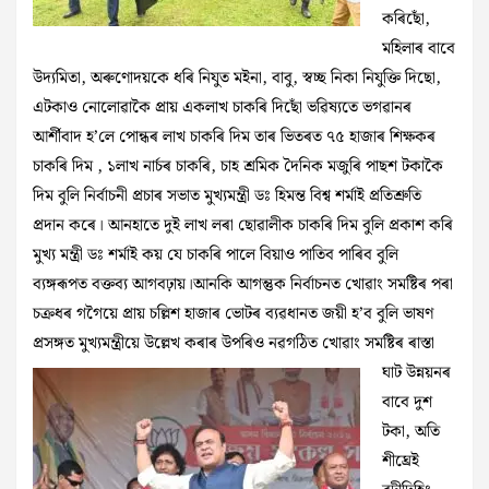
কৰিছোঁ,
মহিলাৰ বাবে
উদ্যমিতা, অৰুণোদয়কে ধৰি নিযুত মইনা, বাবু, স্বচ্ছ নিকা নিযুক্তি দিছো,
এটকাও নোলোৱাকৈ প্ৰায় একলাখ চাকৰি দিছোঁ ভৱিষ্যতে ভগৱানৰ
আৰ্শীবাদ হ’লে পোন্ধৰ লাখ চাকৰি দিম তাৰ ভিতৰত ৭৫ হাজাৰ শিক্ষকৰ
চাকৰি দিম , ১লাখ নাৰ্চৰ চাকৰি, চাহ শ্ৰমিক দৈনিক মজুৰি পাছশ টকাকৈ
দিম বুলি নিৰ্বাচনী প্ৰচাৰ সভাত মুখ্যমন্ত্ৰী ডঃ হিমন্ত বিশ্ব শৰ্মাই প্ৰতিশ্ৰুতি
প্ৰদান কৰে। আনহাতে দুই লাখ লৰা ছোৱালীক চাকৰি দিম বুলি প্ৰকাশ কৰি
মুখ্য মন্ত্ৰী ডঃ শৰ্মাই কয় যে চাকৰি পালে বিয়াও পাতিব পাৰিব বুলি
ব্যঙ্গৰূপত বক্তব্য আগবঢ়ায়।আনকি আগন্তুক নিৰ্বাচনত খোৱাং সমষ্টিৰ পৰা
চক্ৰধৰ গগৈয়ে প্ৰায় চল্লিশ হাজাৰ ভোটৰ ব্যৱধানত জয়ী হ’ব বুলি ভাষণ
প্ৰসঙ্গত মুখ্যমন্ত্ৰীয়ে উল্লেখ
কৰাৰ উপৰিও নৱগঠিত খোৱাং সমষ্টিৰ ৰাস্তা
ঘাট উন্নয়নৰ
বাবে দুশ
টকা, অতি
শীঘ্ৰেই