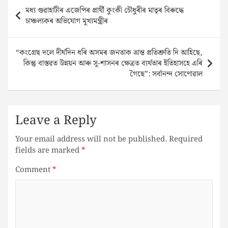
Post
মধ্য গুৱাহাটীৰ এজেপিৰ প্ৰাৰ্থী কুংকী চৌধুৰীৰ মাতৃৰ বিৰুদ্ধে
navigation
চাঞ্চল্যকৰ অভিযোগ মুখ্যমন্ত্ৰীৰ
“কংগ্ৰেছ দলে দীৰ্ঘদিন ধৰি অসমৰ জনতাক ভ্ৰান্ত প্ৰতিশ্ৰুতি দি আহিছে,
কিন্তু বাস্তৱত উন্নয়ন আৰু সু-শাসনৰ ক্ষেত্ৰত ব্যৰ্থতাৰ ইতিহাসহে এৰি
গৈছে”: সৰ্বানন্দ সোণোৱাল
Leave a Reply
Your email address will not be published.
Required
fields are marked
*
Comment
*