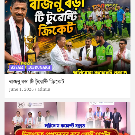
ASSAM
DIBRUGARH
ৰাজনু বড়া টি টুৱেন্টি ক্ৰিকেট
June 1, 2026
admin