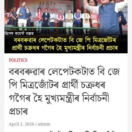
POLITICS
বৰবৰুৱাৰ লেপেটকটাত বি জে
পি মিত্ৰজোঁটৰ প্ৰাৰ্থী চক্ৰধৰ
গগৈৰ হৈ মুখ্যমন্ত্ৰীৰ নিৰ্বাচনী
প্ৰচাৰ
April 2, 2026
admin