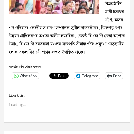
মিত্ৰজোঁটৰ
প্ৰাৰ্থী চক্ৰধৰ
গগৈ, অসম
গণ পৰিষদৰ কেন্দ্ৰীয় সাধাৰণ সম্পাদক সুনীল ৰাজকোঁৱৰ, ডিব্ৰুগড় নগৰ
উন্নয়ন প্ৰাধিকৰণৰ অধ্যক্ষ অসীম হাজৰিকা, জ্যেষ্ঠ বি জে পি নেতা অশোক
উৰাং, বি জে পি বৰবৰুৱা মণ্ডলৰ সভাপতি সীমান্ত গগৈ প্ৰমুখ্যে নেতৃস্থানীয়
লোক সকল নিৰ্বাচনী প্ৰচাৰ সভাত উপস্থিত থাকে।
অনুগ্ৰহ কৰি শ্বেয়াৰ কৰকঃ
WhatsApp
Telegram
Print
Like this:
Loading...