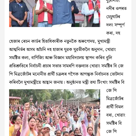
বুঢ়ীদিহিং
নদীৰ ওপৰত
চেচুঘাটৰ
দলং সম্পূৰ্ণ
কৰা, দহ
হেজাৰ ৰেচন কাৰ্ডৰ হিতাধিকাৰীক নতুনকৈ অৰুণোদয়, মুখ্যমন্ত্ৰী
আত্মনিৰ্ভৰ অসম আঁচনি দহ হাজাৰ যুৱক যুৱতীকলৈ অনুদান, খোৱাং
সমষ্টিত কলা, বাণিজ্যি আৰু বিজ্ঞান মহাবিদ্যালয় স্থাপন কৰিব বুলি
প্ৰতিশ্ৰুতিৰে নিৰ্বাচনী প্ৰচাৰ সভাত সামৰণি বক্তব্যত খোৱাং সমষ্টিৰ বি জে
পি মিত্ৰজোঁটৰ মনোনীত প্ৰাৰ্থী চক্ৰধৰ গগৈক আগন্তুক নিৰ্বাচনত ভোটদান
কৰিবলৈ মুখ্যমন্ত্ৰীয়ে আহ্বান জনায়। অনুষ্ঠানত মন্ত্ৰী তথা টিংখাং সমষ্টিৰ বি
জে পি
মিত্ৰজোঁটৰ
প্ৰাৰ্থী বিমল
বৰা, খোৱাং
সমষ্টিৰ বি
জে পি