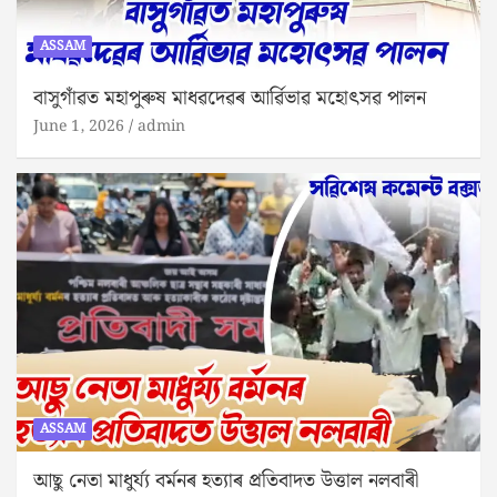
ASSAM
বাসুগাঁৱত মহাপুৰুষ মাধৱদেৱৰ আৰ্ৱিভাৱ মহোৎসৱ পালন
June 1, 2026
admin
ASSAM
আছু নেতা মাধুৰ্য্য বৰ্মনৰ হত্যাৰ প্ৰতিবাদত উত্তাল নলবাৰী