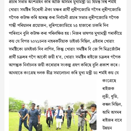
প্ৰচাৰ সভাত অংশগ্ৰহন কৰি আজি অসমৰ মুখ্যমন্ত্ৰী ডঃ হিমন্ত বিশ্ব শৰ্মাই
খোৱাং সমষ্টিৰ বিৰোধী ঐক্য মঞ্চৰ প্ৰাৰ্থী লুৰীণজ্যোতি গগৈৰ লুৰীণজ্যোতি
গগৈক কটাক্ষ কৰি আৰম্ভ কৰা নিৰ্বাচনী প্ৰচাৰ সভাত লুৰীণজ্যোতি গগৈক
গান্ধী পৰিয়ালৰ প্ৰয়োজন, লুৰিণজ্যোতিয়ে ২৫ হাজাৰো চাকৰি দিব
পাৰিবনে বুলি কটাক্ষ কৰা পৰিলক্ষিত হয়। নিজৰ ভাষণত মুখ্যমন্ত্ৰী গৰাকীয়ে
কয় যে বিগত ২০২১চনত নাহৰকটীয়াক ডাইভৰ্চ দিছিল, এইবাৰ খোৱাং
সমষ্টিকো ডাযইভৰ্চ দিব লাগিব, কিন্তু খোৱাং সমষ্টিৰ বি জে পি মিত্ৰজোঁটৰ
প্ৰাৰ্থী চক্ৰধৰ গগৈ আকৌ জয়ী হ’ব, খোৱাং সমষ্টিৰ ৰাইজে চক্ৰধৰ গগৈক
আগন্তুক নিৰ্বাচনত জয়ী কৰোৱাৰ সংকল্প গ্ৰহণ কৰিছে বুলি প্ৰকাশ কৰে।
আনহাতে কংগ্ৰেছ দলক তীব্ৰ
সমালোচনা কৰি মুখ্য মন্ত্ৰী ডঃ শৰ্মাই কয় যে
কংগ্ৰেছে
ৰাইজক
লুঙী, ধূতি,
কম্বল দিছিল,
আমি অসমৰ
ৰাইজৰ বাবে
উন্নয়ন