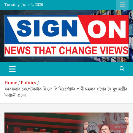
Skip
Tuesday, June 2, 2026
to
content
SGNON
Home
Politics
বৰবৰুৱাৰ লেপেটকটাত বি জে পি মিত্ৰজোঁটৰ প্ৰাৰ্থী চক্ৰধৰ গগৈৰ হৈ মুখ্যমন্ত্ৰীৰ
নিৰ্বাচনী প্ৰচাৰ