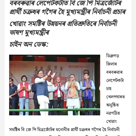
বৰবৰুৱাৰ লেপেটকটাত বি জে পি মিত্ৰজোঁটৰ
প্ৰাৰ্থী চক্ৰধৰ গগৈৰ হৈ মুখ্যমন্ত্ৰীৰ নিৰ্বাচনী প্ৰচাৰ
খোৱাং সমষ্টিৰ উন্নয়নৰ প্ৰতিশ্ৰুতিৰে নিৰ্বাচনী
ভাষণ মুখ্যমন্ত্ৰীৰ
চাইন অন ডেস্ক:
ডিব্ৰুগড়
জিলাৰ
বৰবৰুৱাৰ
লেপেটকটা
চাহ
খেলপথাৰত
অনুষ্ঠিত
নৱগঠিত
খোৱাং
সমষ্টিৰ বি জে পি মিত্ৰজোঁটৰ মনোনীত প্ৰাৰ্থী চক্ৰধৰ গগৈৰ হৈ নিৰ্বাচনী