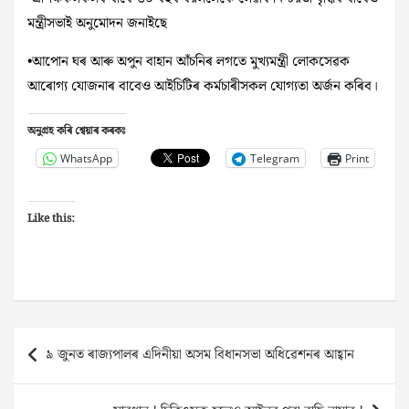
মন্ত্ৰীসভাই অনুমোদন জনাইছে
•আপোন ঘৰ আৰু অপুন বাহান আঁচনিৰ লগতে মুখ্যমন্ত্ৰী লোকসেৱক
আৰোগ্য যোজনাৰ বাবেও আইচিটিৰ কৰ্মচাৰীসকল যোগ্যতা অৰ্জন কৰিব।
অনুগ্ৰহ কৰি শ্বেয়াৰ কৰকঃ
WhatsApp
Telegram
Print
Like this:
Post
৯ জুনত ৰাজ্যপালৰ এদিনীয়া অসম বিধানসভা অধিৱেশনৰ আহ্বান
navigation