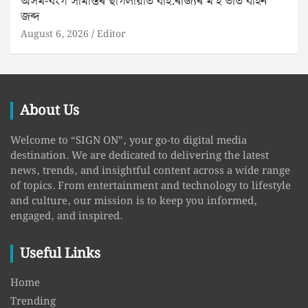
অসম-বংগ সীমান্তৰ ছাগলীয়াত বহি:ৰাজ্যৰ ম’হ ভৰ্তি বাহন
জব্দ
August 6, 2026
Editor
About Us
Welcome to “SIGN ON”, your go-to digital media
destination. We are dedicated to delivering the latest
news, trends, and insightful content across a wide range
of topics. From entertainment and technology to lifestyle
and culture, our mission is to keep you informed,
engaged, and inspired.
Useful Links
Home
Trending