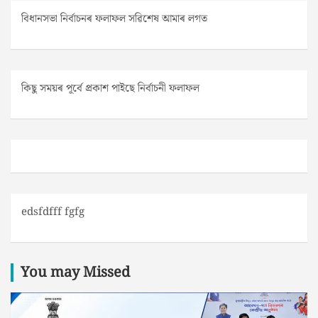
বিধানসভা নিৰ্বাচনৰ ফলাফল সৱিশেষ আমাৰ লগত
কিছু সময়ৰ পূৰ্বে প্ৰকাশ পাইছে নিৰ্বাচনী ফলাফল
edsfdfff fgfg
You may Missed