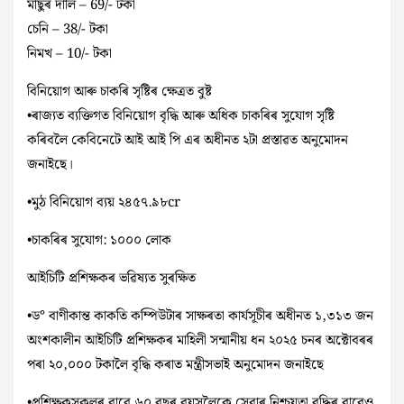
মাছুৰ দালি – 69/- টকা
চেনি – 38/- টকা
নিমখ – 10/- টকা
বিনিয়োগ আৰু চাকৰি সৃষ্টিৰ ক্ষেত্ৰত বুষ্ট
•ৰাজ্যত ব্যক্তিগত বিনিয়োগ বৃদ্ধি আৰু অধিক চাকৰিৰ সুযোগ সৃষ্টি
কৰিবলৈ কেবিনেটে আই আই পি এৰ অধীনত ২টা প্ৰস্তাৱত অনুমোদন
জনাইছে।
•মুঠ বিনিয়োগ ব্যয় ২৪৫৭.৯৮cr
•চাকৰিৰ সুযোগ: ১০০০ লোক
আইচিটি প্ৰশিক্ষকৰ ভৱিষ্যত সুৰক্ষিত
•ড° বাণীকান্ত কাকতি কম্পিউটাৰ সাক্ষৰতা কাৰ্যসূচীৰ অধীনত ১,৩১৩ জন
অংশকালীন আইচিটি প্ৰশিক্ষকৰ মাহিলী সন্মানীয় ধন ২০২৫ চনৰ অক্টোবৰৰ
পৰা ২০,০০০ টকালৈ বৃদ্ধি কৰাত মন্ত্ৰীসভাই অনুমোদন জনাইছে
•প্ৰশিক্ষকসকলৰ বাবে ৬০ বছৰ বয়সলৈকে সেৱাৰ নিশ্চয়তা বৃদ্ধিৰ বাবেও