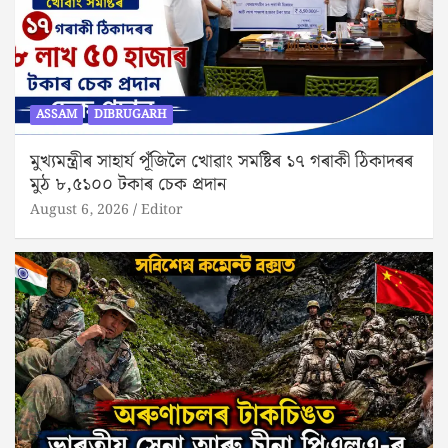
ASSAM
DIBRUGARH
মুখ্যমন্ত্ৰীৰ সাহাৰ্য পূঁজিলৈ খোৱাং সমষ্টিৰ ১৭ গৰাকী ঠিকাদৰৰ
মুঠ ৮,৫১০০ টকাৰ চেক প্ৰদান
August 6, 2026
Editor