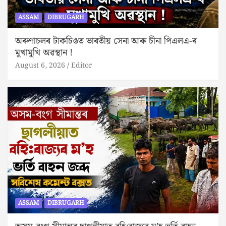
ASSAM
DIBRUGARH
অৰুণাচলৰ টাকচিঙত ভাৰতীয় সেনা আৰু চীনা পিএলএ-ৰ
মুখামুখি অৱস্থান !
August 6, 2026
Editor
ASSAM
DIBRUGARH