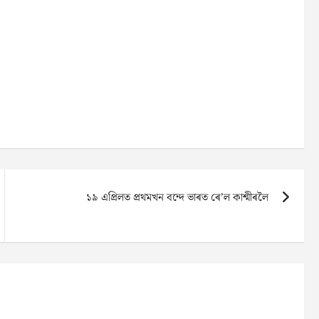
১৯ এপ্ৰিলত প্ৰথমখন বন্দে ভাৰত ৰে’ল কাশ্মীৰলৈ