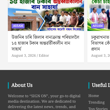
ASSAM
ASSAM
উজনিৰ চাৰি জিলাৰ বানাক্ৰান্ত পৰিয়াললৈ
ঢকুৱাখনাত
১৫ হাজাৰ টকাৰ অন্তৰ্ৱৰ্তীকালীন বান
বিভাগৰ কেঁ
সাহাৰ্য
প্ৰদান
August 3, 2026
Editor
August 3, 
About Us
Useful 
Home
Welcome to “SIGN ON”, your go-to digital
media destination. We are dedicated to
Trending
delivering the latest news, trends, and
Top Stories