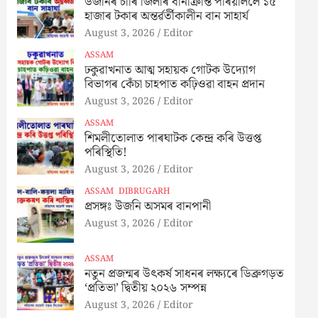
উজনিৰ চাৰি জিলাৰ বানাক্ৰান্ত পৰিয়াললৈ ১৫
হাজাৰ টকাৰ অন্তৰ্ৱৰ্তীকালীন বান সাহাৰ্য
August 3, 2026
Editor
ASSAM
ঢকুৱাখনাত আত্ম সহায়ক গোটক উদ্যোগ
বিভাগৰ কেঁচা চাহপাত কঢ়িওৱা বাহন প্ৰদান
August 3, 2026
Editor
ASSAM
শিমলীতোলাত পাৰঘাটক কেন্দ্ৰ কৰি উত্তপ্ত
পৰিস্থিতি!
August 3, 2026
Editor
ASSAM
DIBRUGARH
প্ৰসঙ্গঃ উজনি অসমৰ বানপানী
August 3, 2026
Editor
ASSAM
নতুন প্ৰজন্মৰ উৎকৰ্ষ সাধনৰ লক্ষ্যৰে ডিব্ৰুগড়ত
‘প্ৰতিভা’ দ্বিতীয় ২০২৬ সম্পন্ন
August 3, 2026
Editor