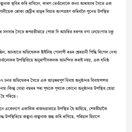
-কল্পনাক স্থবিৰ কৰি ৰাখিলে, কাৰণ তেওঁলোকে কন্যা আৰাধ্যাৰ সৈতে এক
লীয়েক শ্লোকা শ্বেট্টীৰ ভাতৃৰ বিয়াত অংশগ্ৰহণ কৰিবলৈ পুনেত উপস্থিত
িয়ালৰ সদস্যৰ সৈতে ৰূপৱতীভাৱে পোজ দি আচৰিত ধৰণৰ বগা লেহেংগাত চকু
কৰিছিল, আনহাতে অভিষেকক ষ্টাইলিছ গোলাপী ৰঙৰ শ্বেৰৱানী পিন্ধি ৰিগেল দেখা
 তেওঁলোকৰ উপস্থিতিয়ে অনুৰাগীসকলক আনন্দিত কৰাই নহয়, এক ঘনিষ্ঠ
 চনত অভিষেকৰ সৈতে এক আড়ম্বৰপূৰ্ণ বিবাহ অনুষ্ঠানত বিবাহপাশত
ায়।কিন্তু যোৱা বছৰৰ পৰা পৃথকে পৃথকে কোনো অনুষ্ঠানত উপস্থিত হোৱা
ু হৈ পৰিছে।
চ্চনে একেলগে একাধিক ৰাজহুৱাভাৱে উপস্থিত হৈ আহিছে, শেহতীয়াকৈ
স্থিতিয়ে জল্পনা-কল্পনাক স্তব্ধ কৰি ৰাখিছে, পৰিয়াল হিচাপে