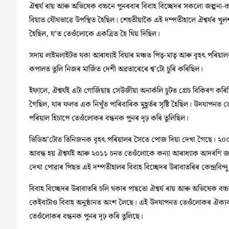
ঐশ্বৰ্য ৰায় আৰু অভিষেক বচ্চনে পুনৰবাৰ বিবাহ বিচ্ছেদৰ সকলো জল্পনা
বিয়াত যৌথভাৱে উপস্থিত হৈছিল। শেহতীয়াকৈ এই দম্পতীহালে ঐশ্বৰ্যৰ খুলশা
হৈছিল, য’ত তেওঁলোকে একত্ৰিত হৈ থিয় দিছিল।
সদায় লাইমলাইটত থকা আৰাধ্যাই বিয়াৰ মঞ্চত পিতৃ-মাতৃ আৰু বৃহৎ পৰ
কপালত তুলি নিজৰ মাৰ্জিত দেশী অৱতাৰেৰে শ্ব’টো চুৰি কৰিছিল।
ইফালে, ঐশ্বৰ্যই এটা গোৰ্জিয়াছ সেউজীয়া অনাৰ্কলি চুটত গ্ৰেচ বিকিৰণ 
গৈছিল, যাৰ ফলত এক নিখুঁত পাৰিবাৰিক মুহূৰ্তৰ সৃষ্টি হৈছিল। উদযাপনত
পৰিয়াল হিচাপে তেওঁলোকৰ বন্ধনক পুনৰ দৃঢ় কৰি তুলিছিল।
ভিডিঅ’টোত তিনিজনক বৃহৎ পৰিয়ালৰ সৈতে পোজ দিয়া দেখা গৈছে। ২০০৭
আবদ্ধ হয় ঐশ্বৰ্যই আৰু ২০১১ চনত তেওঁলোকে কন্যা আৰাধ্যাক আদৰণি জন
দেখা পোৱাৰ পিছত এই দম্পতীহালৰ বিবাহ বিচ্ছেদৰ উৰাবাতৰিৰ কেন্দ্ৰবিন্দ
বিবাহ বিচ্ছেদৰ উৰাবাতৰি চলি থকাৰ পাছতো ঐশ্বৰ্য ৰায় আৰু অভিষেক ব
কেইবাটাও বিবাহ অনুষ্ঠানত অংশ লৈছে। এই উদযাপনত তেওঁলোকৰ ঐক্যবদ্ধ উপ
তেওঁলোকৰ বন্ধনক পুনৰ দৃঢ় কৰি তুলিছে।