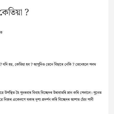
 কেতিয়া ?
াত
নে ? যদি হয়, কেতিয়া হব ? আপুনিও তেনে বিছাৰে নেকি ? তেনেহলে পলম
ৱে উপস্থিত হৈ পুনৰবাৰ বিবাহ বিচ্ছেদৰ উৰাবাতৰি ম্লান কৰি পেলালে। পুনেত
লটোৱে নিজৰ একেলগে থকাৰ দৃশ্য প্ৰদৰ্শন কৰি বিচ্ছেদৰ আশাত চেঁচা পানী