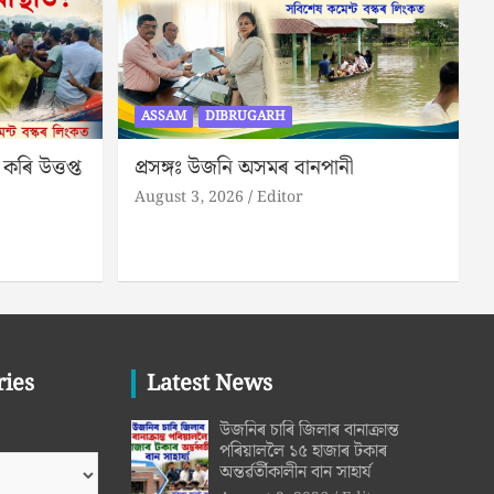
ASSAM
DIBRUGARH
কৰি উত্তপ্ত
প্ৰসঙ্গঃ উজনি অসমৰ বানপানী
August 3, 2026
Editor
ries
Latest News
উজনিৰ চাৰি জিলাৰ বানাক্ৰান্ত
পৰিয়াললৈ ১৫ হাজাৰ টকাৰ
অন্তৰ্ৱৰ্তীকালীন বান সাহাৰ্য