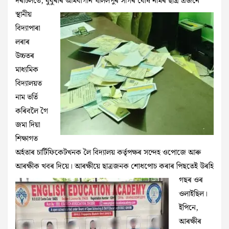
দৰাচলতে, ধুবুৰীৰ
আমবাগান খলিলপুৰ সাগৰ ঘোষ নামৰ ছাত্ৰ এজনে
স্থানীয়
বিদ্যাপাৰা
লৰাৰ
উচ্চতৰ
মাধ্যমিক
বিদ্যালয়ত
নাম ভৰ্তি
কৰিবলৈ গৈ
জমা দিয়া
শিক্ষাগত
অৰ্হতাৰ চাৰ্টিফিকেটখনক লৈ বিদ্যালয় কৰ্তৃপক্ষৰ সন্দেহ ওপোজে আৰু
আৰক্ষীক খবৰ দিয়ে। আৰক্ষীয়ে ছাত্ৰজনক
শোধপোচ কৰাৰ পিছতেই উৰহি
গছৰ ওৰ
ওলাইছিল।
ইপিনে,
আৰক্ষীৰ