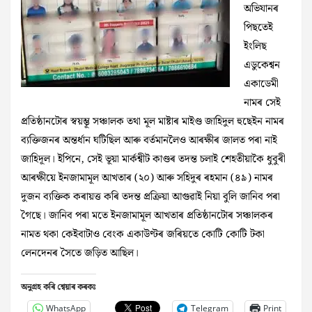
অভিযানৰ
পিছতেই
ইংলিছ
এডুকেশ্বন
একাডেমী
নামৰ সেই
প্ৰতিষ্ঠানটোৰ স্বয়ম্ভূ সঞ্চালক তথা মূল মাষ্টাৰ মাইণ্ড জাহিদুল হুছেইন নামৰ
ব্যক্তিজনৰ অন্তৰ্ধান ঘটিছিল আৰু বৰ্তমানলৈও আৰক্ষীৰ জালত পৰা নাই
জাহিদূল। ইপিনে, সেই ভূয়া মাৰ্কশ্বীট কাণ্ডৰ তদন্ত চলাই শেহতীয়াকৈ ধুবুৰী
আৰক্ষীয়ে ইনজামামূল আখতাৰ (২০) আৰু সহিদুৰ ৰহমান (৪৯) নামৰ
দুজন ব্যক্তিক কৰায়ত্ত কৰি তদন্ত প্ৰক্ৰিয়া আগুৱাই নিয়া বুলি জানিব পৰা
গৈছে। জানিব পৰা মতে ইনজামামূল আখতাৰ প্ৰতিষ্ঠানটোৰ সঞ্চালকৰ
নামত থকা কেইবাটাও বেংক একাউণ্টৰ জৰিয়তে কোটি কোটি টকা
লেনদেনৰ সৈতে জড়িত আছিল।
অনুগ্ৰহ কৰি শ্বেয়াৰ কৰকঃ
WhatsApp
Telegram
Print