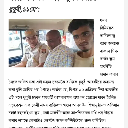
ধুবুৰী,১১মে’:
ধনৰ
বিনিময়ত
তামিলনাডু
আৰু অন্যান্য
ৰাজ্যৰ শিক্ষা
ব’ৰ্ডৰ ভূয়া
মাৰ্কশ্বীট
প্ৰদান কৰাৰ
সৈতে জড়িত থকা এটা চক্ৰৰ দুজনকৈ ব্যক্তিক ধুবুৰী আৰক্ষীয়ে কৰায়ত্ত
কৰা বুলি জানিব পৰা গৈছে। স্মৰ্তব্য যে, বিগত ৩০ এপ্ৰিলৰ দিনা আৰক্ষীৰ
এটা দলে ধুবুৰী চহৰৰ পাশ্বৱৰ্তী ঝাগৰাৰপাৰ অঞ্চলৰ ডোঙেৰপাৰৰ ইংলিছ
এডুকেশ্বন একাডেমী নামৰ ব্যক্তিগত খণ্ডৰ অ’নলাইন শিক্ষানুষ্ঠানত অভিযান
চলাই বহুকেইখন ভূয়া, ফটা মাৰ্কশ্বীট আৰু আপত্তিজনক নথি পত্র উদ্ধাৰ
কৰাৰ লগতে কেবাটাও লেপটপ আৰু কম্পিউটাৰো জব্দ কৰিছিল।