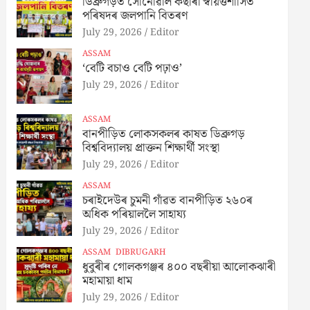
ডিব্ৰুগড়ত সোনোৱাল কছাৰী স্বায়ত্তশাসিত
পৰিষদৰ জলপানি বিতৰণ
July 29, 2026
Editor
ASSAM
‘বেটি বচাও বেটি পঢ়াও’
July 29, 2026
Editor
ASSAM
বানপীড়িত লোকসকলৰ কাষত ডিব্ৰুগড়
বিশ্ববিদ্যালয় প্ৰাক্তন শিক্ষাৰ্থী সংস্থা
July 29, 2026
Editor
ASSAM
চৰাইদেউৰ চুমনী গাঁৱত বানপীড়িত ২৬০ৰ
অধিক পৰিয়াললৈ সাহায্য
July 29, 2026
Editor
ASSAM
DIBRUGARH
ধুবুৰীৰ গোলকগঞ্জৰ ৪০০ বছৰীয়া আলোকঝাৰী
মহামায়া ধাম
July 29, 2026
Editor