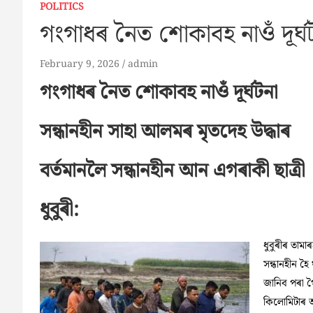
POLITICS
গংগাধৰ নৈত শোকাবহ নাওঁ দূৰ্ঘ
February 9, 2026
admin
গংগাধৰ নৈত শোকাবহ নাওঁ দূৰ্ঘটনা
সন্ধানহীন সাহা আলমৰ মৃতদেহ উদ্ধাৰ
বৰ্তমানলৈ সন্ধানহীন আন এগৰাকী ছাত্ৰী
ধুবুৰী:
ধুবুৰীৰ তাম
সন্ধানহীন হৈ
জানিব পৰা গৈ
কিলোমিটাৰ 