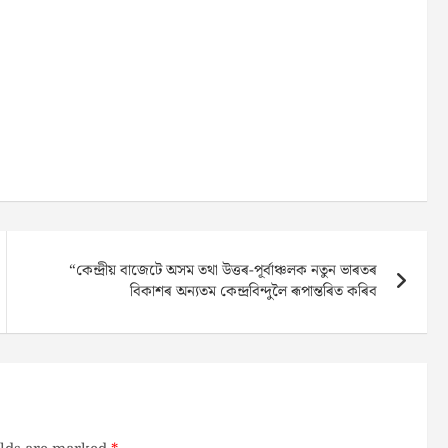
“কেন্দ্রীয় বাজেটে অসম তথা উত্তৰ-পূৰ্বাঞ্চলক নতুন ভাৰতৰ
বিকাশৰ অন্যতম কেন্দ্ৰবিন্দুলৈ ৰূপান্তৰিত কৰিব