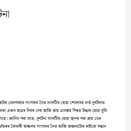
টনা
াৰহাটৰ বেলপাৰাত গংগাধৰ নৈত সংঘটিত হোৱা শোকাবহ নাওঁ দূৰ্ঘটনাত
 থকা এজন ছাত্ৰৰ নিথৰ দেহ আজি প্ৰায় এসস্তাহ পিছত উদ্ধাৰ হোৱা বুলি
ছে। জানিব পৰা মতে, দূৰ্ঘটনা সংঘটিত হোৱা স্থানৰ পৰা প্ৰায় ডেৰ
আঁতৰৰ কৈমাৰী অঞ্চলৰ গংগাধৰ নৈত আজি অঞ্চলটোৰ ৰাইজে সন্ধান