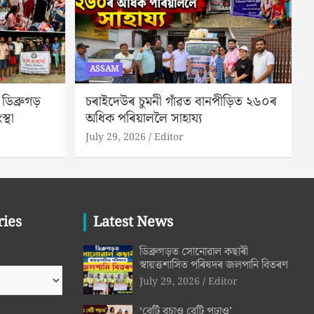
ASSAM
িব্ৰুগড়
চৰাইদেউৰ চুমনী গাঁৱত বানপীড়িত ২৬০ৰ
স্থা
অধিক পৰিয়াললৈ সাহায্য
July 29, 2026
Editor
ries
Latest News
ডিব্ৰুগড়ত সোনোৱাল কছাৰী
স্বায়ত্তশাসিত পৰিষদৰ জলপানি বিতৰণ
July 29, 2026
Editor
‘বেটি বচাও বেটি পঢ়াও’