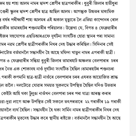
্ষম হয় শাহা আলম নামৰ দ্বাদশ শ্ৰেণীৰ ছাত্ৰগৰাকীৰ। ধুবুৰী জিলাৰ হাতীধুৰা
ণ্ডেৰী স্কুলৰ দ্বাদশ শ্ৰেণীৰ ছাত্ৰ আছিল আলম। আগন্তুক উচ্চতৰ মাধ্যমিক
ান্ত বৰ্ষৰ পৰীক্ষাৰ্থী শাহা আলমৰ এই অকাল মৃত্যুতে লৈ এতিয়া কান্দোনৰ ৰোল
ৰাকীৰ তামাৰহাটৰ শগুনমাৰীৰ পৰিয়ালত। উল্লেখ্য যে, বিগত ৪ ফেব্ৰুৱাৰীৰ
় ৰাইজৰ সহযোগত এছডিআৰএফে দূৰ্ঘটনা সংঘটিত হোৱা স্থানৰ পৰা সামান্য
 নামৰ নৱম শ্ৰেণীৰ ছাত্ৰীগৰাকীৰ নিথৰ দেহ উদ্ধাৰ
কৰিছিল। সিদিনাৰ সেই
টনাটোত বৰ্তমানলৈ সন্ধানহীন হৈ আছে মফিদা খাতুন নামৰ এগৰাকী ছাত্ৰী।
, বিগত ৩ ফেব্ৰুৱাৰীৰ সন্ধিয়া ধুবুৰী জিলাৰ তামাৰহাট অঞ্চলত বেলপাৰাৰ চৰৰ
ৰ নৈত এক শোকাবহ নাওঁ দূৰ্ঘটনা সংঘটিত হৈছিল।তামাৰহাটৰ শগুনচৰা
 গৰাকী কণমানি ছাত্ৰ-ছাত্ৰী নাওঁৰে বেলপাৰাৰ চৰৰ এঘৰত আয়োজিত শ্ৰাদ্ধ
ছিল তালৈ। দলটোৱে যোৱাৰ সময়ত সুকলমে উপস্থিত হৈছিল যদিও উভতাৰ
কেইটা আহি থকা টুলুঙা নাওঁখন বেলপাৰা চৰৰ পৰা যাত্ৰা আৰম্ভ কৰাৰ
ুৱা-দুৱা লাগে আৰু উপস্থিত সেই সকলে তৎপৰতাৰে ২২ গৰাকীৰ ১৯ গৰাকী
়াবলৈ ব্যৰ্থ হৈছিল। সন্ধানহীন হৈ থকা সাৰ্মিন নামৰ ছাত্ৰীগৰাকীৰ নিথৰ দেহ
্ৰগৰাকীৰ মৃতদেহ উদ্ধাৰ কৰে স্থানীয় ৰাইজে। বৰ্তমানলৈ সন্ধানহীন হৈ আছে