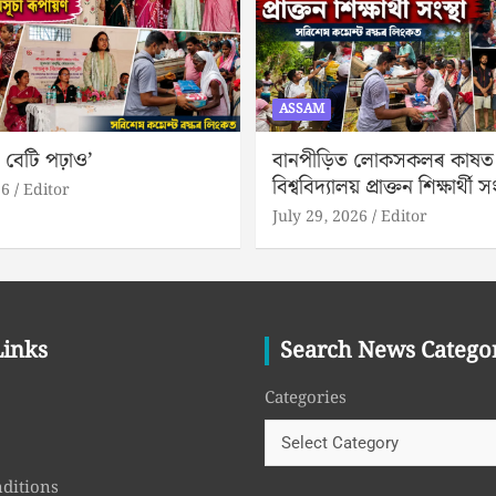
ASSAM
 বেটি পঢ়াও’
বানপীড়িত লোকসকলৰ কাষত ড
বিশ্ববিদ্যালয় প্ৰাক্তন শিক্ষাৰ্থী সং
26
Editor
July 29, 2026
Editor
Links
Search News Catego
Categories
ditions