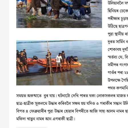
উলিয়াবলৈ সক
ছিনিয়ৰ চেকে
পৰীক্ষাৰ চূড়
উঠিছে ছাত্ৰগ
পুৱা স্থানীয
দূৰত সাৰ্মিন
শোকাবহ দূৰ্ঘ
স্মৰ্তব্য যে
সমীপৰ গংগাধ
গাওঁৰ পৰা ২২
উপলক্ষে গৈ
পথত কণমানি 
সময়ত অকষ্মাতে বুৰ যায়। ঘটনাটো দেখি পাৰত থকা লোকসকলৰ মাজত হ
ছাত্ৰ-ছাত্ৰীক সুকলমে উদ্ধাৰ কৰিবলৈ সক্ষম হয় যদিও ৩ গৰাকীৰ সন্ধান উলিয
বিগত ৪ ফেব্ৰুৱাৰীৰ পুৱা উদ্ধাৰ হোৱাৰ বিপৰীতে আজি সাহা আলম নামৰ ছাত
মফিদা খাতুন নামৰ আন এগৰাকী ছাত্ৰী।