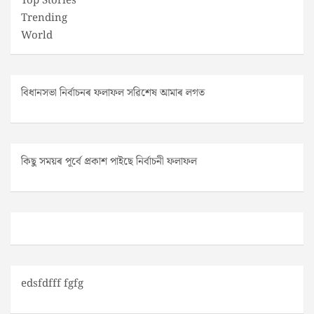
Top Stories
Trending
World
বিধানসভা নিৰ্বাচনৰ ফলাফল সৱিশেষ আমাৰ লগত
কিছু সময়ৰ পূৰ্বে প্ৰকাশ পাইছে নিৰ্বাচনী ফলাফল
edsfdfff fgfg