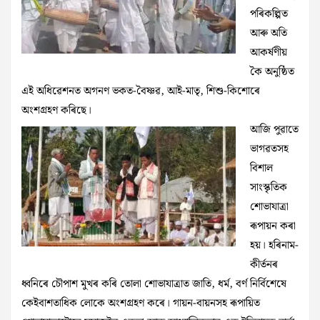
পৰিকল্পিত
আৰু অতি
আকৰ্ষণীয়
কৈ অনুষ্ঠিত
এই অধিৱেশনত অগনণ ভকত-বৈষ্ণৱ, আই-মাতৃ, শিশু-কিশোৰে
অংশগ্ৰহণ কৰিছে।
আজি পুৱাতে
ভাগৱতসহ
বিশাল
সাংস্কৃতিক
শোভাযাত্ৰা
ৰূপায়ন কৰা
হয়। হৰিনাম-
কীৰ্তনৰ
ধ্বনিৰে চৌপাশ মুখৰ কৰি তোলা শোভাযাত্ৰাত জাতি, ধৰ্ম, বৰ্ণ নিৰ্বিশেষে
কেইবাশতাধিক লোকে অংশগ্ৰহণ কৰে। গায়ন-বায়নসহ ৰূপায়িত