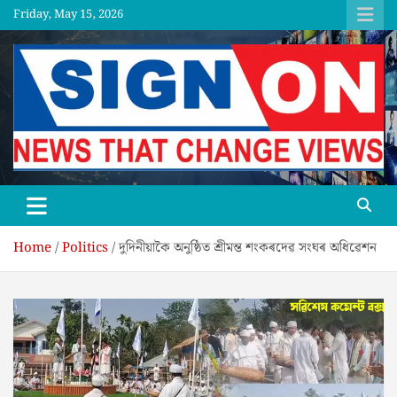
Skip
Friday, May 15, 2026
to
content
SGNON
Home
Politics
দুদিনীয়াকৈ অনুষ্ঠিত শ্ৰীমন্ত শংকৰদেৱ সংঘৰ অধিৱেশন