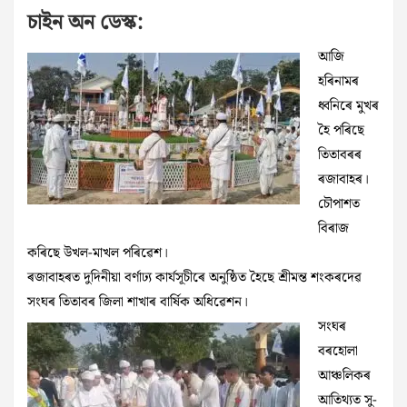
চাইন অন ডেস্ক:
আজি
হৰিনামৰ
ধ্বনিৰে মুখৰ
হৈ পৰিছে
তিতাবৰৰ
ৰজাবাহৰ।
চৌপাশত
বিৰাজ
কৰিছে উখল-মাখল পৰিৱেশ।
ৰজাবাহৰত দুদিনীয়া বৰ্ণাঢ্য কাৰ্যসূচীৰে অনুষ্ঠিত হৈছে শ্ৰীমন্ত শংকৰদেৱ
সংঘৰ তিতাবৰ জিলা শাখাৰ বাৰ্ষিক অধিৱেশন।
সংঘৰ
বৰহোলা
আঞ্চলিকৰ
আতিথ্যত সু-