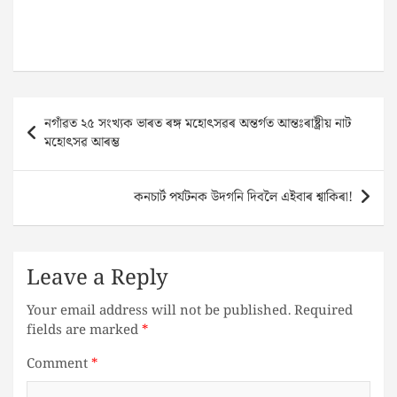
Post
নগাঁৱত ২৫ সংখ্যক ভাৰত ৰঙ্গ মহোৎসৱৰ অন্তৰ্গত আন্তঃৰাষ্ট্ৰীয় নাট
navigation
মহোৎসৱ আৰম্ভ
কনচাৰ্ট পৰ্যটনক উদগনি দিবলৈ এইবাৰ শ্বাকিৰা!
Leave a Reply
Your email address will not be published.
Required
fields are marked
*
Comment
*