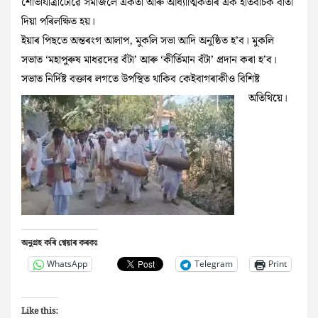
শোভাযাত্ৰাটোৱে সমাজলৈ একতা আৰু আধ্যাত্মিকতাৰ এক ইতিবাচক বাৰ্তা
দিয়া পৰিলক্ষিত হয়।
ইয়াৰ পিছতে অন্তৰংগ আলাপ, মুকলি সভা আদি অনুষ্ঠিত হ’ব। মুকলি
সভাত ‘মহাপুৰুষ মাধৱদেৱ বঁটা’ আৰু ‘কীৰ্তিমান বঁটা’ প্ৰদান কৰা হ’ব।
সভাত নিৰ্দিষ্ট বক্তাৰ লগতে উপস্থিত থাকিব কেইবাগৰাকীও বিশিষ্ট
অতিথিয়ে।
অনুগ্ৰহ কৰি শ্বেয়াৰ কৰকঃ
WhatsApp
Telegram
Print
Like this: