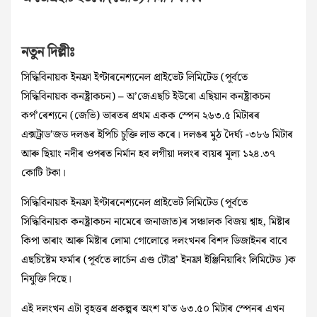
নতুন দিল্লীঃ
সিদ্ধিবিনায়ক ইনফ্ৰা ইণ্টাৰনেশ্যনেল প্ৰাইভেট লিমিটেড (পূৰ্বতে
সিদ্ধিবিনায়ক কনষ্ট্ৰাকচন) – অ’জেএছচি ইউৰো এছিয়ান কনষ্ট্ৰাকচন
কৰ্প’ৰেশ্যনে (জেভি) ভাৰতৰ প্ৰথম একক স্পেন ২৬৩.৫ মিটাৰৰ
এক্সট্ৰাড’জড দলঙৰ ইপিচি চুক্তি লাভ কৰে। দলঙৰ মুঠ দৈৰ্ঘ্য -৩৮৬ মিটাৰ
আৰু ছিয়াং নদীৰ ওপৰত নিৰ্মান হব লগীয়া দলংৰ ব্যয়ৰ মূল্য ১২৪.৩৭
কোটি টকা।
সিদ্ধিবিনায়ক ইনফ্ৰা ইণ্টাৰনেশ্যনেল প্ৰাইভেট লিমিটেড (পূৰ্বতে
সিদ্ধিবিনায়ক কনষ্ট্ৰাকচন নামেৰে জনাজাত)ৰ সঞ্চালক বিজয় শ্বাহ, মিষ্টাৰ
কিপা তাৰাং আৰু মিষ্টাৰ লোমা গোলোৱে দলংখনৰ বিশদ ডিজাইনৰ বাবে
এছচিষ্টেম ফৰ্মাৰ (পূৰ্বতে লাৰ্চেন এণ্ড টৌব্ৰ’ ইনফ্ৰা ইঞ্জিনিয়াৰিং লিমিটেড )ক
নিযুক্তি দিছে।
এই দলংখন এটা বৃহত্তৰ প্ৰকল্পৰ অংশ য’ত ৬৩.৫০ মিটাৰ স্পেনৰ এখন