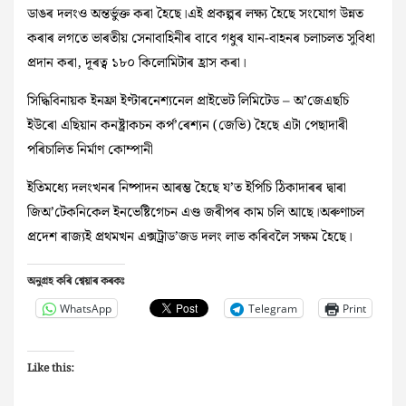
ডাঙৰ দলংও অন্তৰ্ভুক্ত কৰা হৈছে।এই প্ৰকল্পৰ লক্ষ্য হৈছে সংযোগ উন্নত
কৰাৰ লগতে ভাৰতীয় সেনাবাহিনীৰ বাবে গধুৰ যান-বাহনৰ চলাচলত সুবিধা
প্ৰদান কৰা, দূৰত্ব ১৮০ কিলোমিটাৰ হ্ৰাস কৰা।
সিদ্ধিবিনায়ক ইনফ্ৰা ইণ্টাৰনেশ্যনেল প্ৰাইভেট লিমিটেড – অ’জেএছচি
ইউৰো এছিয়ান কনষ্ট্ৰাকচন কৰ্প’ৰেশ্যন (জেভি) হৈছে এটা পেছাদাৰী
পৰিচালিত নিৰ্মাণ কোম্পানী
ইতিমধ্যে দলংখনৰ নিষ্পাদন আৰম্ভ হৈছে য’ত ইপিচি ঠিকাদাৰৰ দ্বাৰা
জিঅ’টেকনিকেল ইনভেষ্টিগেচন এণ্ড জৰীপৰ কাম চলি আছে।অৰুণাচল
প্ৰদেশ ৰাজ্যই প্ৰথমখন এক্সট্ৰাড’জড দলং লাভ কৰিবলৈ সক্ষম হৈছে।
অনুগ্ৰহ কৰি শ্বেয়াৰ কৰকঃ
WhatsApp
Telegram
Print
Like this: