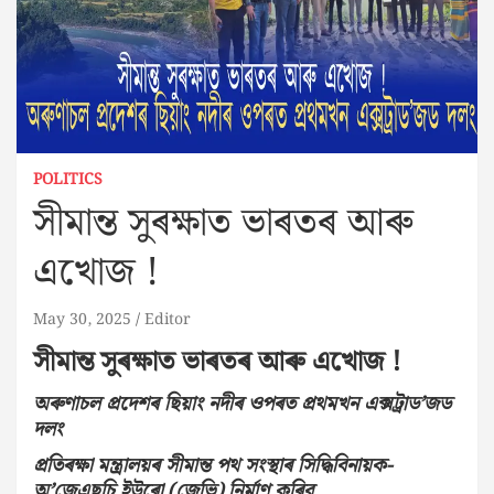
POLITICS
সীমান্ত সুৰক্ষাত ভাৰতৰ আৰু
এখোজ !
May 30, 2025
Editor
সীমান্ত সুৰক্ষাত ভাৰতৰ আৰু এখোজ !
অৰুণাচল প্ৰদেশৰ ছিয়াং নদীৰ ওপৰত প্ৰথমখন এক্সট্ৰাড’জড
দলং
প্ৰতিৰক্ষা মন্ত্ৰালয়ৰ সীমান্ত পথ সংস্থাৰ সিদ্ধিবিনায়ক-
অ’জেএছচি ইউৰো (জেভি) নিৰ্মাণ কৰিব