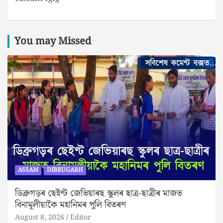
You may Missed
ASSAM
DIBRUGARH
ডিব্ৰুগড়ৰ ছেইণ্ট জেভিয়াৰছ স্কুলৰ ছাত্ৰ-ছাত্ৰীৰ মাজত
বিনামূলীয়াকৈ মহানিমৰ পুলি বিতৰণ
August 8, 2026
Editor