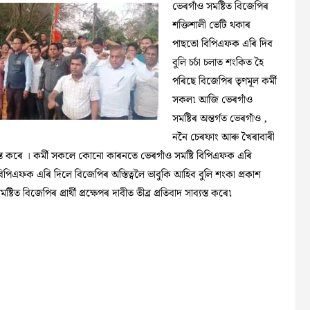
ভেৰগাঁও সমষ্টিত বিজেপিৰ
শক্তিশালী ভেটি থকাৰ
পাছতো বিপিএফক এৰি দিব
বুলি চৰ্চা চলাত শংকিত হৈ
পৰিছে বিজেপিৰ তৃণমূল কৰ্মী
সকল৷ আজি ভেৰগাঁও
সমষ্টিৰ অন্তৰ্গত ভেৰগাঁও ,
ননৈ চেৰফাং আৰু খৈৰাবাৰী
ব্যস্ত কৰে । কৰ্মী সকলে কোনো কাৰনতে ভেৰগাঁও সমষ্টি বিপিএফক এৰি
িপিএফক এৰি দিলে বিজেপিৰ অস্তিত্বলৈ ভাবুকি আহিব বুলি শংকা প্ৰকাশ
িজেপিৰ প্ৰাৰ্থী প্ৰক্ষেপৰ দাবীত তীব্ৰ প্ৰতিবাদ সাব্যস্ত কৰে৷