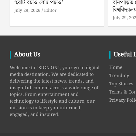
‘বেটি বচাও বেটি পঢ়াও’
বানপীড়িত
বিশ্ববিদ্যালয়
July 29, 2026
Editor
July 29, 20
About Us
Useful 
Home
Welcome to “SIGN ON”, your go-to digital
media destination. We are dedicated to
Trending
delivering the latest news, trends, and
Top Stories
insightful content across a wide range of
Terms & Con
topics. From entertainment and
Privacy Poli
technology to lifestyle and culture, our
mission is to keep you informed,
engaged, and inspired.