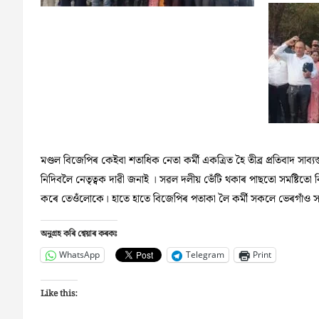
মণ্ডল বিজেপিৰ কেইবা শতাধিক নেতা কৰ্মী একত্ৰিত হৈ তীব্ৰ প্ৰতিবাদ সা
নিদিবলৈ নেতৃত্বক দাৱী জনাই । সৱল দলীয় ভেঁটি থকাৰ পাছতো সমষ্টিতো ব
কৰে তেওঁলোকে। হাতে হাতে বিজেপিৰ পতাকা লৈ কৰ্মী সকলে ভেৰগাঁও সমষ্টিত ব
অনুগ্ৰহ কৰি শ্বেয়াৰ কৰকঃ
WhatsApp
Telegram
Print
Like this: