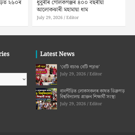
ীড়িত ২৬০ৰ
ধুবুৰীৰ গোলকগঞ্জৰ ৪০০ বছৰীয়া
আলোকঝাৰী মহামায়া ধাম
July 29, 2026
Editor
ries
Latest News
‘বেটি বচাও বেটি পঢ়াও’
July 29, 2026
Editor
বানপীড়িত লোকসকলৰ কাষত ডিব্ৰুগড়
বিশ্ববিদ্যালয় প্ৰাক্তন শিক্ষাৰ্থী সংস্থা
July 29, 2026
Editor