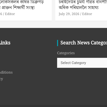
 লোকসকলৰ কাষত ডিব্ৰুগড়
চৰাইদেউৰ চুমনী গাঁৱত বানপ
 প্ৰাক্তন শিক্ষাৰ্থী সংস্থা
অধিক পৰিয়াললৈ সাহায্য
26
Editor
July 29, 2026
Editor
Links
Search News Catego
Categories
ditions
cy